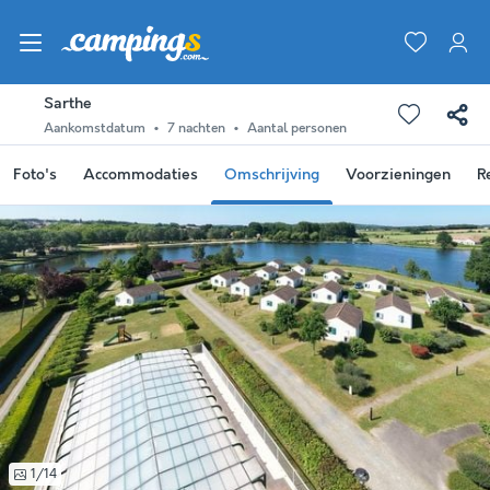
Sarthe
Aankomstdatum
7 nachten
Aantal personen
Foto's
Accommodaties
Omschrijving
Voorzieningen
R
1/14