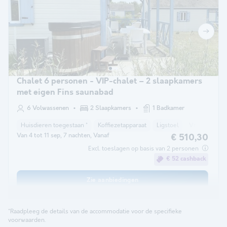
Chalet 6 personen - VIP-chalet – 2 slaapkamers
met eigen Fins saunabad
6 Volwassenen
2 Slaapkamers
1 Badkamer
Huisdieren toegestaan *
Koffiezetapparaat
Ligstoel
Vriezer
Ko
Van 4 tot 11 sep, 7 nachten, Vanaf
€ 510,30
Excl. toeslagen op basis van 2 personen
€ 52 cashback
Zie aanbiedingen
*Raadpleeg de details van de accommodatie voor de specifieke
voorwaarden.