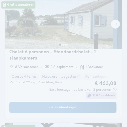
Gratis annuleren
Chalet 6 personen - Standaardchalet - 2
slaapkamers
6 Volwassenen
2 Slaapkamers
1 Badkamer
Overdekt terras
Huisdieren toegestaan *
Koffiezetapparaat
Vriez
Van 15 tot 22 sep, 7 nachten, Vanaf
€ 463,08
Excl. toeslagen op basis van 2 personen
€ 47 cashback
Zie aanbiedingen