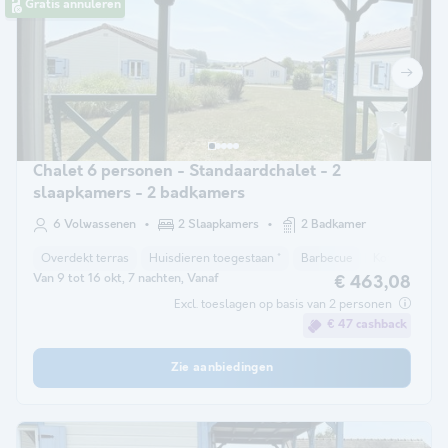
Gratis annuleren
Chalet 6 personen - Standaardchalet - 2
slaapkamers - 2 badkamers
6 Volwassenen
2 Slaapkamers
2 Badkamer
Overdekt terras
Huisdieren toegestaan *
Barbecue
Koffiezetappa
Van 9 tot 16 okt, 7 nachten, Vanaf
€ 463,08
Excl. toeslagen op basis van 2 personen
€ 47 cashback
Zie aanbiedingen