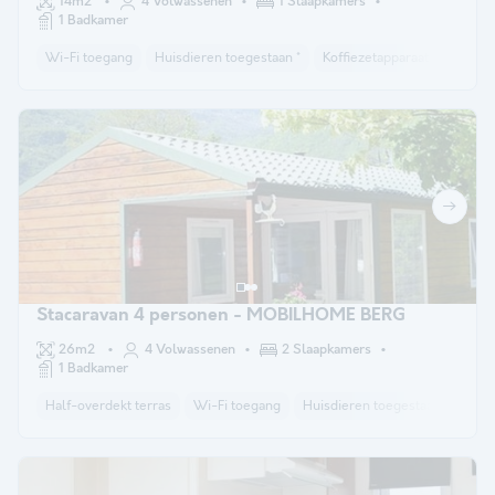
14m2
4 Volwassenen
1 Slaapkamers
1 Badkamer
Wi-Fi toegang
Huisdieren toegestaan *
Koffiezetapparaat
Ligstoe
Stacaravan 4 personen - MOBILHOME BERG
26m2
4 Volwassenen
2 Slaapkamers
1 Badkamer
Half-overdekt terras
Wi-Fi toegang
Huisdieren toegestaan *
Kof