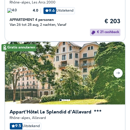
Rhône-alpes
,
Les Arcs 2000
9.6
Uitstekend
4.0
APPARTEMENT 4 personen
€ 203
Van 26 tot 28 aug, 2 nachten, Vanaf
€ 21 cashback
Gratis annuleren
Appart'Hôtel Le Splendid d'Allevard
★★★
Rhône-alpes
,
Allevard
9.5
Uitstekend