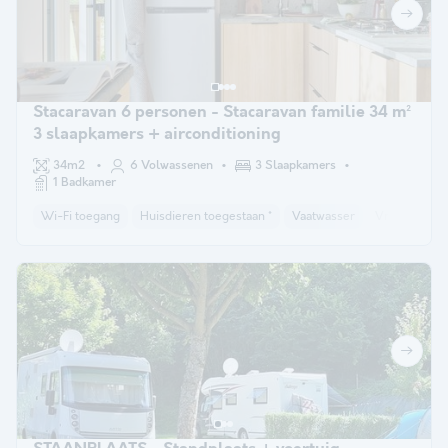
Stacaravan 6 personen - Stacaravan familie 34 m²
3 slaapkamers + airconditioning
34m2
6 Volwassenen
3 Slaapkamers
1 Badkamer
Wi-Fi toegang
Huisdieren toegestaan *
Vaatwasser
Vriezer
T