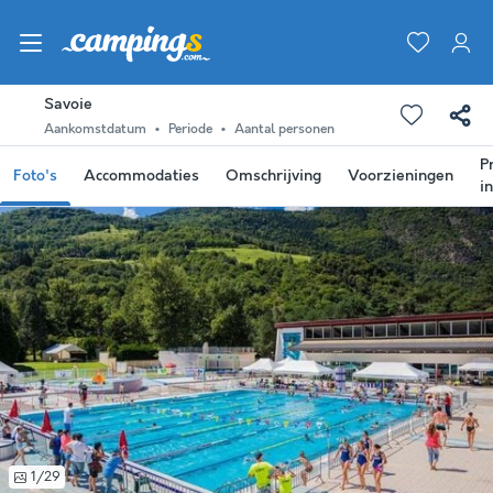
Savoie
Aankomstdatum
Periode
Aantal personen
P
Foto's
Accommodaties
Omschrijving
Voorzieningen
i
1/29