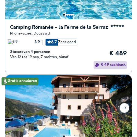
Camping Romanée - la Ferme de la Serraz
★★★★★
Rhône-alpes
,
Doussard
8.7
Zeer goed
3.9
Stacaravan 4 personen
€ 489
Van 12 tot 19 sep, 7 nachten, Vanaf
€ 49 cashback
Gratis annuleren