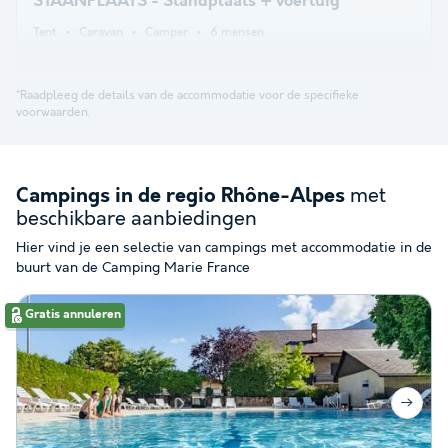
STAANPLAATS - Standplaats + voertuig
Tent
Caravan
Camper
6 mensen
*Raadpleeg de details van de accommodatie voor de specifieke
voorwaarden.
met
Campings in de regio Rhône-Alpes
beschikbare aanbiedingen
Hier vind je een selectie van campings met accommodatie in de
buurt van de Camping Marie France
Gratis annuleren