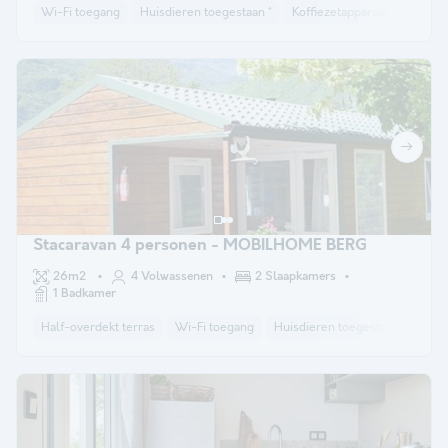
Wi-Fi toegang
Huisdieren toegestaan *
Koffiezetapparaat
Ligstoe
Stacaravan 4 personen - MOBILHOME BERG
26m2
4 Volwassenen
2 Slaapkamers
1 Badkamer
Half-overdekt terras
Wi-Fi toegang
Huisdieren toegestaan *
Kof