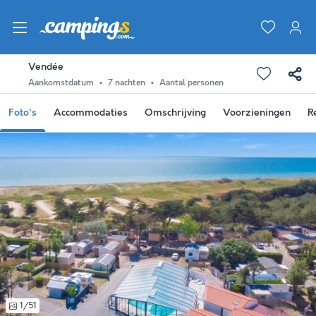
Vendée
Aankomstdatum
7 nachten
Aantal personen
Foto's
Accommodaties
Omschrijving
Voorzieningen
R
1/51