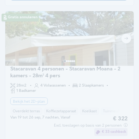
Gratis annuleren
Stacaravan 4 personen - Stacaravan Moana - 2
kamers - 28m² 4 pers
28m2
4 Volwassenen
2 Slaapkamers
1 Badkamer
Bekijk het 2D-plan
Overdekt terras
Koffiezetapparaat
Koelkast
Tuinmeubelen
Ma
Van 19 tot 26 sep, 7 nachten, Vanaf
€ 322
Excl. toeslagen op basis van 2 personen
€ 33 cashback