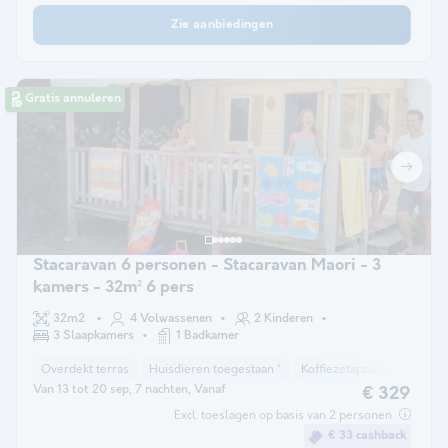
Zie aanbiedingen
Gratis annuleren
Stacaravan 6 personen - Stacaravan Maori - 3
kamers - 32m² 6 pers
32m2
4 Volwassenen
2 Kinderen
3 Slaapkamers
1 Badkamer
Overdekt terras
Huisdieren toegestaan *
Koffiezetapparaat
Koelk
Van 13 tot 20 sep, 7 nachten, Vanaf
€ 329
Excl. toeslagen op basis van 2 personen
€ 33 cashback