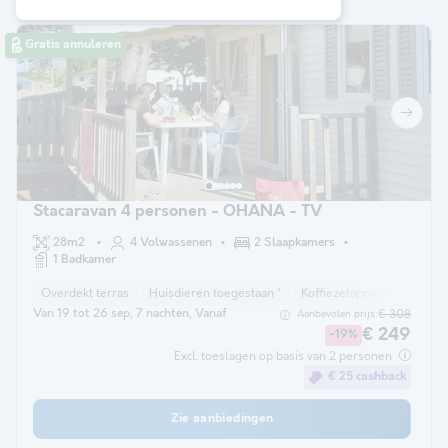
Gratis annuleren
Stacaravan 4 personen - OHANA - TV
28m2
4 Volwassenen
2 Slaapkamers
1 Badkamer
Overdekt terras
Huisdieren toegestaan *
Koffiezetapparaat
Koelk
Van 19 tot 26 sep, 7 nachten, Vanaf
€ 308
Aanbevolen prijs:
€ 249
-19%
Excl. toeslagen op basis van 2 personen
€ 25 cashback
Zie aanbiedingen