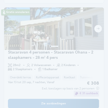
Gratis annuleren
Stacaravan 4 personen - Stacaravan Ohana - 2
slaapkamers - 28 m² 4 pers
28m2
2 Volwassenen
2 Kinderen
2 Slaapkamers
1 Badkamer
Overdekt terras
Koffiezetapparaat
Koelkast
Tuinmeubelen
Ma
Van 13 tot 20 sep, 7 nachten, Vanaf
€ 308
Excl. toeslagen op basis van 2 personen
€ 31 cashback
Zie aanbiedingen