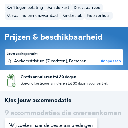
Wifi tegen betaling
Aan de kust
Direct aan zee
Verwarmd binnenzwembad
Kinderclub
Fietsverhuur
Prijzen & beschikbaarheid
Jouw zoekopdracht
Aankomstdatum
(
7 nachten
),
Personen
Aanpassen
Gratis annuleren tot 30 dagen
Boeking kosteloos annuleren tot 30 dagen voor vertrek
Kies jouw accommodatie
9
accommodaties die overeenkomen
met je zoekopdracht
Wij zoeken naar de beste aanbiedingen