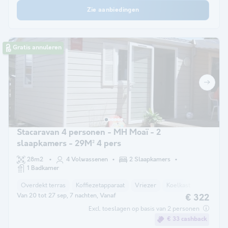
Zie aanbiedingen
Gratis annuleren
Stacaravan 4 personen - MH Moaï - 2
slaapkamers - 29M² 4 pers
28m2
4 Volwassenen
2 Slaapkamers
1 Badkamer
Overdekt terras
Koffiezetapparaat
Vriezer
Koelkast
Tuinmeub
Van 20 tot 27 sep, 7 nachten, Vanaf
€ 322
Excl. toeslagen op basis van 2 personen
€ 33 cashback