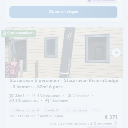
Zie aanbiedingen
Gratis annuleren
Stacaravan 6 personen - Stacaravan Riviera Lodge
- 3 kamers - 32m² 6 pers
32m2
4 Volwassenen
2 Kinderen
3 Slaapkamers
1 Badkamer
Koffiezetapparaat
Koelkast
Tuinmeubelen
Magnetron
Parkeer
Van 11 tot 18 sep, 7 nachten, Vanaf
€ 371
Excl. toeslagen op basis van 2 personen