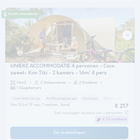
Gratis annuleren
UNIEKE ACCOMMODATIE 4 personen - Coco
sweet- Kon Tiki - 2 kamers - 16m² 4 pers
16m2
2 Volwassenen
2 Kinderen
1 Slaapkamers
Overdekt terras
Koffiezetapparaat
Koelkast
Tuinmeubelen
Ma
Van 12 tot 19 sep, 7 nachten, Vanaf
€ 217
Excl. toeslagen op basis van 2 personen
€ 22 cashback
Zie aanbiedingen