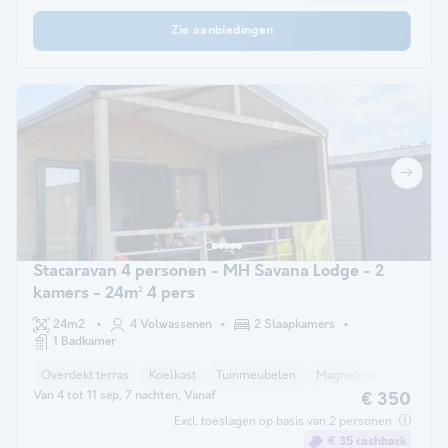
Zie aanbiedingen
Stacaravan 4 personen - MH Savana Lodge - 2
kamers - 24m² 4 pers
24m2
4 Volwassenen
2 Slaapkamers
1 Badkamer
Overdekt terras
Koelkast
Tuinmeubelen
Magnetron
Parkeerp
Van 4 tot 11 sep, 7 nachten, Vanaf
€ 350
Excl. toeslagen op basis van 2 personen
€ 35 cashback