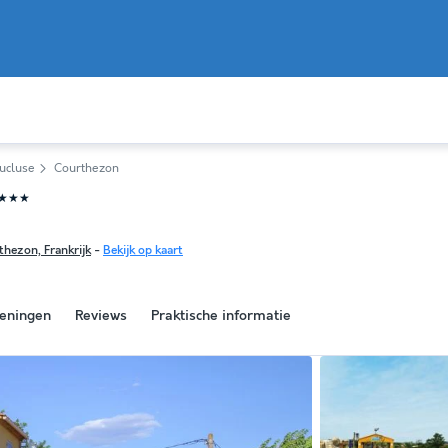
ucluse
Courthezon
★★★
hezon, Frankrijk
-
Bekijk op kaart
eningen
Reviews
Praktische informatie