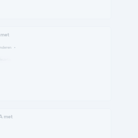
 met
inderen
fiezetapparaat
Koelkast
Tuinmeubelen
Verwarming
Parkeerplaats
A met