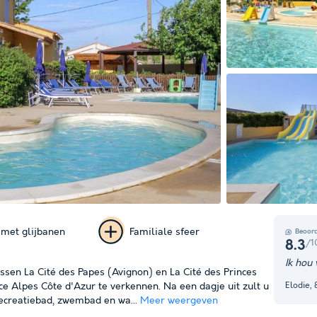
met glijbanen
Familiale sfeer
Beoord
/1
8.3
+ 15
Ik hou
ssen La Cité des Papes (Avignon) en La Cité des Princes
foto's
Elodie,
ce Alpes Côte d'Azur te verkennen. Na een dagje uit zult u
creatiebad, zwembad en wa...
Meer weergeven