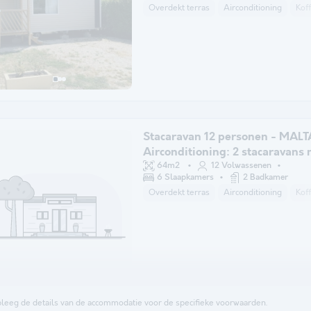
Overdekt terras
Airconditioning
Kof
Stacaravan 12 personen - MALT
Airconditioning: 2 stacaravans 
gedeeld terras
64m2
12 Volwassenen
6 Slaapkamers
2 Badkamer
Overdekt terras
Airconditioning
Kof
leeg de details van de accommodatie voor de specifieke voorwaarden.