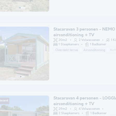
Stacaravan 3 personen - NEMO
airconditioning + TV
20m2
2 Volwassenen
1 K
1 Slaapkamers
1 Badkamer
Overdekt terras
Airconditioning
Kof
Stacaravan 4 personen - LOGGI
Recent
airconditioning + TV
29m2
4 Volwassenen
2 Slaapkamers
1 Badkamer