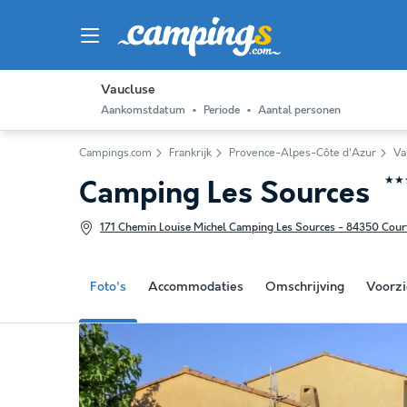
Vaucluse
Aankomstdatum
Periode
Aantal personen
Campings.com
Frankrijk
Provence-Alpes-Côte d'Azur
Va
★★
Camping Les Sources
171 Chemin Louise Michel Camping Les Sources - 84350 Court
Foto's
Accommodaties
Omschrijving
Voorzi