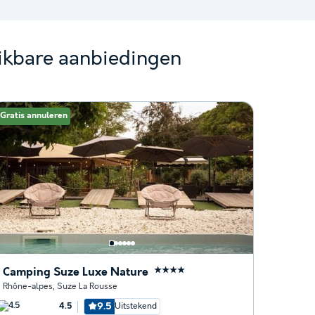
ikbare aanbiedingen
Gratis annuleren
Camping Suze Luxe Nature
★★★★
Rhône-alpes
,
Suze La Rousse
9.5
Uitstekend
4.5