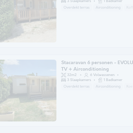
3 Slaapkamers
1 Badkamer
Overdekt terras
Airconditioning
Kof
Stacaravan 6 personen - EVOL
TV + Airconditioning
32m2
6 Volwassenen
3 Slaapkamers
1 Badkamer
Overdekt terras
Airconditioning
Koe