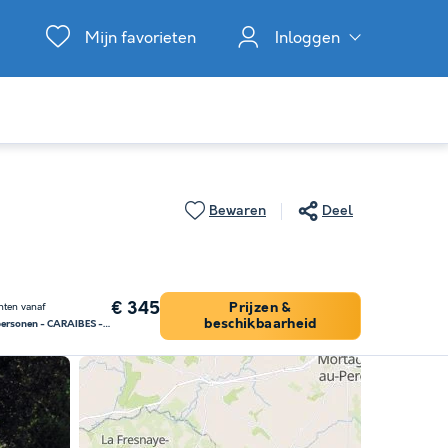
Mijn favorieten
Inloggen
Bewaren
Deel
€ 345
Prijzen &
chten vanaf
beschikbaarheid
Glampingtent 5 personen - CARAIBES - 2 slaapkamers