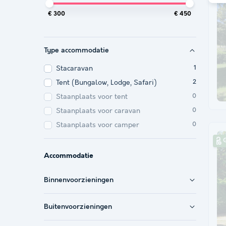
€ 300
€ 450
Type accommodatie
Stacaravan
1
Tent (Bungalow, Lodge, Safari)
2
Staanplaats voor tent
0
Staanplaats voor caravan
0
Staanplaats voor camper
0
G
Accommodatie
Binnenvoorzieningen
Buitenvoorzieningen