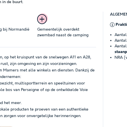
in de buurt.
ALGEME
Prakt
g bij Normandië
Gemeentelijk overdekt
Aantal
zwembad naast de camping
Aantal
Aantal
staanp
, op het kruispunt van de snelwegen A11 en A28,
NRA (v
 rust, zijn omgeving en zijn voorzieningen.
an Mamers met alle winkels en diensten. Dankzij de
 ondernemen:
ezicht, multisportterrein en speeltuinen voor
ale bos van Perseigne of op de ontwikkelde Voie
nd het meer.
okale producten te proeven van een authentieke
n zorgen voor onvergetelijke herinneringen.