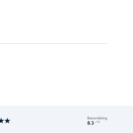
Beoordeling
★★
/10
8.3