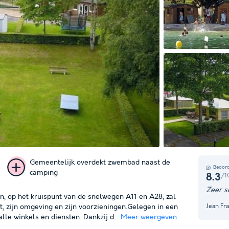
Gemeentelijk overdekt zwembad naast de
Beoord
camping
/1
8.3
+ 27
Zeer s
 op het kruispunt van de snelwegen A11 en A28, zal
foto's
Jean Fr
st, zijn omgeving en zijn voorzieningen.Gelegen in een
le winkels en diensten. Dankzij d...
Meer weergeven