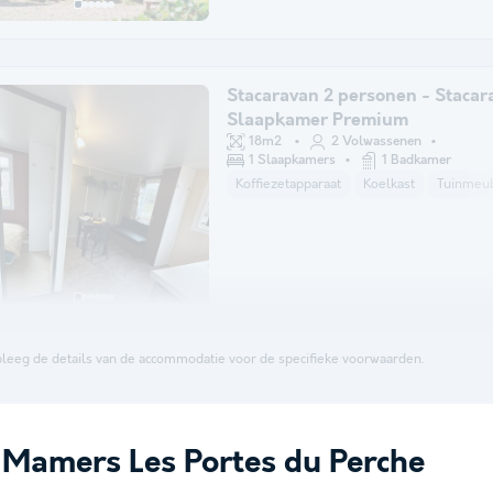
Stacaravan 2 personen - Stacar
Slaapkamer Premium
18m2
2 Volwassenen
1 Slaapkamers
1 Badkamer
Koffiezetapparaat
Koelkast
Tuinmeu
leeg de details van de accommodatie voor de specifieke voorwaarden.
Mamers Les Portes du Perche