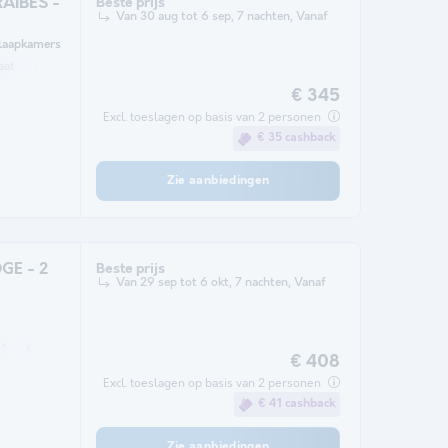
RAIBES -
Beste prijs
Van 30 aug tot 6 sep, 7 nachten, Vanaf
laapkamers
aat
Koelkast
Tuinmeubelen
Magnetron
TV
€ 345
Excl. toeslagen op basis van 2 personen
€ 35 cashback
Zie aanbiedingen
GE - 2
Beste prijs
Van 29 sep tot 6 okt, 7 nachten, Vanaf
 *
Koffiezetapparaat
Vriezer
Koelkast
Tuinmeubelen
Magnetron
€ 408
Excl. toeslagen op basis van 2 personen
€ 41 cashback
Zie aanbiedingen