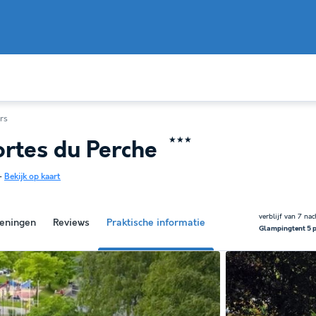
rs
★★★
rtes du Perche
-
Bekijk op kaart
verblijf van 7 na
eningen
Reviews
Praktische informatie