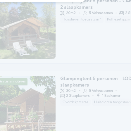
Glampingtent 5 personen - CA
2 slaapkamers
20m2
5 Volwassenen
2 S
Huisdieren toegestaan *
Koffiezetappar
Glampingtent 5 personen - LOD
ratis annuleren
slaapkamers
30m2
5 Volwassenen
2 Slaapkamers
1 Badkamer
Overdekt terras
Huisdieren toegestaan