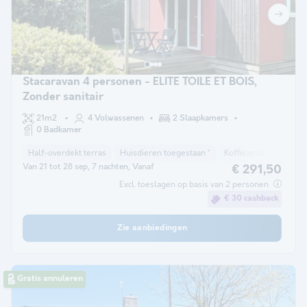
Stacaravan 4 personen - ELITE TOILE ET BOIS,
Zonder sanitair
21m2
4 Volwassenen
2 Slaapkamers
0 Badkamer
Half-overdekt terras
Huisdieren toegestaan *
Koffiezetapparaat
Van 21 tot 28 sep, 7 nachten, Vanaf
€ 291,50
Excl. toeslagen op basis van 2 personen
€ 30 cashback
Zie aanbiedingen
Gratis annuleren