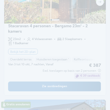
Stacaravan 4 personen - Bergamo 23m² - 2
kamers
23m2
4 Volwassenen
2 Slaapkamers
1 Badkamer
Bekijk het 2D-plan
Overdekt terras
Huisdieren toegestaan *
Koffiezetapparaat
Vriez
Van 3 tot 10 okt, 7 nachten, Vanaf
€ 387
Excl. toeslagen op basis van 2 personen
€ 39 cashback
Zie aanbiedingen
Gratis annuleren