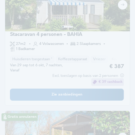
Stacaravan 4 personen - BAHIA
27m2
4 Volwassenen
2 Slaapkamers
1 Badkamer
Huisdieren toegestaan *
Koffiezetapparaat
Vriezer
Koelkast
T
Van 29 sep tot 6 okt, 7 nachten,
€ 387
Vanaf
Excl. toeslagen op basis van 2 personen
€ 39 cashback
Zie aanbiedingen
Gratis annuleren