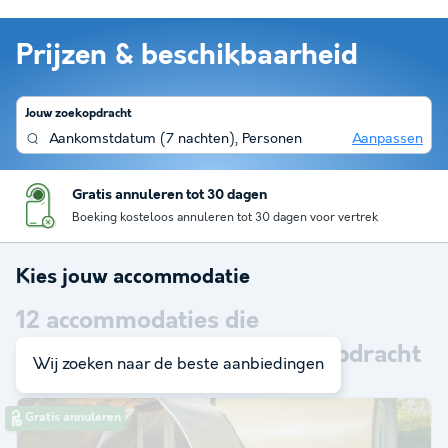
Prijzen & beschikbaarheid
Jouw zoekopdracht
Aankomstdatum
(
7 nachten
),
Personen
Aanpassen
Gratis annuleren tot 30 dagen
Boeking kosteloos annuleren tot 30 dagen voor vertrek
Kies jouw accommodatie
12
accommodaties die
overeenkomen met je zoekopdracht
Wij zoeken naar de beste aanbiedingen
Gratis annuleren