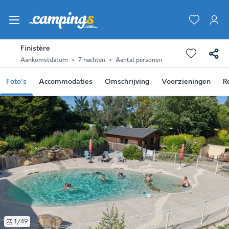
Finistère
Aankomstdatum
7 nachten
Aantal personen
Foto's
Accommodaties
Omschrijving
Voorzieningen
R
1/49