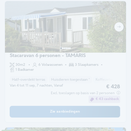
Stacaravan 6 personen - TAMARIS
30m2
6 Volwassenen
3 Slaapkamers
1 Badkamer
Half-overdekt terras
Huisdieren toegestaan *
Koffiezetapparaat
Van 4 tot 11 sep, 7 nachten, Vanaf
€ 428
Excl. toeslagen op basis van 2 personen
€ 43 cashback
Zie aanbiedingen