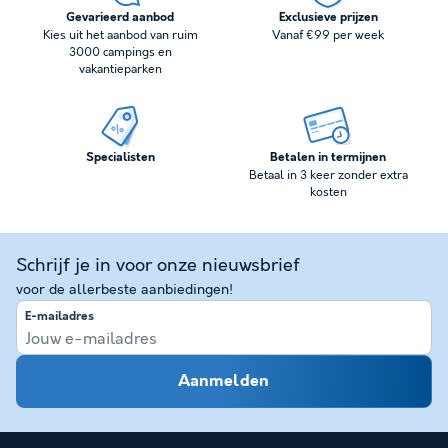
Gevarieerd aanbod
Exclusieve prijzen
Kies uit het aanbod van ruim
Vanaf €99 per week
3000 campings en
vakantieparken
Specialisten
Betalen in termijnen
Betaal in 3 keer zonder extra
kosten
Schrijf je in voor onze nieuwsbrief
voor de allerbeste aanbiedingen!
E-mailadres
Aanmelden