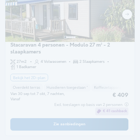
Stacaravan 4 personen - Modulo 27 m² - 2
slaapkamers
27m2
4 Volwassenen
2 Slaapkamers
1 Badkamer
Bekijk het 2D-plan
Overdekt terras
Huisdieren toegestaan *
Koffiezetapparaat
Vriez
Van 30 sep tot 7 okt, 7 nachten,
€ 409
Vanaf
Excl. toeslagen op basis van 2 personen
€ 41 cashback
Zie aanbiedingen