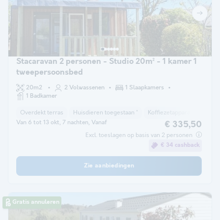
Stacaravan 2 personen - Studio 20m² - 1 kamer 1
tweepersoonsbed
20m2
2 Volwassenen
1 Slaapkamers
1 Badkamer
Overdekt terras
Huisdieren toegestaan *
Koffiezetapparaat
Vriez
Van 6 tot 13 okt, 7 nachten, Vanaf
€ 335,50
Excl. toeslagen op basis van 2 personen
€ 34 cashback
Zie aanbiedingen
Gratis annuleren