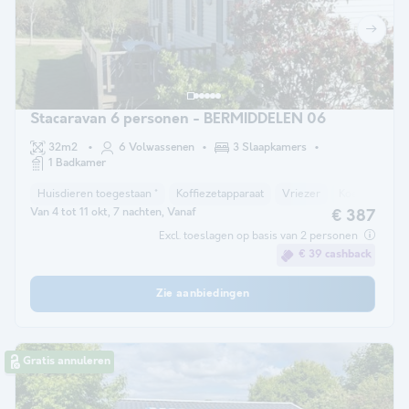
Stacaravan 6 personen - BERMIDDELEN 06
32m2
6 Volwassenen
3 Slaapkamers
1 Badkamer
Huisdieren toegestaan *
Koffiezetapparaat
Vriezer
Koelkast
T
Van 4 tot 11 okt, 7 nachten, Vanaf
€ 387
Excl. toeslagen op basis van 2 personen
€ 39 cashback
Zie aanbiedingen
Gratis annuleren