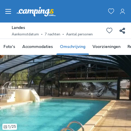
Landes
Aankomstdatum
7 nachten
Aantal personen
Foto's
Accommodaties
Omschrijving
Voorzieningen
R
1/25