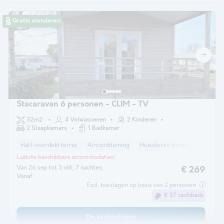
Gratis annuleren
Stacaravan 6 personen - CLIM - TV
32m2
4 Volwassenen
2 Kinderen
2 Slaapkamers
1 Badkamer
Half-overdekt terras
Airconditioning
Huisdieren toegestaan *
Kof
Laatste beschikbare accommodaties!
Van 26 sep tot 3 okt, 7 nachten,
€ 269
Vanaf
Excl. toeslagen op basis van 2 personen
€ 27 cashback
Zie aanbiedingen