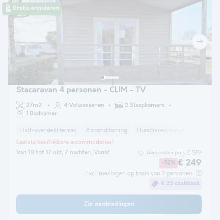
Gratis annuleren
Stacaravan 4 personen - CLIM - TV
27m2
4 Volwassenen
2 Slaapkamers
1 Badkamer
Half-overdekt terras
Airconditioning
Huisdieren toegestaan *
Kof
Laatste beschikbare accommodaties!
Van 10 tot 17 okt, 7 nachten, Vanaf
€ 519
Aanbevolen prijs:
€ 249
-52%
Excl. toeslagen op basis van 2 personen
€ 25 cashback
Zie aanbiedingen