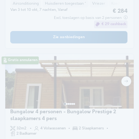
Airconditioning
Huisdieren toegestaan *
Vriezer
Koelkast
Tui
Van 3 tot 10 okt, 7 nachten, Vanaf
€ 284
Excl. toeslagen op basis van 2 personen
€ 29 cashback
Zie aanbiedingen
Gratis annuleren
Bungalow 4 personen - Bungalow Prestige 2
slaapkamers 4 pers
32m2
4 Volwassenen
2 Slaapkamers
2 Badkamer