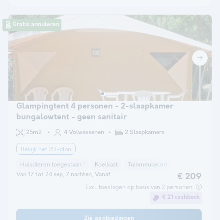
Gratis annuleren
Glampingtent 4 personen - 2-slaapkamer
bungalowtent - geen sanitair
25m2
4 Volwassenen
2 Slaapkamers
Bekijk het 2D-plan
Huisdieren toegestaan *
Koelkast
Tuinmeubelen
Van 17 tot 24 sep, 7 nachten, Vanaf
€ 209
Excl. toeslagen op basis van 2 personen
€ 21 cashback
Zie aanbiedingen