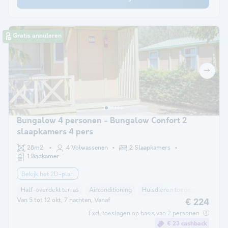
Gratis annuleren
Bungalow 4 personen - Bungalow Confort 2
slaapkamers 4 pers
28m2
4 Volwassenen
2 Slaapkamers
1 Badkamer
Bekijk het 2D-plan
Half-overdekt terras
Airconditioning
Huisdieren toegestaan *
Vr
Van 5 tot 12 okt, 7 nachten, Vanaf
€ 224
Excl. toeslagen op basis van 2 personen
€ 23 cashback