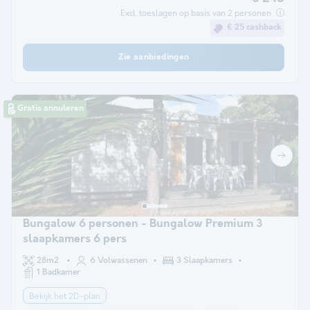
Excl. toeslagen op basis van 2 personen
€ 25 cashback
Zie aanbiedingen
Gratis annuleren
Bungalow 6 personen - Bungalow Premium 3
slaapkamers 6 pers
28m2
6 Volwassenen
3 Slaapkamers
1 Badkamer
Bekijk het 2D-plan