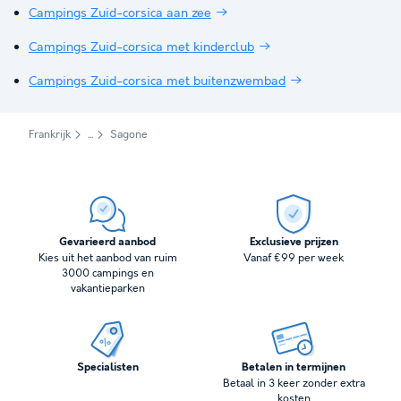
Campings Zuid-corsica aan zee
Campings Zuid-corsica met kinderclub
Campings Zuid-corsica met buitenzwembad
Frankrijk
Sagone
Gevarieerd aanbod
Exclusieve prijzen
Kies uit het aanbod van ruim
Vanaf €99 per week
3000 campings en
vakantieparken
Specialisten
Betalen in termijnen
Betaal in 3 keer zonder extra
kosten