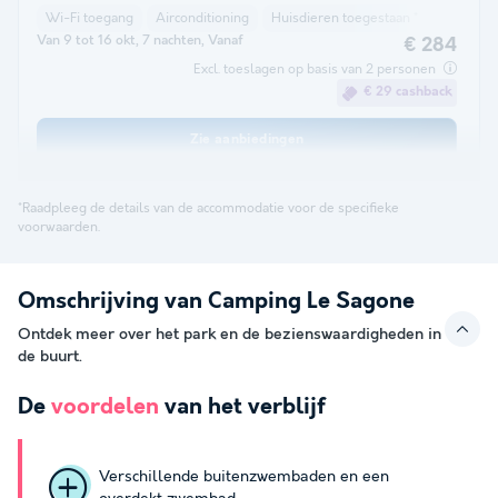
Wi-Fi toegang
Airconditioning
Huisdieren toegestaan *
Koffiezet
Van 9 tot 16 okt, 7 nachten, Vanaf
€ 284
Excl. toeslagen op basis van 2 personen
€ 29 cashback
Zie aanbiedingen
*Raadpleeg de details van de accommodatie voor de specifieke
voorwaarden.
Omschrijving van Camping Le Sagone
Ontdek meer over het park en de bezienswaardigheden in
de buurt.
De
voordelen
van het verblijf
Verschillende buitenzwembaden en een