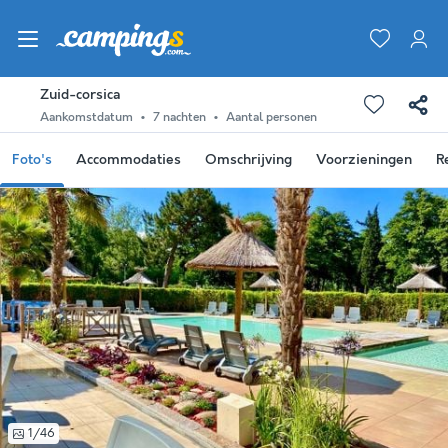
Zuid-corsica
Aankomstdatum
7 nachten
Aantal personen
Foto's
Accommodaties
Omschrijving
Voorzieningen
R
1/46