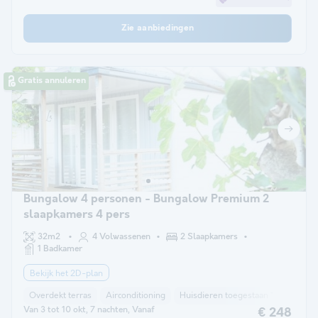
Zie aanbiedingen
Gratis annuleren
Bungalow 4 personen - Bungalow Premium 2
slaapkamers 4 pers
32m2
4 Volwassenen
2 Slaapkamers
1 Badkamer
Bekijk het 2D-plan
Overdekt terras
Airconditioning
Huisdieren toegestaan *
Koffiez
Van 3 tot 10 okt, 7 nachten, Vanaf
€ 248