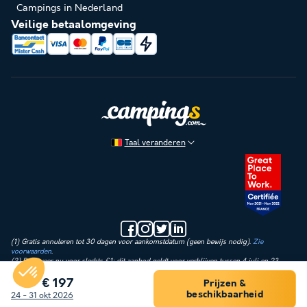
Campings in Nederland
Veilige betaalomgeving
Taal veranderen
(1) Gratis annuleren tot 30 dagen voor aankomstdatum (geen bewijs nodig).
Zie
voorwaarden
.
(2) Reserveer nu voor slechts €1: dit aanbod geldt voor verblijven tussen 4 juli en 23
augustus 2026. Vandaag betaal je alleen een aanbetaling van €1 op de huurprijs.
Administratie-, verzekerings- en verwerkingskosten worden direct verrekend. Het restant
€ 197
Prijzen &
betaal je later in 3 termijnen.
Filter
beschikbaarheid
24 - 31 okt 2026