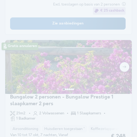
Excl. toeslagen op basis van 2 personen
€ 25 cashback
Zie aanbiedingen
Gratis annuleren
Bungalow 2 personen - Bungalow Prestige 1
slaapkamer 2 pers
21m2
2 Volwassenen
1 Slaapkamers
1 Badkamer
Airconditioning
Huisdieren toegestaan *
Koffiezetapparaat
Koelk
Van 10 tot 17 okt, 7 nachten, Vanaf
€ 248