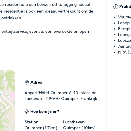
e residentie u een bevoorrechte ligging, ideaal
Prakt
e residentie is ook een ideaal vertrekpunt om de
Vuurw
e ontdekken.
Laadpu
Recept
 ontbijtservice, evenals een overdekte en open
Loung
Leesz
Aantal
NRA (v
Adres
Appart'Hôtel Quimper 6-10, place de
Locronan - 29000 Quimper, Frankrijk
Hoe kom je er?
Station
Luchthaven
Quimper (1,7km)
Quimper (10km)