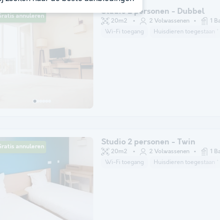
Studio 2 personen - Dubbel
ratis annuleren
20m2
2 Volwassenen
1 B
Wi-Fi toegang
Huisdieren toegestaan *
Studio 2 personen - Twin
ratis annuleren
20m2
2 Volwassenen
1 B
Wi-Fi toegang
Huisdieren toegestaan *