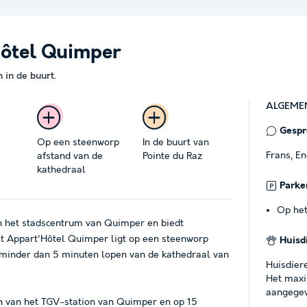
Hôtel Quimper
in de buurt.
ALGEME
Gespro
Op een steenworp
In de buurt van
Frans, E
afstand van de
Pointe du Raz
kathedraal
Parke
Op het
in het stadscentrum van Quimper en biedt
t Appart'Hôtel Quimper ligt op een steenworp
Huisd
minder dan 5 minuten lopen van de kathedraal van
Huisdier
Het maxi
aangegev
n van het TGV-station van Quimper en op 15