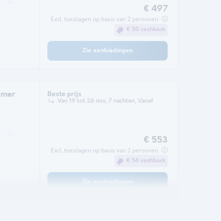
Koffiezetapparaat
Vaatwasser
Koelkast
Verwarming
Magnetron
€ 497
Excl. toeslagen op basis van 2 personen
€ 50 cashback
Zie aanbiedingen
amer
Beste prijs
Van 19 tot 26 nov, 7 nachten, Vanaf
Koffiezetapparaat
Vaatwasser
Koelkast
Verwarming
Magnetron
€ 553
Excl. toeslagen op basis van 2 personen
€ 56 cashback
Zie aanbiedingen