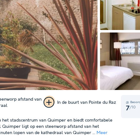
eenworp afstand van
In de buurt van Pointe du Raz
Beoord
raal
/10
7
+ 19
in het stadscentrum van Quimper en biedt comfortabele
foto's
l Quimper ligt op een steenworp afstand van het
uten lopen van de kathedraal van Quimper ...
Meer