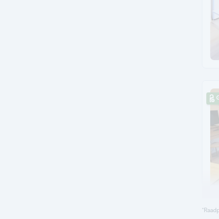
G
*Raadp