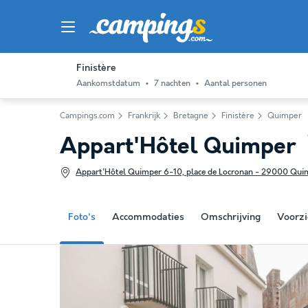
Finistère
Aankomstdatum
7 nachten
Aantal personen
Campings.com
Frankrijk
Bretagne
Finistère
Quimper
Appart'Hôtel Quimper
Appart'Hôtel Quimper 6-10, place de Locronan - 29000 Quim
Foto's
Accommodaties
Omschrijving
Voorzi