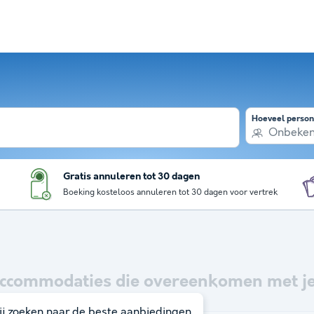
Hoeveel perso
Onbeke
Gratis annuleren tot 30 dagen
Boeking kosteloos annuleren tot 30 dagen voor vertrek
ccommodaties die overeenkomen met je
j zoeken naar de beste aanbiedingen