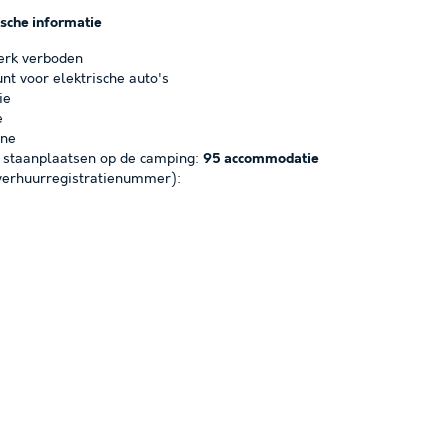
ische informatie
erk verboden
nt voor elektrische auto's
ie
e
one
 staanplaatsen op de camping:
95 accommodatie
erhuurregistratienummer):