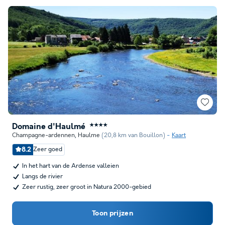
Domaine d'Haulmé
★★★★
Champagne-ardennen
,
Haulme
(20,8 km van Bouillon)
Kaart
8.2
Zeer goed
In het hart van de Ardense valleien
Langs de rivier
Zeer rustig, zeer groot in Natura 2000-gebied
Toon prijzen