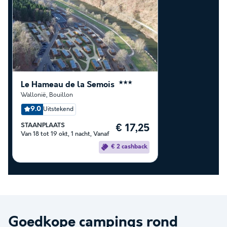
Le Hameau de la Semois
★★★
Wallonië
,
Bouillon
9.0
Uitstekend
STAANPLAATS
€ 17,25
Van 18 tot 19 okt, 1 nacht, Vanaf
€ 2 cashback
Goedkope campings rond