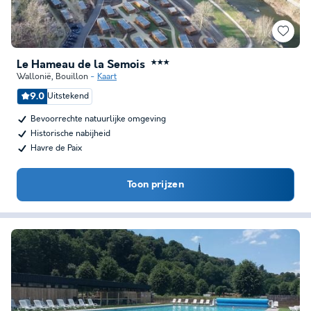
Le Hameau de la Semois
★★★
Wallonië
,
Bouillon
Kaart
9.0
Uitstekend
Bevoorrechte natuurlijke omgeving
Historische nabijheid
Havre de Paix
Toon prijzen