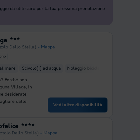
aggio da utilizzare per la tua prossima prenotazione.
age
★★★
zolo Dello Stella)
Mappa
uono
 al mare
Scivolo(i) ad acqua
Noleggio biciclette
za? Perché non
guna Village, in
 se desiderate
bagliare dalle
Vedi altre disponibilità
felice
★★★★
zzolo Dello Stella)
Mappa