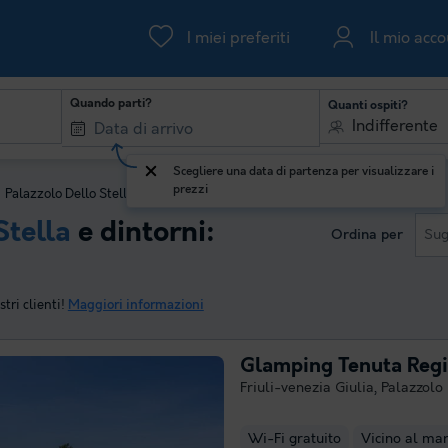
I miei preferiti
Il mio acc
Quando parti?
Quanti ospiti?
Indifferente
Scegliere una data di partenza per visualizzare i
prezzi
>
Palazzolo Dello Stella
Stella
e dintorni:
Ordina per
Sug
tri clienti!
Maggiori informazioni
Glamping Tenuta Reg
Friuli-venezia Giulia
,
Palazzolo 
Wi-Fi gratuito
Vicino al ma