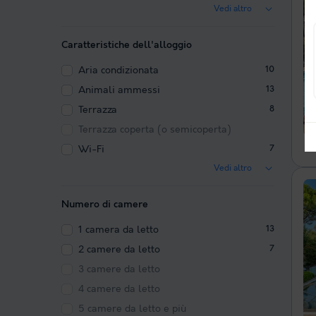
Vedi altro
Caratteristiche dell'alloggio
Aria condizionata
10
Animali ammessi
13
Terrazza
8
Terrazza coperta (o semicoperta)
Wi-Fi
7
Vedi altro
Numero di camere
1 camera da letto
13
2 camere da letto
7
3 camere da letto
4 camere da letto
5 camere da letto e più