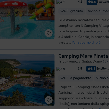
8.6
Eccellen
4.2
Wi-Fi gratuito
Vicino al ma
Quest'anno lasciatevi sedurre 
semplice, con il Camping Village
farà la gioia di grandi e piccini.
a 4 stelle di Caorle, in provinci
avrete...
Per saperne di più
Camping Mare Pineta
Friuli-venezia Giulia
,
Duino
(39
8.3
Eccellent
3.5
Wi-Fi a pagamento
Vicino 
Scoprite il Camping Mare Pinet
Aurisina, in provincia di Trieste!
soggiorno si svolgerà in Friuli-
(Italia), non lontano dalla spiag