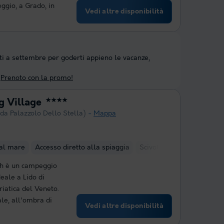
eggio, a Grado, in
Vedi altre disponibilità
ti a settembre per goderti appieno le vacanze,
Prenoto con la promo!
 Village
★★★★
da Palazzolo Dello Stella)
Mappa
 al mare
Accesso diretto alla spiaggia
Scivolo(i) ad acqua
Clu
ch è un campeggio
deale a Lido di
riatica del Veneto.
le, all'ombra di
Vedi altre disponibilità