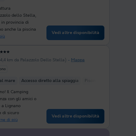
uttura
zolo dello Stella,
in provincia di
no anche la piscina
Vedi altre disponibilità
più
★★★
14,4 km da Palazzolo Dello Stella)
Mappa
uono
 al mare
Accesso diretto alla spiaggia
Piscina riscaldata all'ape
no! Il Camping
za con gli amici o
o a Lignano
 di sicuro
Vedi altre disponibilità
ne di più