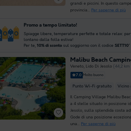
grandi e piccini. In questo camp
provincia...
Per saperne di più
Promo a tempo limitato!
Spiagge libere, temperature perfette e totale relax: par
lontano dalla folla estiva!
Per te,
10% di sconto
sul soggiorno con il codice
SETT10
*
Malibu Beach Camping
Veneto
,
Lido Di Jesolo
(44,2 km 
7.0
Molto buono
Punto Wi-Fi gratuito
Vicino
Il Camping Village Malibu Bea
a 4 stelle situato in posizione i
Jesolo, sulla splendida costa ad
Gode di una posizione ecceziona
una...
Per saperne di più