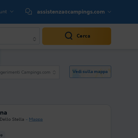
ount
assistenza@campings.com
Cerca
Vedi sulla mappa
gerimenti Campings.com
ina
Dello Stella
Mappa
re