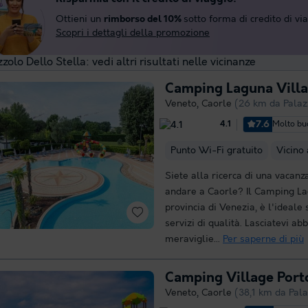
Ottieni un
rimborso del 10%
sotto forma di credito di vi
Scopri i dettagli della promozione
zolo Dello Stella: vedi altri risultati nelle vicinanze
Camping Laguna Vill
Veneto
,
Caorle
(26 km da Palaz
7.6
Molto b
4.1
Punto Wi-Fi gratuito
Vicino
Siete alla ricerca di una vacan
andare a Caorle? Il Camping La
provincia di Venezia, è l'ideale
servizi di qualità. Lasciatevi ab
meraviglie...
Per saperne di più
Camping Village Porto
Veneto
,
Caorle
(38,1 km da Pala