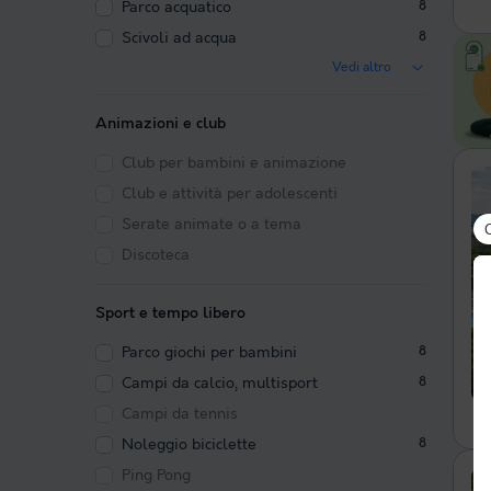
Parco acquatico
8
Scivoli ad acqua
8
Vedi altro
Animazioni e club
Club per bambini e animazione
Club e attività per adolescenti
Serate animate o a tema
Discoteca
Sport e tempo libero
Parco giochi per bambini
8
Campi da calcio, multisport
8
Campi da tennis
Noleggio biciclette
8
Ping Pong