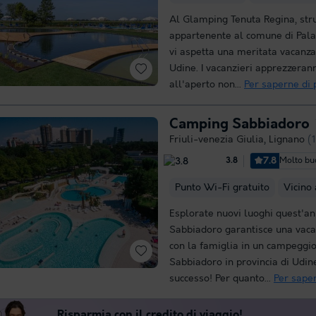
Al Glamping Tenuta Regina, str
appartenente al comune di Palaz
vi aspetta una meritata vacanza 
Udine. I vacanzieri apprezzeran
all'aperto non...
Per saperne di 
Camping Sabbiadoro
Friuli-venezia Giulia
,
Lignano
(
7.8
Molto b
3.8
Punto Wi-Fi gratuito
Vicino
Esplorate nuovi luoghi quest'an
Sabbiadoro garantisce una vacan
con la famiglia in un campeggi
Sabbiadoro in provincia di Udine
successo! Per quanto...
Per saper
Risparmia con il credito di viaggio!