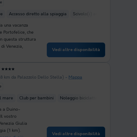
te
re
Accesso diretto alla spiaggia
Scivolo(i) ad acqua
Club per 
da una vacanza
 Portofelice, che
 In questa struttura
a di Venezia,
Vedi altre disponibilità
★★★★
,8 km da Palazzolo Dello Stella)
Mappa
e
al mare
Club per bambini
Noleggio biciclette
Parco acquatico
a a Duino-
 Il vostro
Venezia Giulia
gia (1 km).
Vedi altre disponibilità