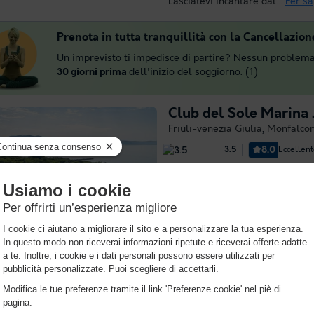
Lasciatevi incantare dal...
Per sa
Prenota in tutta tranquillità con la Cancellazion
Un imprevisto ti impedisce di partire? Nessun problema
30 giorni prima
dell'inizio del soggiorno. (1)
Club del Sole Marina J
Friuli-venezia Giulia
,
Monfalco
8.0
Eccellen
3.5
Wi-Fi a pagamento
Vicino 
Il comfort del Marina Julia Cam
Marina Julia, in provincia di Gor
Infatti, questo luogo assicura ai
vacanza da sogno con la famiglia 
Per saperne di più
Residence Punta Spin