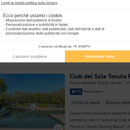
Friuli-venezia Giulia
,
Grado
(30
7.0
Molto buono
Punto Wi-Fi gratuito
Vicino
Che prenotiate per diverse sett
giorni, il Residence Punta Spin,
provincia di Gorizia, saprà sodd
desiderio. Chi ama nuotare può
tuffo nella...
Per saperne di più
Club del Sole Tenuta
Friuli-venezia Giulia
,
Grado
(30
7.0
Molto buono
Vicino al mare
Accesso dire
Quest'anno lasciatevi sedurre 
semplice, con il Camping Club 
Primero Grado Family Resort, ch