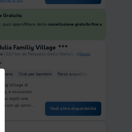
perne di più
e Gratuita
: puoi approfittare della
cancellazione gratuita fino a
ulia Familiy Village
★★★
ne
(33,7 km da Palazzolo Dello Stella)
Mappa
te
al mare
Club per bambini
Parco acquatico
Mini-golf
ping Village di
izia, è assicurato.
 suoi ospiti una
o con gli amici....
Vedi altre disponibilità