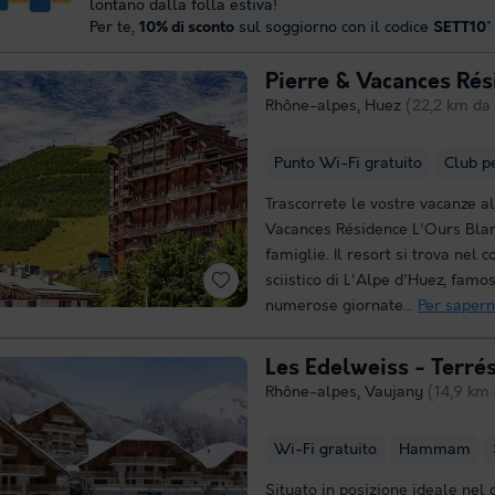
lontano dalla folla estiva!
Per te,
10% di sconto
sul soggiorno con il codice
SETT10
*
Pierre & Vacances Rés
Rhône-alpes
,
Huez
(22,2 km da
Punto Wi-Fi gratuito
Club p
Trascorrete le vostre vacanze al
Vacances Résidence L'Ours Blan
famiglie. Il resort si trova nel
sciistico di L'Alpe d'Huez, famo
numerose giornate...
Per sapern
Les Edelweiss - Terré
Rhône-alpes
,
Vaujany
(14,9 km
Wi-Fi gratuito
Hammam
Situato in posizione ideale nel 