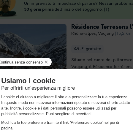
Un imprevisto ti impedisce di partire? Nessun problema
30 giorni prima
dell'inizio del soggiorno. (1)
Résidence Terresens l
Rhône-alpes
,
Vaujany
(15,2 km
Wi-Fi gratuito
Situato nel cuore del pittoresco 
Vaujany, il Résidence Terrésen
di una posizione privilegiata a 
piedi dalla funivia che collega 
struttura...
Per saperne di più
Hôtel et Spa Collecti
Rhône-alpes
,
Huez
(22,3 km da
Piscina interna riscaldata
Ar