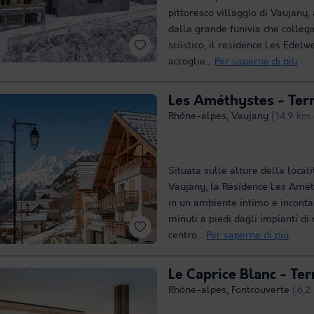
pittoresco villaggio di Vaujany,
dalla grande funivia che colleg
sciistico, il residence Les Edelw
accoglie...
Per saperne di più
Les Améthystes - Terr
Rhône-alpes
,
Vaujany
(14,9 km
Situata sulle alture della localit
Vaujany, la Résidence Les Amét
in un ambiente intimo e inconta
minuti a piedi dagli impianti di 
centro...
Per saperne di più
Le Caprice Blanc - Te
Rhône-alpes
,
Fontcouverte
(6,2