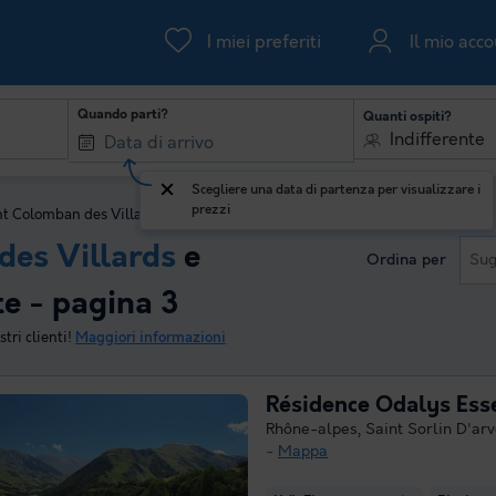
I miei preferiti
Il mio acc
Quando parti?
Quanti ospiti?
Indifferente
Scegliere una data di partenza per visualizzare i
prezzi
nt Colomban des Villards
des Villards
e
Ordina per
Sug
te - pagina 3
tri clienti!
Maggiori informazioni
Résidence Odalys Esse
Rhône-alpes
,
Saint Sorlin D'ar
Mappa