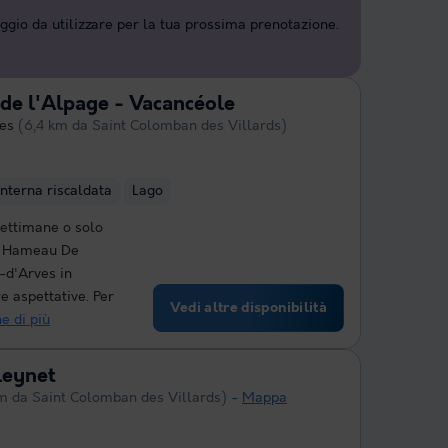
aggio da utilizzare per la tua prossima prenotazione.
de l'Alpage - Vacancéole
ves
(6,4 km da Saint Colomban des Villards)
interna riscaldata
Lago
settimane o solo
Le Hameau De
n-d'Arves in
re aspettative. Per
Vedi altre disponibilità
e di più
leynet
m da Saint Colomban des Villards)
Mappa