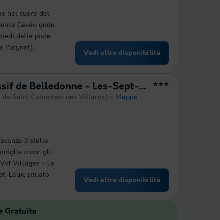
ne nel cuore del
idence Cévéo gode
piedi delle piste
e Pleynet).
Vedi altre disponibilità
VVF Villages - Le Massif de Belledonne - Les-Sept-Laux
★★★
 da Saint Colomban des Villards)
Mappa
vacanze 3 stelle
amiglia o con gli
Vvf Villages - Le
t-Laux, situato
Vedi altre disponibilità
e Gratuita