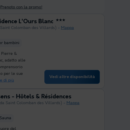
Prenoto con la promo!
idence L'Ours Blanc
★★★
 Saint Colomban des Villards)
Mappa
er bambini
 Pierre &
c, adatto alle
 comprensorio
so per le sue
Vedi altre disponibilità
e di più
sens - Hôtels & Résidences
 da Saint Colomban des Villards)
Mappa
Sauna
cuore del