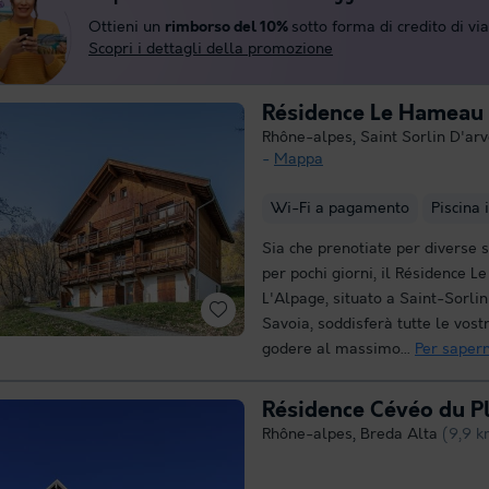
Ottieni un
rimborso del 10%
sotto forma di credito di vi
Scopri i dettagli della promozione
Résidence Le Hameau 
Rhône-alpes
,
Saint Sorlin D'ar
Mappa
Wi-Fi a pagamento
Piscina 
Sia che prenotiate per diverse 
per pochi giorni, il Résidence 
L'Alpage, situato a Saint-Sorli
Savoia, soddisferà tutte le vost
godere al massimo...
Per sapern
Résidence Cévéo du P
Rhône-alpes
,
Breda Alta
(9,9 k