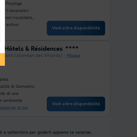
nce Prestige
re! I vacanzieri
a non riscaldata,
do estivo.
Vedi altre disponibilità
ù
 - Hôtels & Résidences
★★★★
a Saint Colomban des Villards)
Mappa
giata
calità di Samoëns,
ode di una
un ambiente
Vedi altre disponibilità
 saperne di più
ti a settembre per goderti appieno le vacanze,