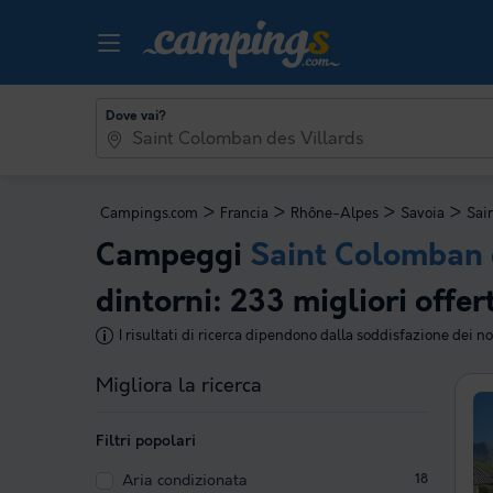
Dove vai?
>
>
>
>
Campings.com
Francia
Rhône-Alpes
Savoia
Sai
Campeggi
Saint Colomban 
dintorni: 233 migliori offer
I risultati di ricerca dipendono dalla soddisfazione dei nos
Migliora la ricerca
Filtri popolari
Aria condizionata
18