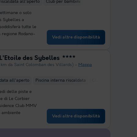
riscaldata all'aperto
Club per bambini
settimane o solo
es Sybelles a
soddisferà tutte le
la regione Rodano-
Vedi altre disponibilità
'Etoile des Sybelles
★★★★
 km da Saint Colomban des Villards)
Mappa
ldata all'aperto
Piscina interna riscaldata
Club per bambini
H
edi delle piste e
e di Le Corbier
Résidence Club MMV
un ambiente
Vedi altre disponibilità