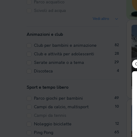
Parco acquatico
Scivoli ad acqua
Vedi altro
Animazioni e club
Club per bambini e animazione
82
Club e attività per adolescenti
28
Serate animate o a tema
29
Discoteca
4
Sport e tempo libero
Parco giochi per bambini
49
Campi da calcio, multisport
10
Campi da tennis
Noleggio biciclette
12
Ping Pong
65