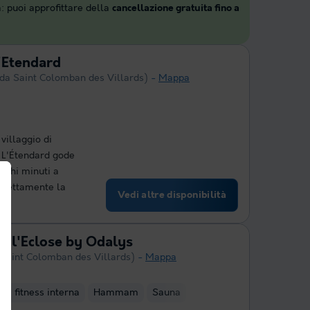
: puoi approfittare della
cancellazione gratuita fino a
'Etendard
 da Saint Colomban des Villards)
Mappa
villaggio di
s L'Étendard gode
pochi minuti a
direttamente la
Vedi altre disponibilità
on l'Eclose by Odalys
 Saint Colomban des Villards)
Mappa
ea fitness interna
Hammam
Sauna