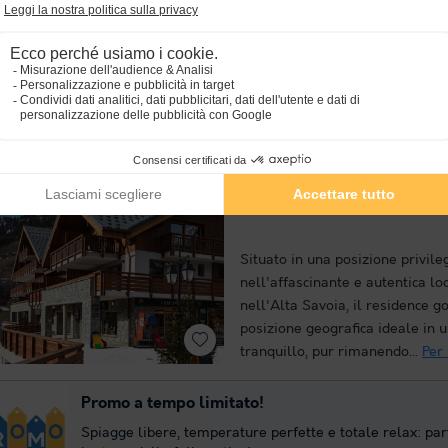
Non cercate altro che il Réside
Odalys L'Eclose a Huez, nell'Isè
apprezzeranno la piscina estern
accessibile solo durante il perio
Il residence,...
Per saperne di pi
Le Saphir - Terrésens
Rhône-alpes
,
Vaujany
(15 km d
Situato in una posizione privile
nell'affascinante e autentica lo
nell'Alta Savoia, il residence g
posizione geografica ideale in 
tranquillo, pur rimanendo...
Per
Promo a tempo limitato!
Spiagge libere, temperature perfette e totale relax: par