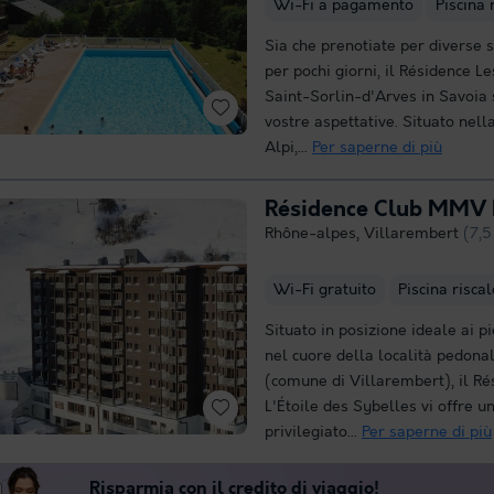
Wi-Fi a pagamento
Piscina 
Sia che prenotiate per diverse 
per pochi giorni, il Résidence L
Saint-Sorlin-d'Arves in Savoia 
vostre aspettative. Situato nel
Alpi,...
Per saperne di più
Résidence Club MMV L
Rhône-alpes
,
Villarembert
(7,5
Wi-Fi gratuito
Piscina risca
Situato in posizione ideale ai pi
nel cuore della località pedonal
(comune di Villarembert), il 
L'Étoile des Sybelles vi offre 
privilegiato...
Per saperne di più
Risparmia con il credito di viaggio!