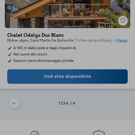
Chalet Odalys Duc Blanc
Rhône-alpes
,
Saint Martin De Belleville
(7,4 km da Les Allues)
Mappa
A 180 m dalle piste e dagli impianti di…
Nel cuore del resort
Sauna e vasca idromassaggio privata
Vedi altre disponibilità
1
2
3
4