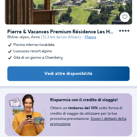
Pierre & Vacances Premium Résidence Les Hauts Bois
★★★★
Rhône-alpes
,
Aime
(12,3 km da Les Allues)
Mappa
Piscina interna riscaldata
Lussuoso resort alpino
Gita di un giorno a Chambéry
Vedi altre disponibilità
Risparmia con il credito di viaggio!
Ottieni un
sotto forma di
rimborso del 10%
credito di viaggio da utilizzare per la tua
prossima prenotazione.
Scopri i dettagli della
promozione