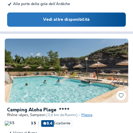
Alle porte delle gole dell'Ardèche
Vedi altre disponibilità
Camping Aloha Plage
★★★★
Rhône-alpes
,
Sampzon
(3,6 km da Ruoms)
Mappa
8.4
Eccellente
3.5