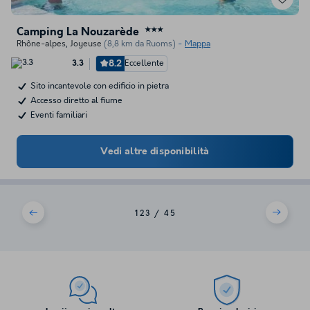
Camping La Nouzarède
★★★
Rhône-alpes
,
Joyeuse
(8,8 km da Ruoms)
Mappa
8.2
Eccellente
3.3
Sito incantevole con edificio in pietra
Accesso diretto al fiume
Eventi familiari
Vedi altre disponibilità
1
2
3
4
5