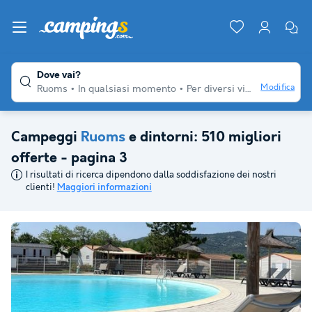
Dove vai?
Modifica
Ruoms
In qualsiasi momento
Per diversi viaggiatori
Qua
Campeggi
Ruoms
e dintorni: 510 migliori
offerte - pagina 3
I risultati di ricerca dipendono dalla soddisfazione dei nostri
clienti!
Maggiori informazioni