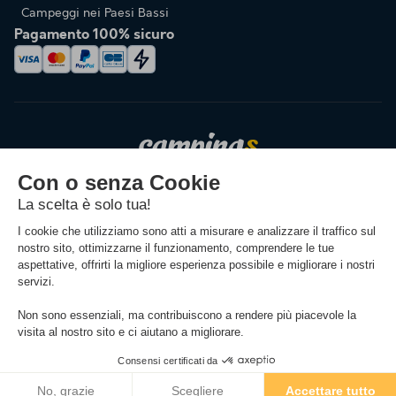
Campeggi nei Paesi Bassi
Pagamento 100% sicuro
Cambiare la lingua
(1) Cancellazione gratuita fino a 30 giorni prima dell'inizio del soggiorno (non è richiesta
alcuna giustificazione e il rimborso avviene sotto forma di nota di credito).
Vedere le
condizioni
(2) Prenota per 1€: offerta applicabile ai soggiorni che hanno luogo tra il 04/07/2026 e
il 23/08/2026 incluso. Pagamento di un acconto di 1€ al momento della prenotazione
(eccetto spese di gestione e assicurazione), e saldo in 3 rate.
Filtro
Mappa