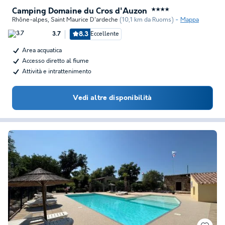
Camping Domaine du Cros d'Auzon
★★★★
Rhône-alpes
,
Saint Maurice D'ardeche
(10,1 km da Ruoms)
Mappa
8.3
Eccellente
3.7
Area acquatica
Accesso diretto al fiume
Attività e intrattenimento
Vedi altre disponibilità