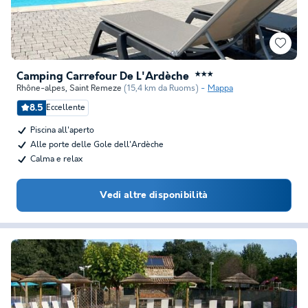
Camping Carrefour De L'Ardèche
★★★
Rhône-alpes
,
Saint Remeze
(15,4 km da Ruoms)
Mappa
8.5
Eccellente
Piscina all'aperto
Alle porte delle Gole dell'Ardèche
Calma e relax
Vedi altre disponibilità