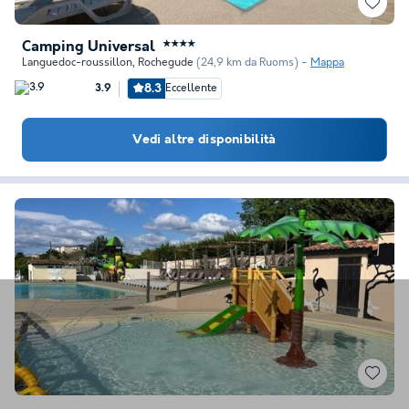
Camping Universal
★★★★
Languedoc-roussillon
,
Rochegude
(24,9 km da Ruoms)
Mappa
8.3
Eccellente
3.9
Vedi altre disponibilità