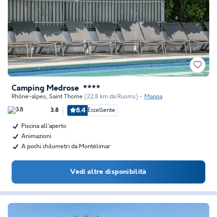
Camping Medrose
★★★★
Rhône-alpes
,
Saint Thome
(22,8 km da Ruoms)
Mappa
8.4
Eccellente
3.8
Piscina all'aperto
Animazioni
A pochi chilometri da Montélimar
Vedi altre disponibilità