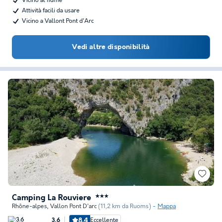
Vicino al fiume
Attività facili da usare
Vicino a Vallont Pont d'Arc
Vedi altre disponibilità
Camping La Rouviere
★★★
Rhône-alpes
,
Vallon Pont D'arc
(11,2 km da Ruoms)
Mappa
8.4
Eccellente
3.6