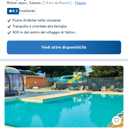
Rhône-alpes
,
Salavas
(7,4 km da Ruoms)
Mappa
8.3
Eccellente
Fiume Ardèche nelle vicinanze
Tranquillo e orientato alla famiglia
800 m dal centro del villaggio di Vallon…
Vedi altre disponibilità