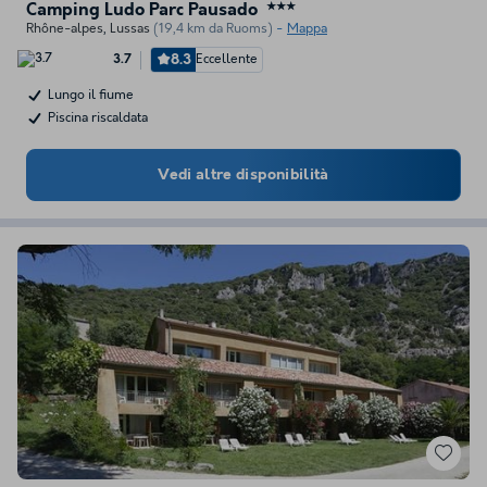
Camping Ludo Parc Pausado
★★★
Rhône-alpes
,
Lussas
(19,4 km da Ruoms)
Mappa
8.3
Eccellente
3.7
Lungo il fiume
Piscina riscaldata
Vedi altre disponibilità