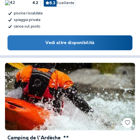
8.3
Eccellente
4.2
piscina riscaldata
spiaggia privata
canoa sul posto
Vedi altre disponibilità
Camping de l'Ardèche
★★