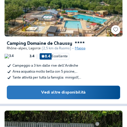
Camping Domaine de Chaussy
★★★★
Rhône-alpes
,
Lagorce
(2,5 km da Ruoms)
Mappa
8.4
Eccellente
3.4
Campeggio a 3 km dalle rive dell'Ardèche
Area acquatica molto bella con 5 piscine,…
Tante attività per tutta la famiglia: minigolf,…
Vedi altre disponibilità