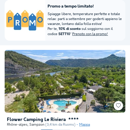
Promo a tempo limitato!
Spiagge libere, temperature perfette e totale
relax: parti a settembre per goderti appieno le
vacanze, lontano dalla folla estiva!
Per te,
sul soggiorno con il
10% di sconto
codice
*
Prenoto con la promo!
SETT10
Flower Camping Le Riviera
★★★★
Rhône-alpes
,
Sampzon
(3,4 km da Ruoms)
Mappa