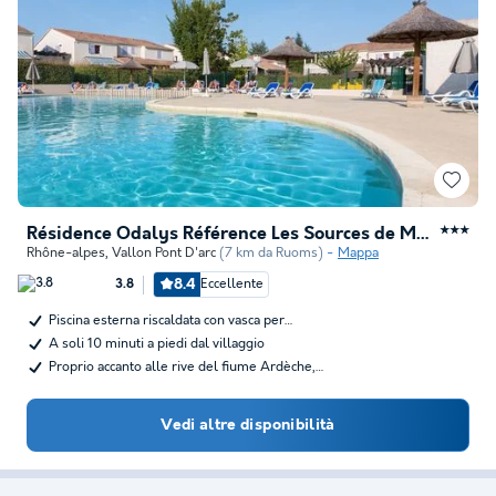
Résidence Odalys Référence Les Sources de Manon
★★★
Rhône-alpes
,
Vallon Pont D'arc
(7 km da Ruoms)
Mappa
8.4
Eccellente
3.8
Piscina esterna riscaldata con vasca per…
A soli 10 minuti a piedi dal villaggio
Proprio accanto alle rive del fiume Ardèche,…
Vedi altre disponibilità