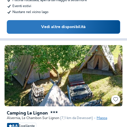
Piscina riscaldata, aperta da maggio a settembre
Eventi estivi
Nuotare nel vicino lago
Vedi altre disponibilità
Camping Le Lignon
★★★
Alvernia
,
Le Chambon Sur Lignon
(7,1 km da Devesset)
Mappa
8.8
Eccellente