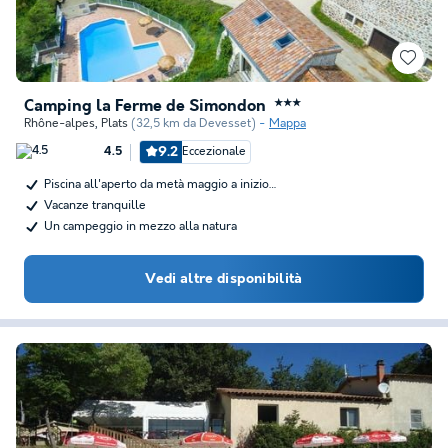
Camping la Ferme de Simondon
★★★
Rhône-alpes
,
Plats
(32,5 km da Devesset)
Mappa
9.2
Eccezionale
4.5
Piscina all'aperto da metà maggio a inizio…
Vacanze tranquille
Un campeggio in mezzo alla natura
Vedi altre disponibilità