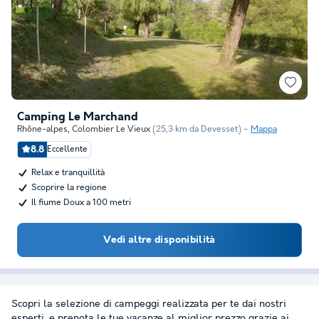
Camping Le Marchand
Rhône-alpes
,
Colombier Le Vieux
(25,3 km da Devesset)
Mappa
8.8
Eccellente
Relax e tranquillità
Scoprire la regione
Il fiume Doux a 100 metri
Vedi altre disponibilità
Scopri la selezione di campeggi realizzata per te dai nostri
esperti, e prenota le tue vacanze al miglior prezzo grazie ai