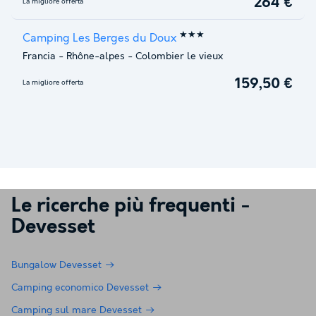
264 €
La migliore offerta
★★★
Camping Les Berges du Doux
Francia
-
Rhône-alpes
-
Colombier le vieux
159,50 €
La migliore offerta
Le ricerche più frequenti -
Devesset
Bungalow Devesset
Camping economico Devesset
Camping sul mare Devesset