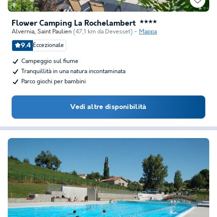
Flower Camping La Rochelambert
★★★★
Alvernia
,
Saint Paulien
(47,1 km da Devesset)
Mappa
9.4
Eccezionale
Campeggio sul fiume
Tranquillità in una natura incontaminata
Parco giochi per bambini
Vedi altre disponibilità