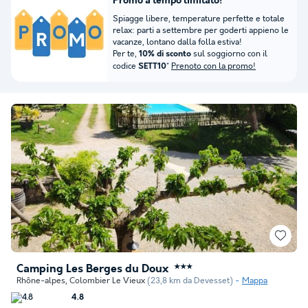
Promo a tempo limitato!
Spiagge libere, temperature perfette e totale
relax: parti a settembre per goderti appieno le
vacanze, lontano dalla folla estiva!
Per te,
sul soggiorno con il
10% di sconto
codice
*
Prenoto con la promo!
SETT10
Camping Les Berges du Doux
★★★
Rhône-alpes
,
Colombier Le Vieux
(23,8 km da Devesset)
Mappa
4.8