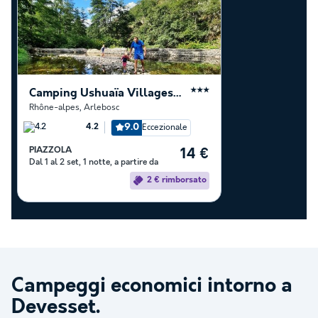
Camping Ushuaïa Villages Le Viaduc
★★★
Rhône-alpes
,
Arlebosc
9.0
Eccezionale
4.2
PIAZZOLA
14 €
Dal 1 al 2 set, 1 notte, a partire da
2 € rimborsato
Campeggi economici intorno a
Devesset
.