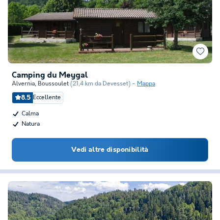
Camping du Meygal
Alvernia
,
Boussoulet
(21,4 km da Devesset)
Mappa
8.5
Eccellente
Calma
Natura
Vedi altre disponibilità