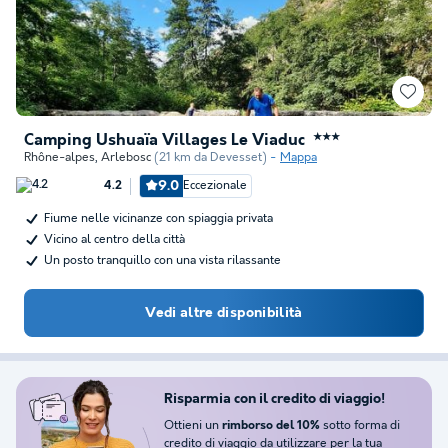
Camping Ushuaïa Villages Le Viaduc
★★★
Rhône-alpes
,
Arlebosc
(21 km da Devesset)
Mappa
9.0
Eccezionale
4.2
Fiume nelle vicinanze con spiaggia privata
Vicino al centro della città
Un posto tranquillo con una vista rilassante
Vedi altre disponibilità
Risparmia con il credito di viaggio!
Ottieni un
sotto forma di
rimborso del 10%
credito di viaggio da utilizzare per la tua