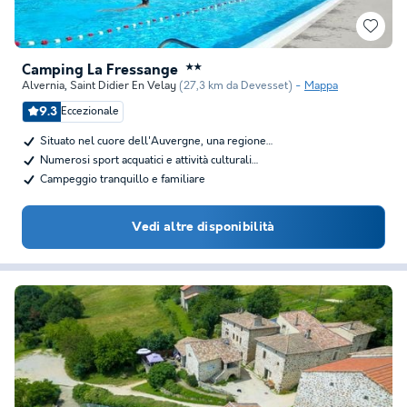
Camping La Fressange
★★
Alvernia
,
Saint Didier En Velay
(27,3 km da Devesset)
Mappa
9.3
Eccezionale
Situato nel cuore dell'Auvergne, una regione…
Numerosi sport acquatici e attività culturali…
Campeggio tranquillo e familiare
Vedi altre disponibilità