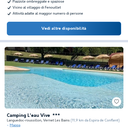
Piazzole ombreggiate e spaziose
Vicino al villaggio di Fenouillet
Attività adatte al maggior numero di persone
Vedi altre disponibilità
Camping L'eau Vive
★★★
Languedoc-roussillon
,
Vernet Les Bains
(11,9 km da Espira de Conflent)
Mappa