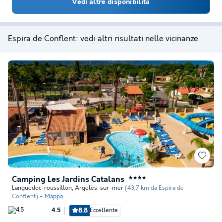
Vedi altre disponibilità
Espira de Conflent: vedi altri risultati nelle vicinanze
Camping Les Jardins Catalans
★★★★
Languedoc-roussillon
,
Argelès-sur-mer
(43,7 km da Espira de
Conflent)
Mappa
8.8
Eccellente
4.5