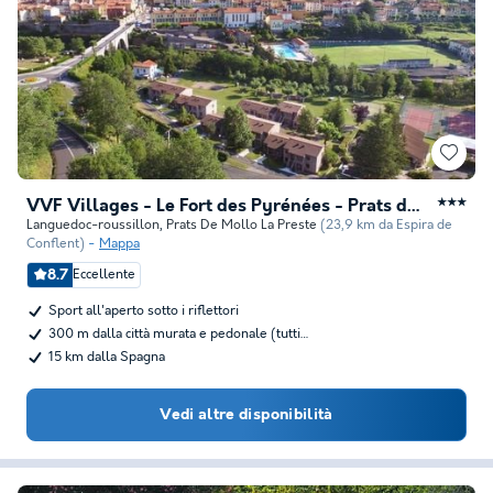
VVF Villages - Le Fort des Pyrénées - Prats de Mollo la Preste
★★★
Languedoc-roussillon
,
Prats De Mollo La Preste
(23,9 km da Espira de
Conflent)
Mappa
8.7
Eccellente
Sport all'aperto sotto i riflettori
300 m dalla città murata e pedonale (tutti…
15 km dalla Spagna
Vedi altre disponibilità