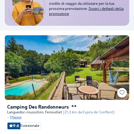
credito di viaggio da utilizzare per la tua
prossima prenotazione.
Scopri i dettagli della
promozione
Camping Des Randonneurs
★★
Languedoc-roussillon
,
Fenouillet
(21,3 km da Espira de Conflent)
Mappa
9.6
Eccezionale