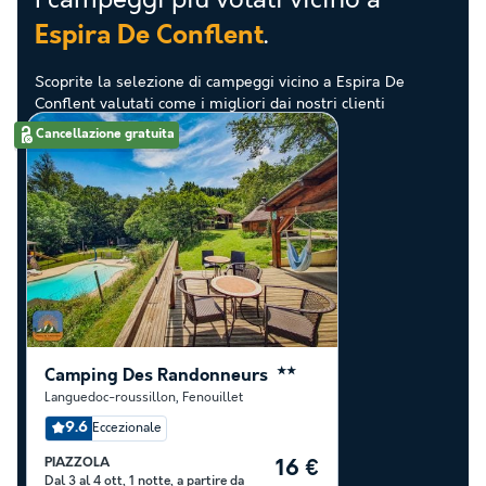
I campeggi più votati vicino a
.
Espira De Conflent
Scoprite la selezione di campeggi vicino a Espira De
Conflent valutati come i migliori dai nostri clienti
Cancellazione gratuita
Camping Des Randonneurs
★★
Languedoc-roussillon
,
Fenouillet
9.6
Eccezionale
PIAZZOLA
16 €
Dal 3 al 4 ott, 1 notte, a partire da