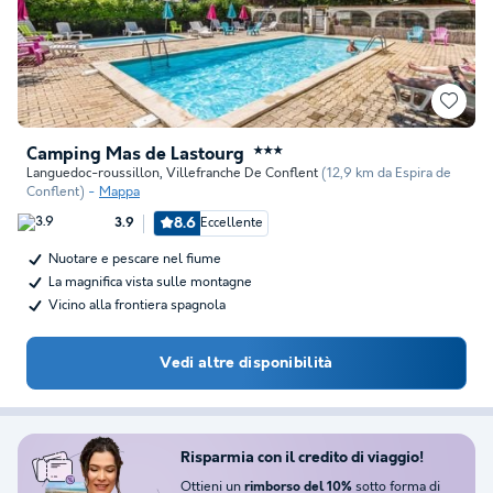
Camping Mas de Lastourg
★★★
Languedoc-roussillon
,
Villefranche De Conflent
(12,9 km da Espira de
Conflent)
Mappa
8.6
Eccellente
3.9
Nuotare e pescare nel fiume
La magnifica vista sulle montagne
Vicino alla frontiera spagnola
Vedi altre disponibilità
Risparmia con il credito di viaggio!
Ottieni un
sotto forma di
rimborso del 10%