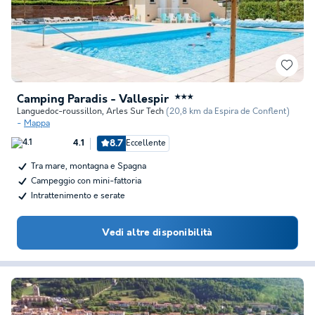
Camping Paradis - Vallespir
★★★
Languedoc-roussillon
,
Arles Sur Tech
(20,8 km da Espira de Conflent)
Mappa
8.7
Eccellente
4.1
Tra mare, montagna e Spagna
Campeggio con mini-fattoria
Intrattenimento e serate
Vedi altre disponibilità