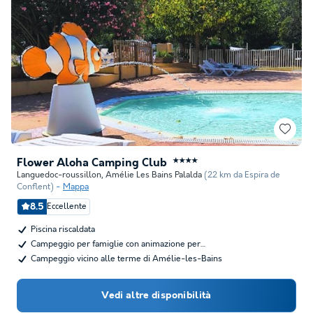
Flower Aloha Camping Club
★★★★
Languedoc-roussillon
,
Amélie Les Bains Palalda
(22 km da Espira de
Conflent)
Mappa
8.5
Eccellente
Piscina riscaldata
Campeggio per famiglie con animazione per…
Campeggio vicino alle terme di Amélie-les-Bains
Vedi altre disponibilità