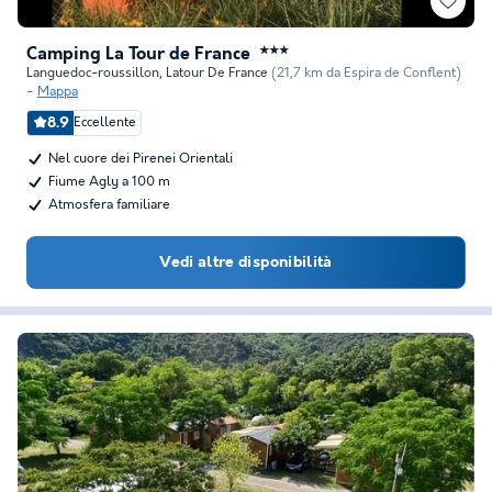
Camping La Tour de France
★★★
Languedoc-roussillon
,
Latour De France
(21,7 km da Espira de Conflent)
Mappa
8.9
Eccellente
Nel cuore dei Pirenei Orientali
Fiume Agly a 100 m
Atmosfera familiare
Vedi altre disponibilità