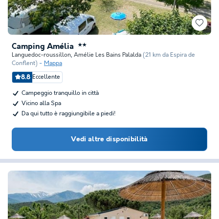
Camping Amélia
★★
Languedoc-roussillon
,
Amélie Les Bains Palalda
(21 km da Espira de
Conflent)
Mappa
8.8
Eccellente
Campeggio tranquillo in città
Vicino alla Spa
Da qui tutto è raggiungibile a piedi!
Vedi altre disponibilità