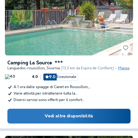
Camping La Source
★★★
Languedoc-roussillon
,
Sournia
(13,5 km da Espira de Conflent)
Mappa
9.0
Eccezionale
4.0
A 1 ora dalle spiagge di Canet en Roussillon,…
Varie attività per intrattenere tutta la…
Diversi servizi sono offerti per il comfort…
Vedi altre disponibilità