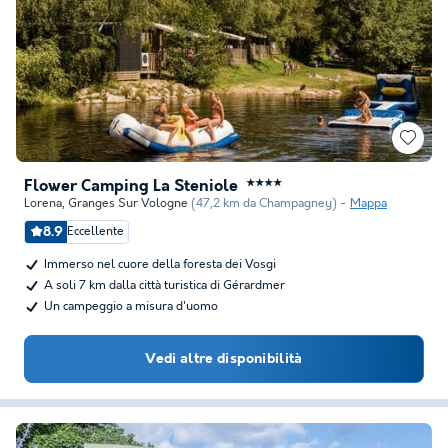
Flower Camping La Steniole
★★★★
Lorena
,
Granges Sur Vologne
(47,2 km da Champagney)
Mappa
8.9
Eccellente
Immerso nel cuore della foresta dei Vosgi
A soli 7 km dalla città turistica di Gérardmer
Un campeggio a misura d'uomo
Vedi altre disponibilità