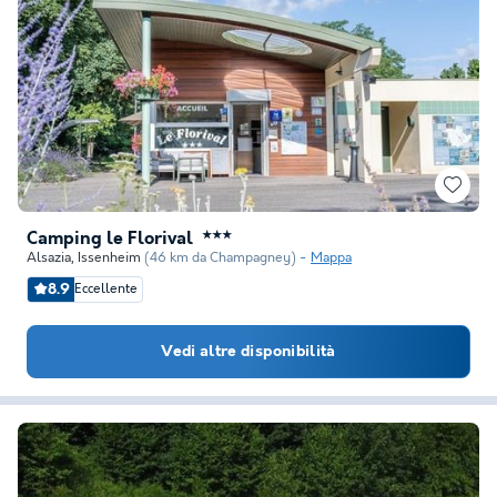
Camping le Florival
★★★
Alsazia
,
Issenheim
(46 km da Champagney)
Mappa
8.9
Eccellente
Vedi altre disponibilità