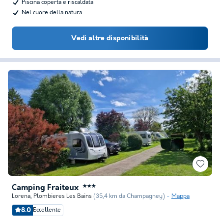
Piscina coperta e riscaldata
Nel cuore della natura
Vedi altre disponibilità
Camping Fraiteux
★★★
Lorena
,
Plombieres Les Bains
(35,4 km da Champagney)
Mappa
8.0
Eccellente