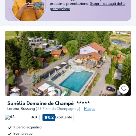
prossima prenotazione.
Scopri i dettagli della
promozione
Sunêlia Domaine de Champé
★★★★★
Lorena
,
Bussang
(23,7 km da Champagney)
Mappa
8.2
Eccellente
4.3
Il parco acquatico
Eventi estivi