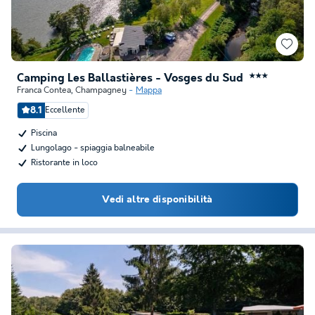
Camping Les Ballastières - Vosges du Sud
★★★
Franca Contea
,
Champagney
Mappa
8.1
Eccellente
Piscina
Lungolago - spiaggia balneabile
Ristorante in loco
Vedi altre disponibilità