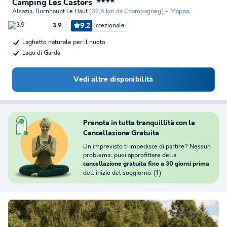
Camping Les Castors
★★★★
Alsazia
,
Burnhaupt Le Haut
(32,6 km da Champagney)
Mappa
9.2
Eccezionale
3.9
Laghetto naturale per il nuoto
Lago di Garda
Vedi altre disponibilità
Prenota in tutta tranquillità con la
Cancellazione Gratuita
Un imprevisto ti impedisce di partire? Nessun
problema: puoi approfittare della
cancellazione gratuita fino a 30 giorni prima
dell'inizio del soggiorno. (1)