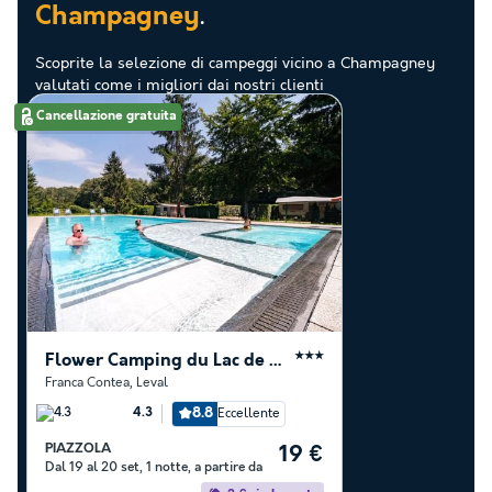
.
Champagney
Scoprite la selezione di campeggi vicino a Champagney
valutati come i migliori dai nostri clienti
Cancellazione gratuita
Flower Camping du Lac de la Seigneurie
★★★
Franca Contea
,
Leval
8.8
Eccellente
4.3
PIAZZOLA
19 €
Dal 19 al 20 set, 1 notte, a partire da