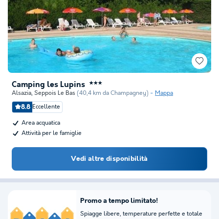
Camping les Lupins
★★★
Alsazia
,
Seppois Le Bas
(40,4 km da Champagney)
Mappa
8.8
Eccellente
Area acquatica
Attività per le famiglie
Vedi altre disponibilità
Promo a tempo limitato!
Spiagge libere, temperature perfette e totale