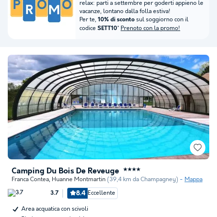
relax: parti a settembre per goderti appieno le
vacanze, lontano dalla folla estiva!
Per te,
sul soggiorno con il
10% di sconto
codice
*
Prenoto con la promo!
SETT10
Camping Du Bois De Reveuge
★★★★
Franca Contea
,
Huanne Montmartin
(39,4 km da Champagney)
Mappa
8.4
Eccellente
3.7
Area acquatica con scivoli