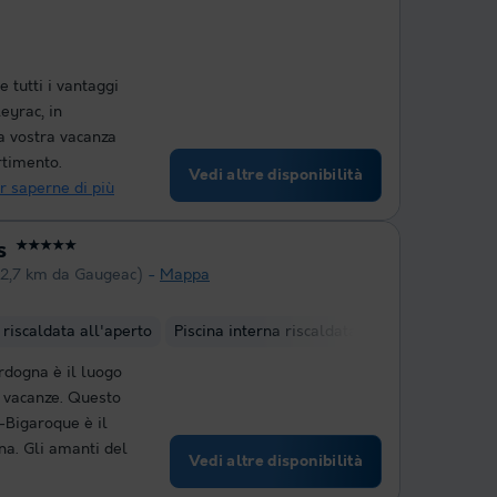
 tutti i vantaggi
eyrac, in
a vostra vacanza
rtimento.
Vedi altre disponibilità
r saperne di più
s
★★★★★
22,7 km da Gaugeac)
Mappa
 riscaldata all'aperto
Piscina interna riscaldata
Club per bambin
rdogna è il luogo
e vacanze. Questo
-Bigaroque è il
na. Gli amanti del
Vedi altre disponibilità