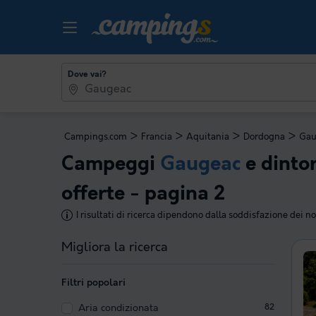
Dove vai?
>
>
>
>
Campings.com
Francia
Aquitania
Dordogna
Gau
Campeggi
Gaugeac
e dintor
offerte - pagina 2
I risultati di ricerca dipendono dalla soddisfazione dei nos
Migliora la ricerca
Filtri popolari
Aria condizionata
82