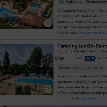
Wi-Fi gratuito
Piscina inter
Al Camping Rcn Le Moulin De La
campeggio a 5 stelle nel comune
godrete le vostre meritate vac
Per sfruttare al meglio il tempo 
cari, potrete...
Per saperne di pi
Camping Les Bö-Bain
Aquitania
,
Badefols Sur Dordo
8.4
Eccellen
3.9
Piscina riscaldata all'aperto
Quest'anno andate a Les Bö-Ba
sul fiume a Badefols-sur-Dordo
Non rimarrete delusi da questo
offre vacanze indimenticabili pe
Situato tra...
Per saperne di più