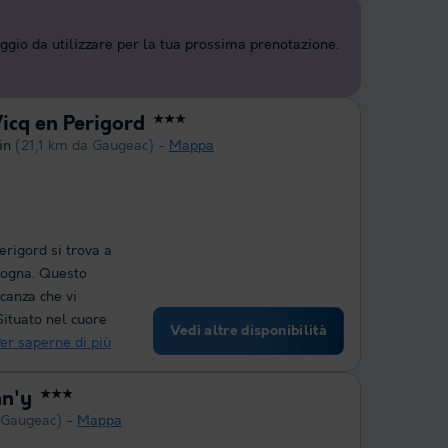
aggio da utilizzare per la tua prossima prenotazione.
icq en Perigord
★★★
in
(21,1 km da Gaugeac)
Mappa
erigord si trova a
dogna. Questo
canza che vi
ituato nel cuore
Vedi altre disponibilità
er saperne di più
an'y
★★★
 Gaugeac)
Mappa