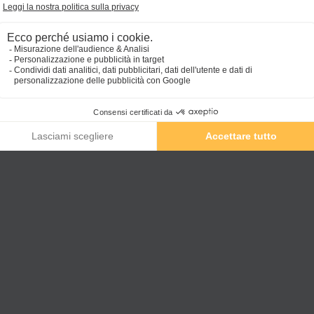
lontano dalla folla estiva!
Per te,
10% di sconto
sul soggiorno con il codice
SETT10
*
1
2