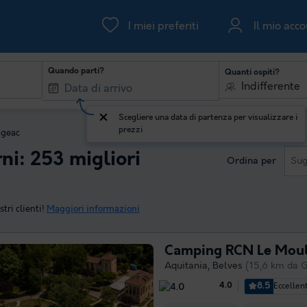
I miei preferiti
Il mio acc
Quando parti?
Quanti ospiti?
Indifferente
Scegliere una data di partenza per visualizzare i
prezzi
geac
ni: 253 migliori
Ordina per
Sug
tri clienti!
Maggiori informazioni
Camping RCN Le Mouli
Aquitania
,
Belves
(15,6 km da 
8.5
Eccellen
4.0