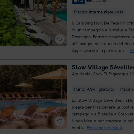
7.5
Molto buono
Piscina interna riscaldata
Il Camping Noix De Pecan'Y offre
di un campeggio a 3 stelle a Pal
Dordogna. Potrete trascorrere l
all'insegna del relax o del dive
Apprezzerete in particolare...
Pe
Slow Village Séveille
Aquitania
,
Coux Et Bigaroque
(
Punto Wi-Fi gratuito
Piscina
Lo Slow Village Séveilles in Do
ideale per trascorrere le vostr
campeggio a 5 stelle a Coux-et
luogo ideale per staccare la spi
nuoto...
Per saperne di più