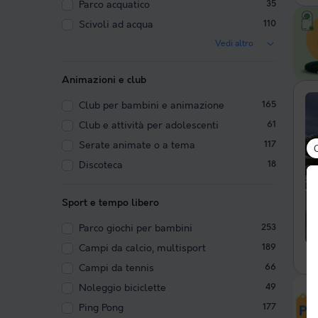
Parco acquatico
35
Scivoli ad acqua
110
Vedi altro
Animazioni e club
Club per bambini e animazione
165
Club e attività per adolescenti
61
Serate animate o a tema
117
Discoteca
18
Sport e tempo libero
Parco giochi per bambini
253
Campi da calcio, multisport
189
Campi da tennis
66
Noleggio biciclette
49
Ping Pong
177