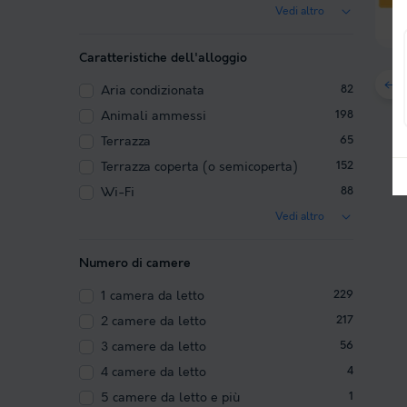
Vedi altro
Caratteristiche dell'alloggio
Aria condizionata
82
Animali ammessi
198
Terrazza
65
Terrazza coperta (o semicoperta)
152
Wi-Fi
88
Vedi altro
Numero di camere
1 camera da letto
229
2 camere da letto
217
3 camere da letto
56
4 camere da letto
4
5 camere da letto e più
1