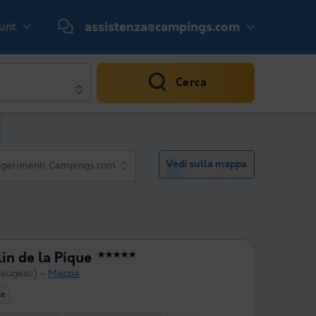
ount
assistenza@campings.com
Cerca
Vedi sulla mappa
gerimenti Campings.com
n de la Pique
★★★★★
Gaugeac)
Mappa
te