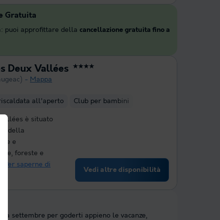
e Gratuita
: puoi approfittare della
cancellazione gratuita fino a
s Deux Vallées
★★★★
augeac)
Mappa
riscaldata all'aperto
Club per bambini
allées è situato
ne della
ale e
ine, foreste e
..
Per saperne di
Vedi altre disponibilità
ti a settembre per goderti appieno le vacanze,