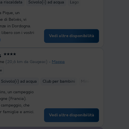
na riscaldata
Scivolo(i) ad acqua
Lago
 Pique, un
 di Belvès, vi
anze in Dordogna.
libero con i vostri
Vedi altre disponibilità
ù
s
★★★★
gne
(20,6 km da Gaugeac)
Mappa
te
Scivolo(i) ad acqua
Club per bambini
Mini-golf
ins, un campeggio
gne (Francia).
 campeggio, che
r famiglie e amici.
Vedi altre disponibilità