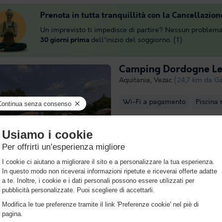
Prenota in tutta tranquillità con la Cancellazion
Un imprevisto ti impedisce di partire? Nessun problema
30 giorni prima
dell'inizio del soggiorno. (1)
Camping Dordogne Le
Aquitania
,
Vezac
(24,7 km da G
Wi-Fi a pagamento
Piscina 
Il Camping Dordogne Les Deux V
nel cuore della magnifica regio
Dordogna, in un ambiente natur
verdeggiante. Circondato da coll
fiumi, il campeggio gode di una.
più
Promo a tempo limitato!
Spiagge libere, temperature perfette e totale relax: par