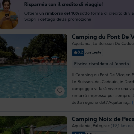
Risparmia con il credito di viaggio!
Ottieni un
rimborso del 10%
sotto forma di credito di vi
Scopri i dettagli della promozione
Camping du Pont De V
Aquitania
,
Le Buisson De Cadou
8.2
Eccellente
Piscina riscaldata all'aperto
Il Camping du Pont De Vicq en P
Le Buisson-de-Cadouin, in Dor
campeggio vi farà vivere una va
rimarrà impressa per sempre. S
della regione dell'Aquitania,...
P
Camping Noix de Pec
Aquitania
,
Paleyrac
(19,1 km da