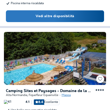
Piscina interna riscaldata
Vedi altre disponibilità
Camping Sites et Paysages - Domaine de la Catinière
★★★★
Alta Normandia
,
Fiquefleur Equainville
Mappa
8.4
Eccellente
4.1