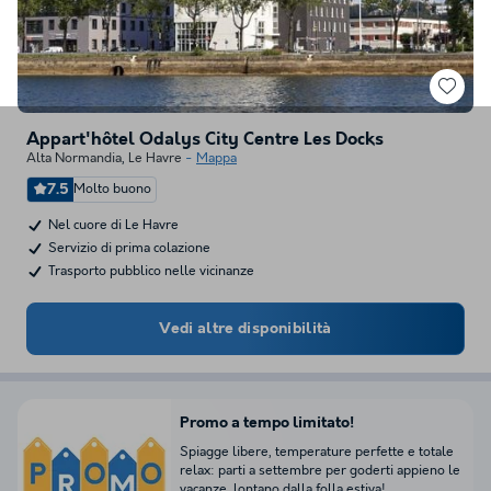
Appart'hôtel Odalys City Centre Les Docks
Alta Normandia
,
Le Havre
Mappa
7.5
Molto buono
Nel cuore di Le Havre
Servizio di prima colazione
Trasporto pubblico nelle vicinanze
Vedi altre disponibilità
Promo a tempo limitato!
Spiagge libere, temperature perfette e totale
relax: parti a settembre per goderti appieno le
vacanze, lontano dalla folla estiva!