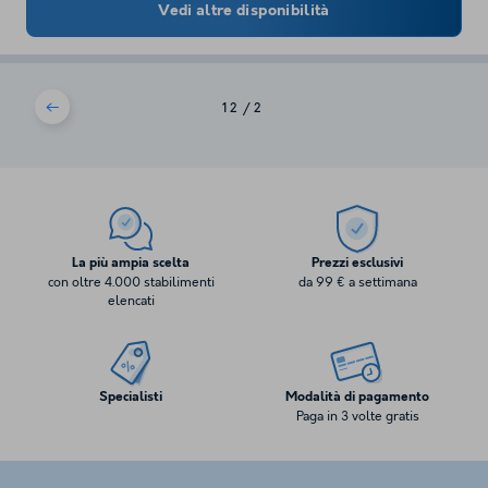
Vedi altre disponibilità
1
2
La più ampia scelta
Prezzi esclusivi
con oltre 4.000 stabilimenti
da 99 € a settimana
elencati
Specialisti
Modalità di pagamento
Paga in 3 volte gratis