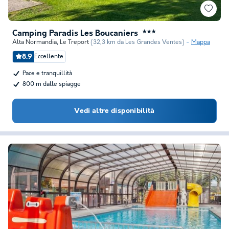
Camping Paradis Les Boucaniers
★★★
Alta Normandia
,
Le Treport
(32,3 km da Les Grandes Ventes)
Mappa
8.9
Eccellente
Pace e tranquillità
800 m dalle spiagge
Vedi altre disponibilità