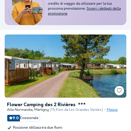
credito di viaggio da utilizzare per la tua
prossima prenotazione.
Scopri i dettagli della
promozione
Flower Camping des 2 Rivières
★★★
Alta Normandia
,
Martigny
(15,4 km da Les Grandes Ventes)
Mappa
9.0
Eccezionale
Posizione idilliaca tra due fiumi