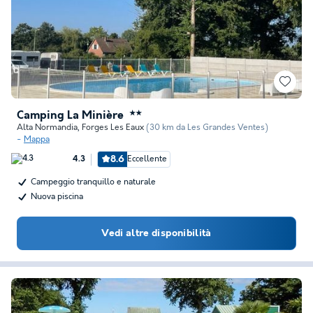
Camping La Minière
★★
Alta Normandia
,
Forges Les Eaux
(30 km da Les Grandes Ventes)
Mappa
8.6
Eccellente
4.3
Campeggio tranquillo e naturale
Nuova piscina
Vedi altre disponibilità