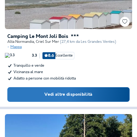
Camping Le Mont Joli Bois
★★★
Alta Normandia
,
Criel Sur Mer
(27,4 km da Les Grandes Ventes)
Mappa
8.6
Eccellente
3.3
Tranquillo e verde
Vicinanza al mare
Adatto a persone con mobilità ridotta
Vedi altre disponibilità