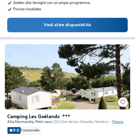
Adatto alle famiglie con un ampio programma…
Piscina riscaldata
Vedi altre disponibilità
Camping Les Goélands
★★★
Alta Normandia
,
Petit-caux
(20,3 km da Les Grandes Ventes)
Mappa
9.0
Eccezionale