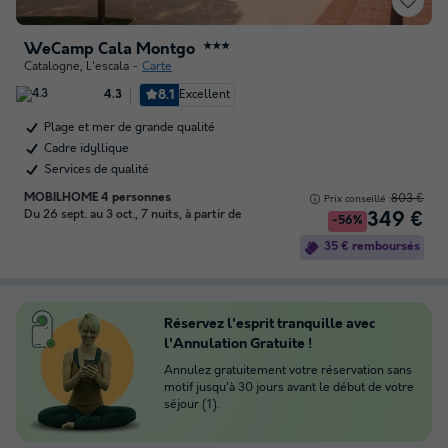
WeCamp Cala Montgo
★★★
Catalogne
,
L'escala
Carte
8.1
Excellent
4.3
Plage et mer de grande qualité
Cadre idyllique
Services de qualité
MOBILHOME 4 personnes
803 €
Prix conseillé :
Du 26 sept. au 3 oct., 7 nuits, à partir de
349 €
-56%
35 € remboursés
Réservez l'esprit tranquille avec
l'Annulation Gratuite !
Annulez gratuitement votre réservation sans
motif jusqu'à 30 jours avant le début de votre
séjour (1).