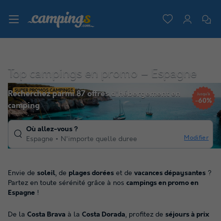
Top campings en promo – Espagne
Recherchez parmi 87 offres d'hébergement en
camping
Où allez-vous ?
Modifier
Espagne
N'importe quelle duree
Envie de
soleil
, de
plages dorées
et de
vacances dépaysantes
?
Partez en toute sérénité grâce à nos
campings en promo en
Espagne
!
De la
Costa Brava
à la
Costa Dorada
, profitez de
séjours à prix