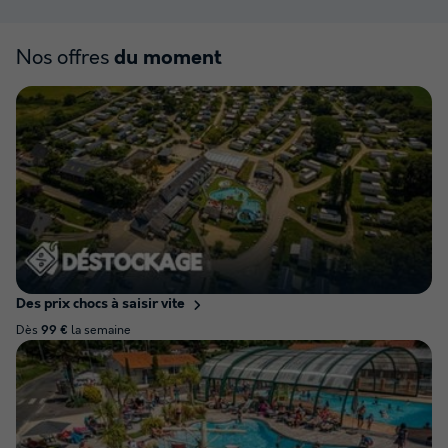
Nos offres
du moment
Des prix chocs à saisir vite
Dès
la semaine
99 €