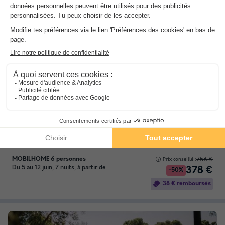
Camping International de Calonge
★★★
Catalogne
,
Calonge
Carte
8.2
Excellent
3.5
Plage à seulement 200 mètres
Les piscines extérieures
Le club enfant
MOBILHOME 6 personnes
756 €
Prix conseillé :
Du 5 au 12 juin, 7 nuits, à partir de
378 €
-50%
38 € remboursés