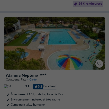
26 € remboursés
Alannia Neptuno
★★★
Catalogne
,
Pals
Carte
8.2
Excellent
3.1
À seulement 1.6 km de la plage de Pals
Environnement naturel et très calme
Camping à taille humaine