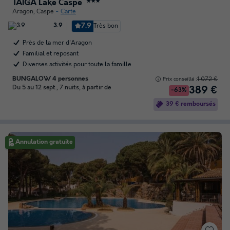
TAIGA Lake Caspe
★★★
Aragon
,
Caspe
Carte
7.9
Très bon
3.9
Près de la mer d'Aragon
Familial et reposant
Diverses activités pour toute la famille
BUNGALOW 4 personnes
1 072 €
Prix conseillé :
Du 5 au 12 sept., 7 nuits, à partir de
389 €
-63%
39 € remboursés
Annulation gratuite