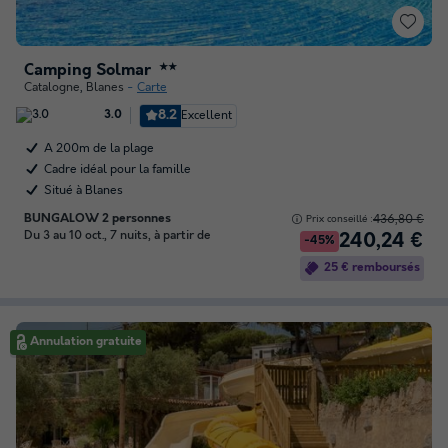
Camping Solmar
★★
Catalogne
,
Blanes
Carte
8.2
Excellent
3.0
A 200m de la plage
Cadre idéal pour la famille
Situé à Blanes
BUNGALOW 2 personnes
436,80 €
Prix conseillé :
Du 3 au 10 oct., 7 nuits, à partir de
240,24 €
-45%
25 € remboursés
Annulation gratuite