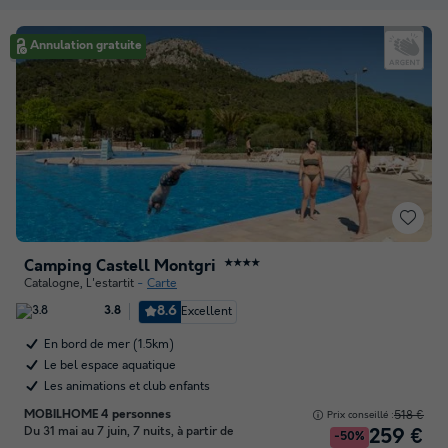
Annulation gratuite
Camping Castell Montgri
★★★★
Catalogne
,
L'estartit
Carte
8.6
Excellent
3.8
En bord de mer (1.5km)
Le bel espace aquatique
Les animations et club enfants
MOBILHOME 4 personnes
518 €
Prix conseillé :
Du 31 mai au 7 juin, 7 nuits, à partir de
259 €
-50%