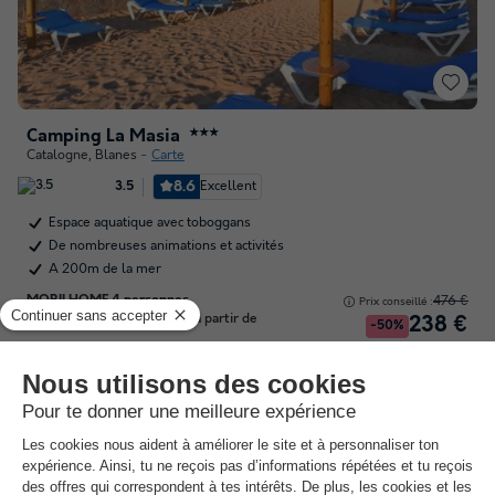
Camping La Masia
★★★
Catalogne
,
Blanes
Carte
8.6
Excellent
3.5
Espace aquatique avec toboggans
De nombreuses animations et activités
A 200m de la mer
MOBILHOME 4 personnes
476 €
Prix conseillé :
Du 24 avr. au 1 mai, 7 nuits, à partir de
238 €
-50%
24 € remboursés
Annulation gratuite