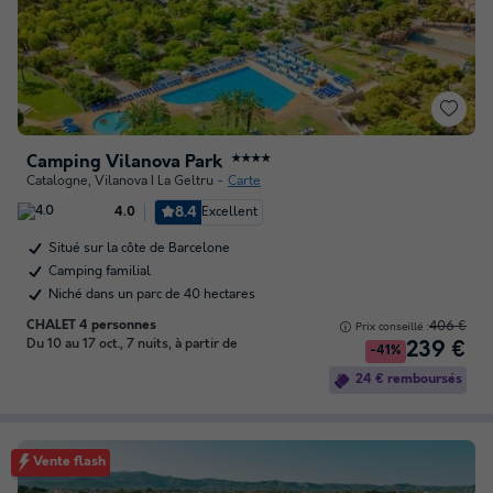
Camping Vilanova Park
★★★★
Catalogne
,
Vilanova I La Geltru
Carte
8.4
Excellent
4.0
Situé sur la côte de Barcelone
Camping familial
Niché dans un parc de 40 hectares
CHALET 4 personnes
406 €
Prix conseillé :
Du 10 au 17 oct., 7 nuits, à partir de
239 €
-41%
24 € remboursés
Vente flash