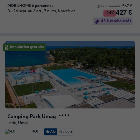
MOBILHOME 6 personnes
567 €
Prix conseillé :
Du 26 sept. au 3 oct., 7 nuits, à partir de
427 €
-24%
43 € remboursés
Annulation gratuite
Camping Park Umag
★★★★
Istrie, Umag
7.8
Très bon
4.0