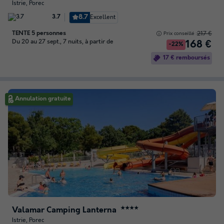
Istrie, Porec
8.7
Excellent
3.7
TENTE 5 personnes
217 €
Prix conseillé :
Du 20 au 27 sept., 7 nuits, à partir de
168 €
-22%
17 € remboursés
Annulation gratuite
Valamar Camping Lanterna
★★★★
Istrie, Porec