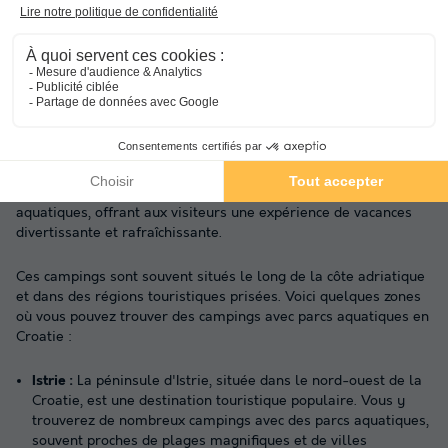
22 € remboursés
Réservez un camping avec parc
aquatique en Croatie
La Croatie propose plusieurs campings équipés de parcs
aquatiques, offrant aux visiteurs une expérience de vacances
divertissante et rafraîchissante.
Ces campings sont souvent situés le long de la côte adriatique
et dans des régions touristiques prisées. Voici quelques zones
où vous pouvez trouver des campings avec parcs aquatiques en
Croatie :
Istrie :
La péninsule d'Istrie, située dans le nord-ouest de la
Croatie, est une destination touristique populaire. Vous y
trouverez de nombreux campings avec des parcs aquatiques,
souvent proches de plages magnifiques et de villes