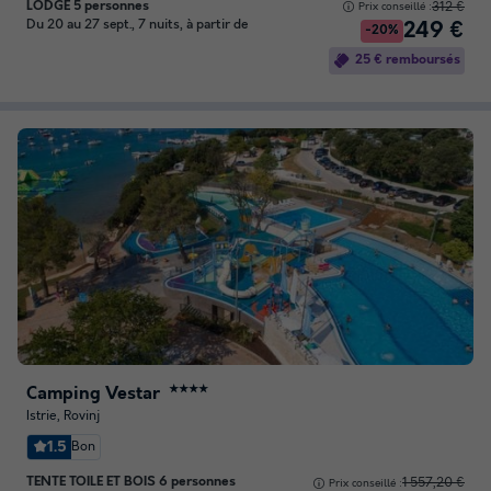
LODGE 5 personnes
312 €
Prix conseillé :
Du 20 au 27 sept., 7 nuits, à partir de
249 €
-20%
25 € remboursés
Camping Vestar
★★★★
Istrie, Rovinj
1.5
Bon
TENTE TOILE ET BOIS 6 personnes
1 557,20 €
Prix conseillé :