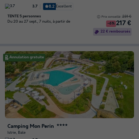
8.2
Excellent
3.7
TENTE 5 personnes
231 €
Prix conseillé :
Du 20 au 27 sept., 7 nuits, à partir de
217 €
-6%
22 € remboursés
Annulation gratuite
Camping Mon Perin
★★★★
Istrie, Bale