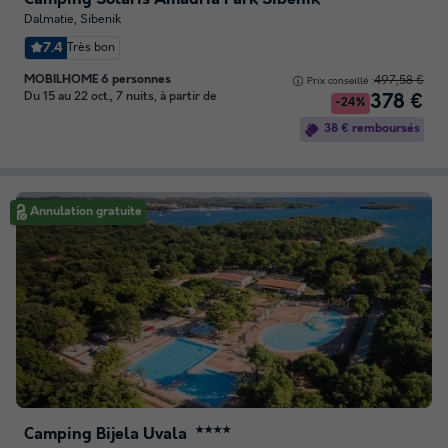
Dalmatie, Sibenik
7.4
Très bon
MOBILHOME 6 personnes
497,58 €
Prix conseillé :
Du 15 au 22 oct., 7 nuits, à partir de
378 €
-24%
38 € remboursés
Annulation gratuite
Camping Bijela Uvala
★★★★