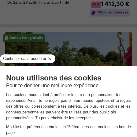
Du 22 au 29 août, 7 nuits, à partir de
1 412,30 €
-9%
142 € remboursés
Annulation gratuite
Camping Bi Village
★★★★
Istrie, Pula
10.0
Sublime
3.6
TENTE TOILE ET BOIS 5 personnes
217 €
Du 20 au 27 sept., 7 nuits, à partir de