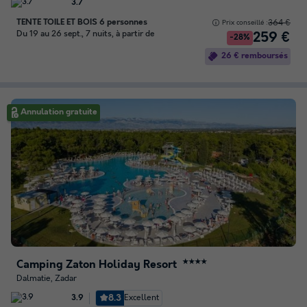
3.7
TENTE TOILE ET BOIS 6 personnes
364 €
Prix conseillé :
Du 19 au 26 sept., 7 nuits, à partir de
259 €
-28%
26 € remboursés
Annulation gratuite
Camping Zaton Holiday Resort
★★★★
Dalmatie, Zadar
8.3
Excellent
3.9