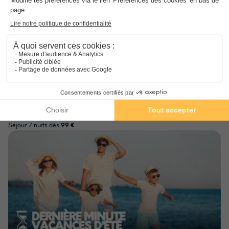
Nouveau
Des remises de folie à saisir vite
Séjour 7 nuits dès
99 €