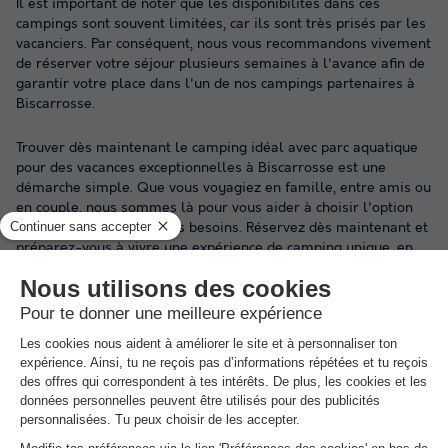
Il est important de noter que les disponibilités dans ces
campings sont souvent limitées, car ils sont très prisés par les
vacanciers. Par conséquent, nous vous recommandons vivement
de réserver votre séjour plusieurs semaines à l'avance afin de
garantir votre place dans l'un de nos campings partenaires à
Biscarrosse.
Trouver dès maintenant le camping idéal avec parc aquatique
pour des vacances exceptionnelles à Biscarrosse est une
démarche simple. Que vous voyagiez en famille, entre amis ou
en couple, nous sommes là pour vous aider à choisir l'option
qui répond le mieux à vos besoins. Réservez dès maintenant et
préparez-vous à vivre une expérience de camping unique, en
profitant des joies de l'eau tout en découvrant la beauté de la
région de Biscarrosse. Profitez de cette occasion pour créer des
souvenirs durables et savourer chaque instant de vos vacances
bien méritées.
Nos offres
du moment