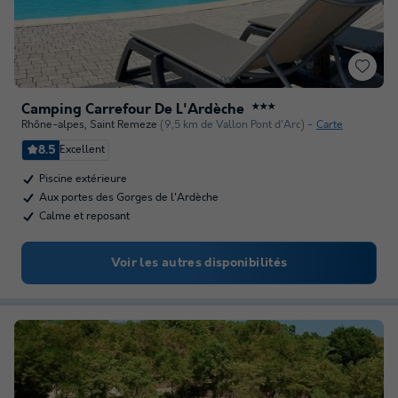
Camping Carrefour De L'Ardèche
★★★
Rhône-alpes
,
Saint Remeze
(9,5 km de Vallon Pont d'Arc)
Carte
8.5
Excellent
Piscine extérieure
Aux portes des Gorges de l'Ardèche
Calme et reposant
Voir les autres disponibilités