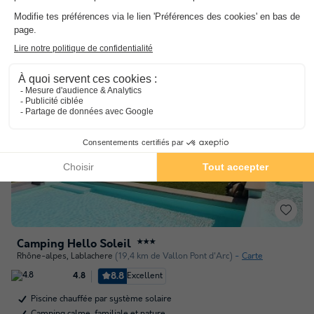
Voir les autres disponibilités
Camping Hello Soleil
★★★
Rhône-alpes
,
Lablachere
(19,4 km de Vallon Pont d'Arc)
Carte
8.8
Excellent
4.8
Piscine chauffée par système solaire
Camping calme, familiale et nature