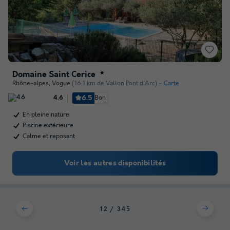
Domaine Saint Cerice
★
Rhône-alpes
,
Vogue
(16,1 km de Vallon Pont d'Arc)
Carte
6.5
Bon
4.6
En pleine nature
Piscine extérieure
Calme et reposant
Voir les autres disponibilités
1
2
3
4
5