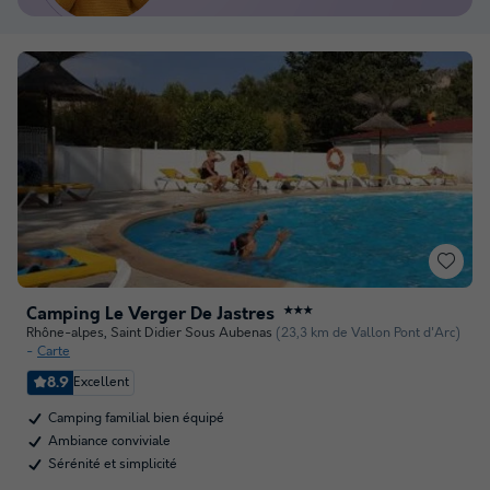
Camping Le Verger De Jastres
★★★
Rhône-alpes
,
Saint Didier Sous Aubenas
(23,3 km de Vallon Pont d'Arc)
Carte
8.9
Excellent
Camping familial bien équipé
Ambiance conviviale
Sérénité et simplicité