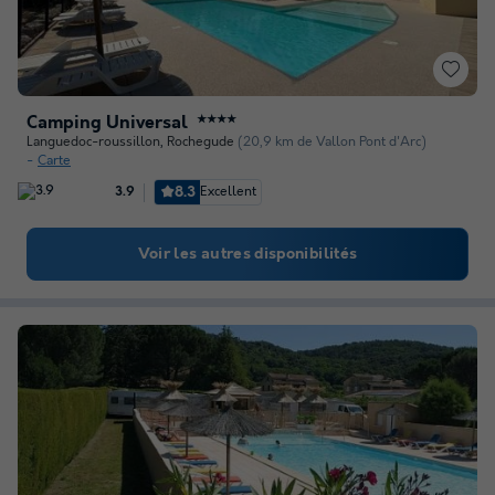
Camping Universal
★★★★
Languedoc-roussillon
,
Rochegude
(20,9 km de Vallon Pont d'Arc)
Carte
8.3
Excellent
3.9
Voir les autres disponibilités