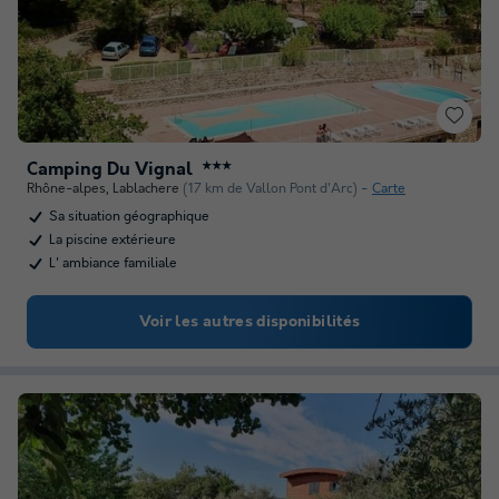
Camping Du Vignal
★★★
Rhône-alpes
,
Lablachere
(17 km de Vallon Pont d'Arc)
Carte
Sa situation géographique
La piscine extérieure
L' ambiance familiale
Voir les autres disponibilités