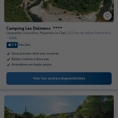
Camping Les Dolmens
★★★★
Languedoc-roussillon
,
Mejannes Le Clap
(22,2 km de Vallon Pont d'Arc)
Carte
7.9
Très bon
Deux piscines dont une couverte
Belles rivières à deux pas
Animations en haute saison
Voir les autres disponibilités