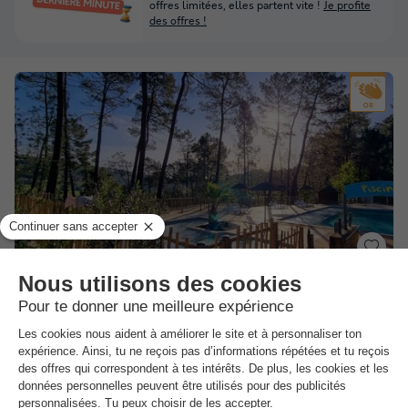
offres limitées, elles partent vite !
Je profite
des offres !
Camping Paradis - Bois Simonet
★★★★
Rhône-alpes
,
Joyeuse
(17 km de Vallon Pont d'Arc)
Carte
8.9
Excellent
4.6
Rivière aux eaux cristallines ( La Beaume)…
Deux piscines chauffées
Camping très animé, mais calme la nuit.