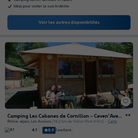
Idéal pour visiter le sud Ardéche
Voir les autres disponibilités
Camping Les Cabanes de Cornillon - Ceven'Aventure
★★
Rhône-alpes
,
Les Assions
(18,2 km de Vallon Pont d'Arc)
Carte
8.9
Excellent
4.1