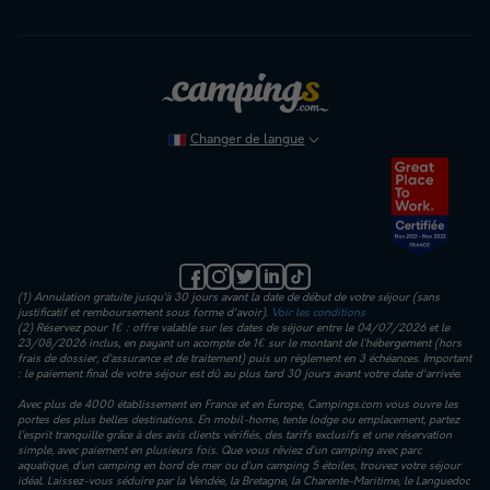
Changer de langue
(1) Annulation gratuite jusqu’à 30 jours avant la date de début de votre séjour (sans
justificatif et remboursement sous forme d'avoir).
Voir les conditions
(2) Réservez pour 1€ : offre valable sur les dates de séjour entre le 04/07/2026 et le
23/08/2026 inclus, en payant un acompte de 1€ sur le montant de l’hébergement (hors
frais de dossier, d’assurance et de traitement) puis un règlement en 3 échéances. Important
: le paiement final de votre séjour est dû au plus tard 30 jours avant votre date d'arrivée.
Avec plus de 4000 établissement en France et en Europe, Campings.com vous ouvre les
portes des plus belles destinations. En mobil-home, tente lodge ou emplacement, partez
l’esprit tranquille grâce à des avis clients vérifiés, des tarifs exclusifs et une réservation
simple, avec paiement en plusieurs fois. Que vous rêviez d’un camping avec parc
aquatique, d’un camping en bord de mer ou d’un camping 5 étoiles, trouvez votre séjour
idéal. Laissez-vous séduire par la Vendée, la Bretagne, la Charente-Maritime, le Languedoc