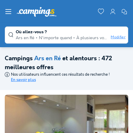
Où allez-vous ?
Modifier
Ars en Ré
N'importe quand
À plusieurs voyageurs
N'im
Campings
Ars en Ré
et alentours : 472
meilleures offres
Nos utilisateurs influencent ces résultats de recherche !
En savoir plus