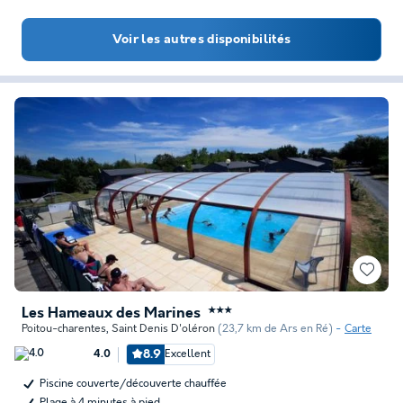
Voir les autres disponibilités
Les Hameaux des Marines
★★★
Poitou-charentes
,
Saint Denis D'oléron
(23,7 km de Ars en Ré)
Carte
8.9
Excellent
4.0
Piscine couverte/découverte chauffée
Plage à 4 minutes à pied