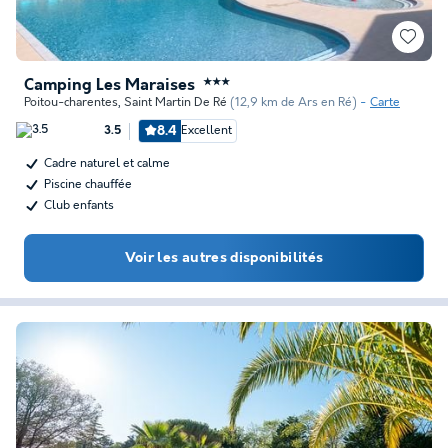
Camping Les Maraises
★★★
Poitou-charentes
,
Saint Martin De Ré
(12,9 km de Ars en Ré)
Carte
8.4
Excellent
3.5
Cadre naturel et calme
Piscine chauffée
Club enfants
Voir les autres disponibilités