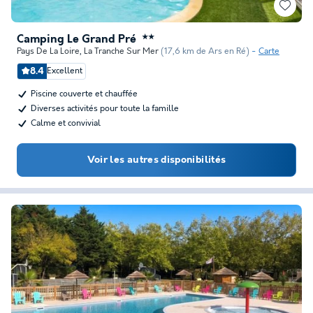
Camping Le Grand Pré
★★
Pays De La Loire
,
La Tranche Sur Mer
(17,6 km de Ars en Ré)
Carte
8.4
Excellent
Piscine couverte et chauffée
Diverses activités pour toute la famille
Calme et convivial
Voir les autres disponibilités