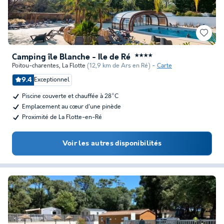
Camping île Blanche - Ile de Ré
★★★★
Poitou-charentes
,
La Flotte
(12,9 km de Ars en Ré)
Carte
9.4
Exceptionnel
Piscine couverte et chauffée à 28°C
Emplacement au cœur d'une pinède
Proximité de La Flotte-en-Ré
Voir les autres disponibilités