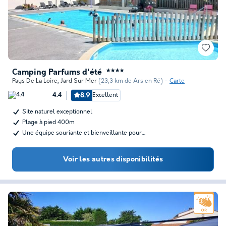
Camping Parfums d'été
★★★★
Pays De La Loire
,
Jard Sur Mer
(23,3 km de Ars en Ré)
Carte
8.9
Excellent
4.4
Site naturel exceptionnel
Plage à pied 400m
Une équipe souriante et bienveillante pour…
Voir les autres disponibilités