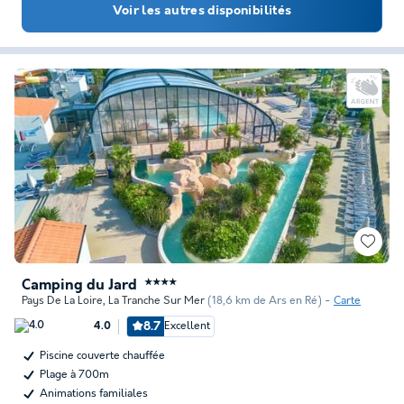
Voir les autres disponibilités
Camping du Jard
★★★★
Pays De La Loire
,
La Tranche Sur Mer
(18,6 km de Ars en Ré)
Carte
8.7
Excellent
4.0
Piscine couverte chauffée
Plage à 700m
Animations familiales