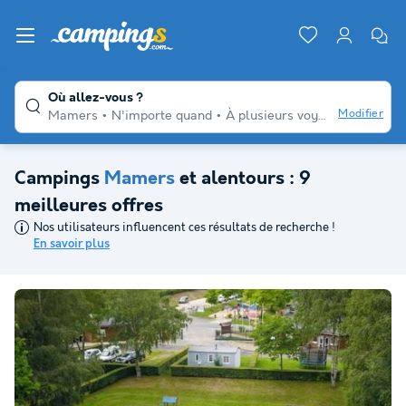
Où allez-vous ?
Modifier
Mamers
N'importe quand
À plusieurs voyageurs
N'imp
Campings
Mamers
et alentours : 9
meilleures offres
Nos utilisateurs influencent ces résultats de recherche !
En savoir plus