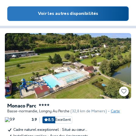
Voir les autres disponibilités
Monaco Parc
★★★★
Basse-normandie
,
Longny Au Perche
(32,8 km de Mamers)
Carte
8.5
Excellent
3.9
Cadre naturel exceptionnel : Situé au cœur…