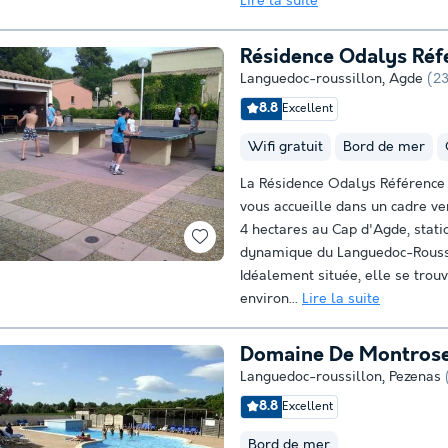
Lire la suite
Résidence Odalys Réf
Languedoc-roussillon
,
Agde
(2
8.8
Excellent
Wifi gratuit
Bord de mer
La Résidence Odalys Référence
vous accueille dans un cadre v
4 hectares au Cap d'Agde, stati
dynamique du Languedoc-Rouss
Idéalement située, elle se trou
environ...
Lire la suite
Domaine De Montros
Languedoc-roussillon
,
Pezenas
8.8
Excellent
Bord de mer