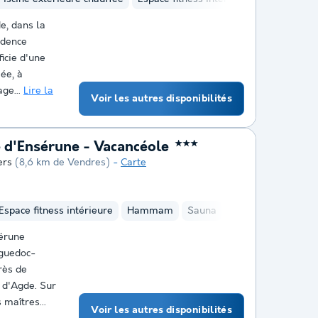
e, dans la
idence
icie d'une
ée, à
ge...
Lire la
Voir les autres disponibilités
 d'Ensérune - Vacancéole
★★★
ers
(8,6 km de Vendres)
Carte
Espace fitness intérieure
Hammam
Sauna
érune
nguedoc-
rès de
 d'Agde. Sur
 maîtres...
Voir les autres disponibilités