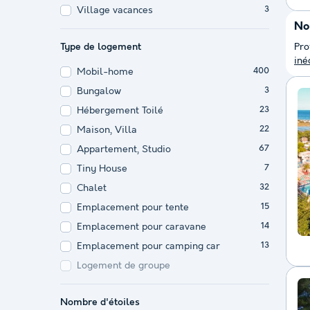
Village vacances
3
No
Type de logement
Pro
inéd
Mobil-home
400
Bungalow
3
Hébergement Toilé
23
Maison, Villa
22
Appartement, Studio
67
Tiny House
7
Chalet
32
Emplacement pour tente
15
Emplacement pour caravane
14
Emplacement pour camping car
13
Logement de groupe
Nombre d'étoiles