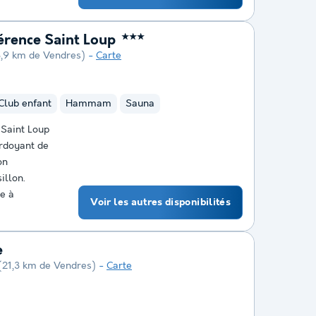
érence Saint Loup
★★★
3,9 km de Vendres)
Carte
Club enfant
Hammam
Sauna
 Saint Loup
erdoyant de
on
illon.
ve à
Voir les autres disponibilités
e
(21,3 km de Vendres)
Carte