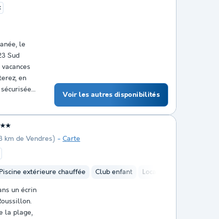
t
anée, le
23 Sud
s vacances
terez, en
sécurisée...
Voir les autres disponibilités
★★
,3 km de Vendres)
Carte
Piscine extérieure chauffée
Club enfant
Location de vélos
Air
ns un écrin
oussillon.
 la plage,