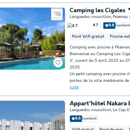
Camping les Cigales
Languedoc-roussillon
,
Pezenas
8.8
Excellen
4.7
Point Wifi gratuit
Piscine ex
Camping avec piscine à Pézenas
Bienvenue au Camping Les Ciga
3*, ouvert du 5 avril 2025 au 
2025.
Un petit camping avec piscine c
portes de la ville médiévale de.
suite
Appart'hôtel Nakara 
Languedoc-roussillon
,
Le Cap D
8.8
Excellent
Wifi gratuit
Bord de mer