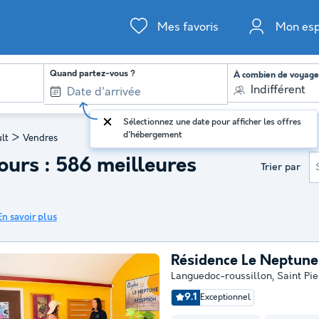
Mes favoris
Mon es
Quand partez-vous ?
À combien de voyage
Indifférent
Sélectionnez une date pour afficher les offres
d'hébergement
>
lt
Vendres
ours : 586 meilleures
Trier par
En savoir plus
Résidence Le Neptune
Languedoc-roussillon
,
Saint Pi
9.1
Exceptionnel