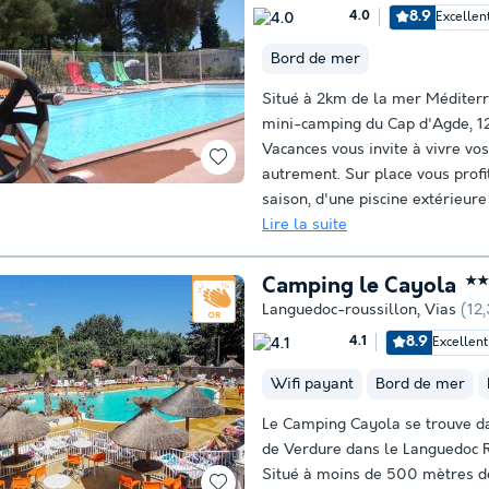
8.9
Excellen
4.0
Bord de mer
Situé à 2km de la mer Méditerr
mini-camping du Cap d'Agde, 1
Vacances vous invite à vivre vo
autrement. Sur place vous profi
saison, d'une piscine extérieure 
Lire la suite
Camping le Cayola
★★
Languedoc-roussillon
,
Vias
(12
8.9
Excellent
4.1
Wifi payant
Bord de mer
Le Camping Cayola se trouve da
de Verdure dans le Languedoc R
Situé à moins de 500 mètres de