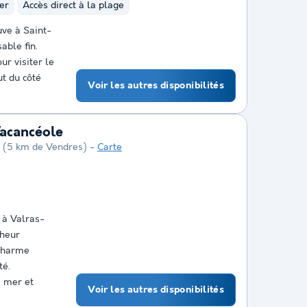
er
Accès direct à la plage
uve à Saint-
able fin.
ur visiter le
ut du côté
Voir les autres disponibilités
Vacancéole
(5 km de Vendres)
Carte
 à Valras-
cheur
 charme
té.
a mer et
Voir les autres disponibilités