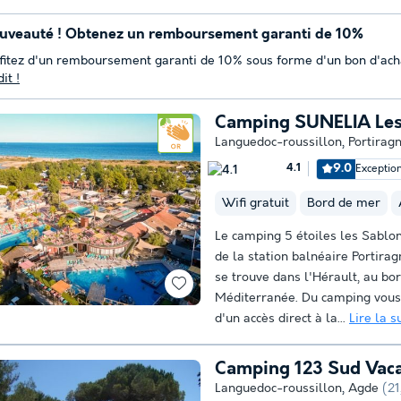
uveauté ! Obtenez un remboursement garanti de 10%
fitez d'un remboursement garanti de 10% sous forme d'un bon d'ach
it !
Camping SUNELIA Les
Languedoc-roussillon
,
Portirag
9.0
Exceptio
4.1
Wifi gratuit
Bord de mer
Le camping 5 étoiles les Sablon
de la station balnéaire Portirag
se trouve dans l'Hérault, au bo
Méditerranée. Du camping vous 
d'un accès direct à la...
Lire la s
Camping 123 Sud Vac
Languedoc-roussillon
,
Agde
(21