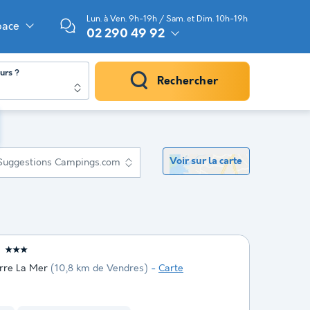
Lun. à Ven. 9h-19h / Sam. et Dim. 10h-19h
pace
02 290 49 92
urs ?
Rechercher
Voir sur la carte
Suggestions Campings.com
★★★
erre La Mer
(10,8 km de Vendres)
Carte