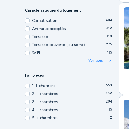
Caractéristiques du logement
Climatisation
404
Animaux acceptés
419
Terrasse
110
Terrasse couverte (ou semi)
275
WIFI
415
Voir plus
Par pièces
1 + chambre
553
2 + chambres
489
3 + chambres
204
4 + chambres
15
5 + chambres
2