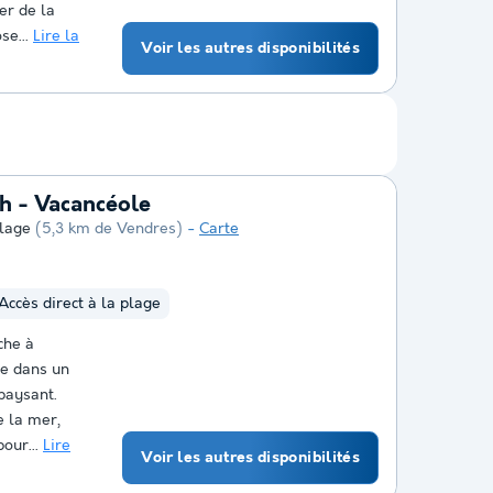
er de la
se...
Lire la
Voir les autres disponibilités
h - Vacancéole
lage
(5,3 km de Vendres)
Carte
Accès direct à la plage
che à
le dans un
paysant.
e la mer,
pour...
Lire
Voir les autres disponibilités