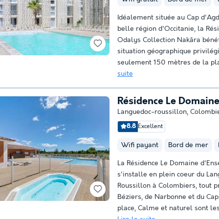
Idéalement située au Cap d'Agd
belle région d'Occitanie, la Rés
Odalys Collection Nakâra bénéf
situation géographique privilégi
seulement 150 mètres de la pla
suite
Résidence Le Domaine
Languedoc-roussillon
,
Colombi
8.8
Excellent
Wifi payant
Bord de mer
La Résidence Le Domaine d'Ens
s'installe en plein coeur du La
Roussillon à Colombiers, tout p
Béziers, de Narbonne et du Cap
place, Calme et naturel sont les