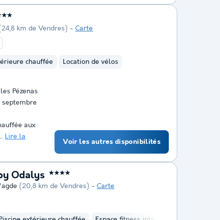
★★★
(24,8 km de Vendres)
Carte
t
térieure chauffée
Location de vélos
les Pézenas
27 septembre
hauffée aux
..
Lire la
Voir les autres disponibilités
by Odalys
★★★★
'agde
(20,8 km de Vendres)
Carte
Piscine extérieure chauffée
Espace fitness intérieure
Hammam