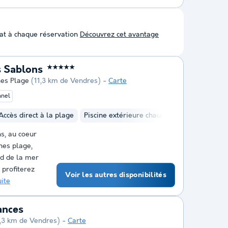
at à chaque réservation
Découvrez cet avantage
 Sablons
★★★★★
nes Plage
(11,3 km de Vendres)
Carte
nnel
Accès direct à la plage
Piscine extérieure chauffée
Piscine intér
s, au coeur
nes plage,
rd de la mer
profiterez
Voir les autres disponibilités
uite
ances
,3 km de Vendres)
Carte