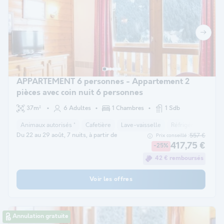
APPARTEMENT 6 personnes - Appartement 2
pièces avec coin nuit 6 personnes
37m²
6 Adultes
1 Chambres
1 Sdb
Animaux autorisés *
Cafetière
Lave-vaisselle
Réfrigérateur
M
Du 22 au 29 août, 7 nuits, à partir de
557 €
Prix conseillé :
417,75 €
-25%
42 € remboursés
Voir les offres
Annulation gratuite