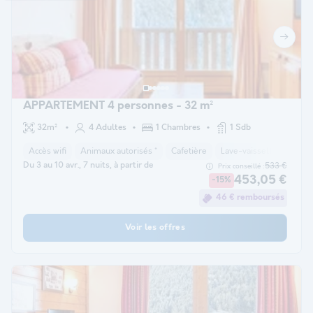
APPARTEMENT 4 personnes - 32 m²
32m²
4 Adultes
1 Chambres
1 Sdb
Accès wifi
Animaux autorisés *
Cafetière
Lave-vaisselle
Réfri
Du 3 au 10 avr., 7 nuits, à partir de
533 €
Prix conseillé :
453,05 €
-15%
46 € remboursés
Voir les offres