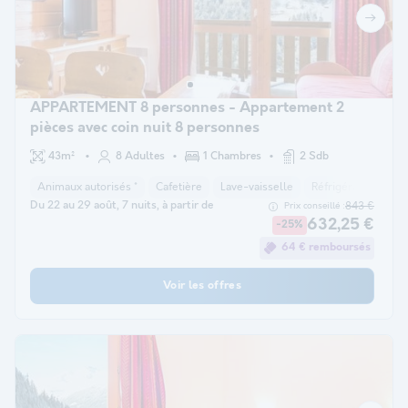
APPARTEMENT 8 personnes - Appartement 2
pièces avec coin nuit 8 personnes
43m²
8 Adultes
1 Chambres
2 Sdb
Animaux autorisés *
Cafetière
Lave-vaisselle
Réfrigérateur
M
Du 22 au 29 août, 7 nuits, à partir de
843 €
Prix conseillé :
632,25 €
-25%
64 € remboursés
Voir les offres