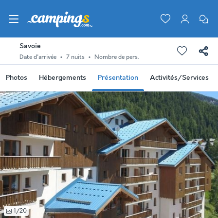
Savoie
Date d'arrivée
7 nuits
Nombre de pers.
Photos
Hébergements
Présentation
Activités/Services
1/20