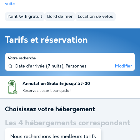
suite
Point Wifi gratuit
Bord de mer
Location de vélos
Tarifs et réservation
Votre recherche
Date d'arrivée
(
7 nuits
),
Personnes
Modifier
Annulation Gratuite jusqu'à J-30
Réservez l'esprit tranquille !
Choisissez votre hébergement
Les
4
hébergements correspondant
à votre sélection
Nous recherchons les meilleurs tarifs