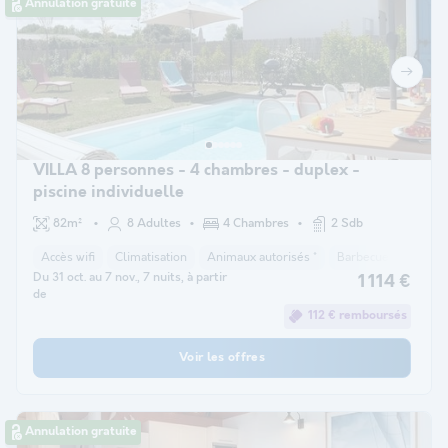
Annulation gratuite
VILLA 8 personnes - 4 chambres - duplex -
piscine individuelle
82m²
8 Adultes
4 Chambres
2 Sdb
Accès wifi
Climatisation
Animaux autorisés *
Barbecue
Cafeti
Du 31 oct. au 7 nov., 7 nuits, à partir
1 114 €
de
112 € remboursés
Voir les offres
Annulation gratuite