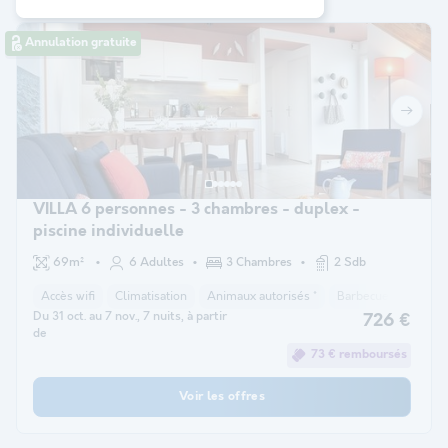
Annulation gratuite
VILLA 6 personnes - 3 chambres - duplex -
piscine individuelle
69m²
6 Adultes
3 Chambres
2 Sdb
Accès wifi
Climatisation
Animaux autorisés *
Barbecue
Cafeti
Du 31 oct. au 7 nov., 7 nuits, à partir
726 €
de
73 € remboursés
Voir les offres