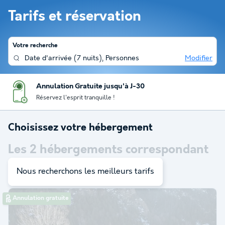
Tarifs et réservation
Votre recherche
Date d'arrivée
(
7 nuits
),
Personnes
Modifier
Annulation Gratuite jusqu'à J-30
Réservez l'esprit tranquille !
Choisissez votre hébergement
Les
2
hébergements correspondant
à votre sélection
Nous recherchons les meilleurs tarifs
Annulation gratuite