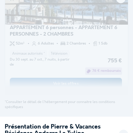
APPARTEMENT 6 personnes - APPARTEMENT 6
PERSONNES - 2 CHAMBRES
52m²
6 Adultes
2 Chambres
1 Sdb
Animaux autorisés *
Télévision
Du 30 sept. au 7 oct., 7 nuits, à partir
755 €
de
76 € remboursés
Voir les offres
*Consulter le détail de l'hébergement pour connaitre les conditions
spécifiques
Présentation de Pierre & Vacances