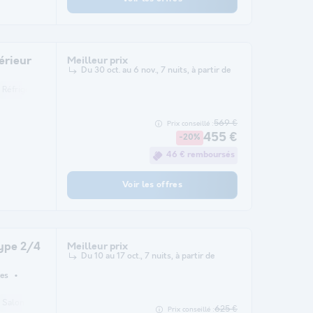
érieur
Meilleur prix
Du 30 oct. au 6 nov., 7 nuits, à partir de
Réfrigérateur
Salon de jardin
Chauffage
Micro-ondes
Télévision
569 €
Prix conseillé :
455 €
-20%
46 € remboursés
Voir les offres
ype 2/4
Meilleur prix
Du 10 au 17 oct., 7 nuits, à partir de
es
Salon de jardin
Chauffage
Micro-ondes
Télévision
625 €
Prix conseillé :