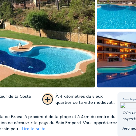
cœur de la Costa
À 4 kilomètres du vieux
Avis Trip
quartier de la ville médiévale
+ 93
de Pals
Très b
ta de Brava, à proximité de la plage et à 4km du centre du
superb
photos
asion de découvrir le pays du Baix Empord. Vous apprécierez
Jerome,
ssin pou...
Lire la suite