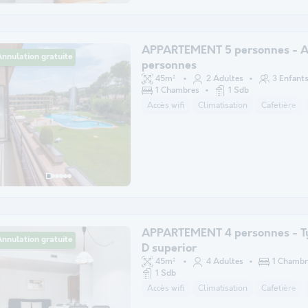
APPARTEMENT 5 personnes - A
nnulation gratuite
personnes
45m²
2 Adultes
3 Enfant
1 Chambres
1 Sdb
Accès wifi
Climatisation
Cafetière
APPARTEMENT 4 personnes - T
nnulation gratuite
D superior
45m²
4 Adultes
1 Chambr
1 Sdb
Accès wifi
Climatisation
Cafetière