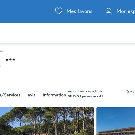
Mes favoris
Mon es
als
★★★
l
séjour 7 nuits à partir de
Prix
és/Services
avis
Information
STUDIO 2 personnes - A1