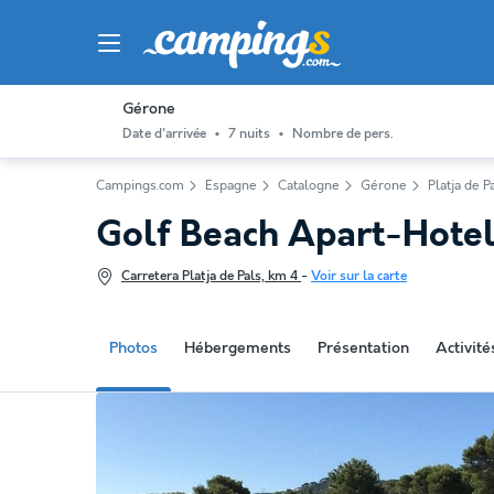
Gérone
Date d'arrivée
7 nuits
Nombre de pers.
Campings.com
Espagne
Catalogne
Gérone
Platja de P
Golf Beach Apart-Hote
Carretera Platja de Pals, km 4
-
Voir sur la carte
Photos
Hébergements
Présentation
Activit