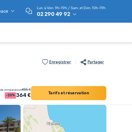
Lun. à Ven. 9h-19h / Sam. et Dim. 10h-19h
pace
02 290 49 92
Enregistrer
Partager
455 €
 de comparaison
Tarifs et réservation
364 €
-20%