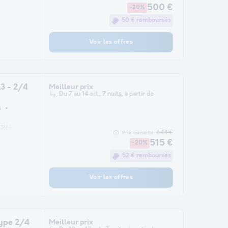
500 €
-20%
50 € remboursés
Voir les offres
3 - 2/4
Meilleur prix
Du 7 au 14 oct., 7 nuits, à partir de
s
Réfrigérateur
Salon de jardin
Chauffage
Micro-ondes
Télévision
644 €
Prix conseillé :
515 €
-20%
52 € remboursés
Voir les offres
ype 2/4
Meilleur prix