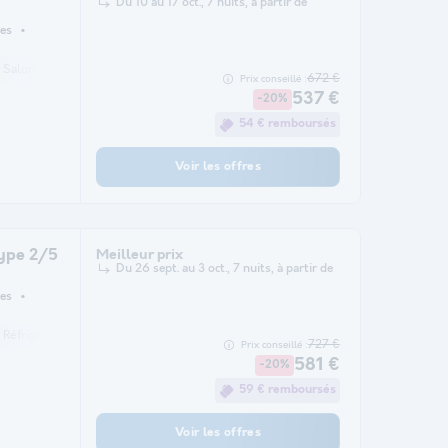
Du 10 au 17 oct., 7 nuits, à partir de
es
Salon de jardin
Chauffage
Micro-ondes
Télévision
672 €
Prix conseillé :
537 €
-20%
54 € remboursés
Voir les offres
ype 2/5
Meilleur prix
Du 26 sept. au 3 oct., 7 nuits, à partir de
es
Réfrigérateur
Salon de jardin
Chauffage
Micro-ondes
Télévision
727 €
Prix conseillé :
581 €
-20%
59 € remboursés
Voir les offres