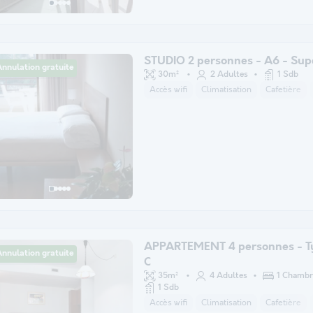
STUDIO 2 personnes - A6 - Sup
nnulation gratuite
30m²
2 Adultes
1 Sdb
Accès wifi
Climatisation
Cafetière
APPARTEMENT 4 personnes - T
nnulation gratuite
C
35m²
4 Adultes
1 Chambr
1 Sdb
Accès wifi
Climatisation
Cafetière