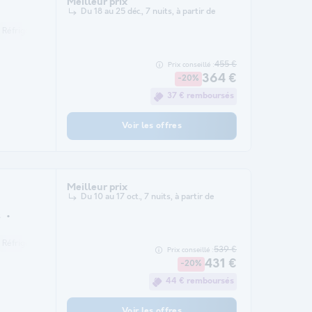
Meilleur prix
Du 18 au 25 déc., 7 nuits, à partir de
Réfrigérateur
Salon de jardin
Chauffage
Micro-ondes
Télévision
455 €
Prix conseillé :
364 €
-20%
37 € remboursés
Voir les offres
Meilleur prix
Du 10 au 17 oct., 7 nuits, à partir de
s
Réfrigérateur
Salon de jardin
Chauffage
Micro-ondes
Télévision
539 €
Prix conseillé :
431 €
-20%
44 € remboursés
Voir les offres