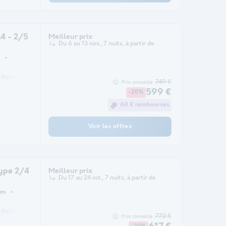
4 - 2/5
Meilleur prix
Du 6 au 13 nov., 7 nuits, à partir de
s
Réfrigérateur
Salon de jardin
Chauffage
Micro-ondes
Télévision
749 €
Prix conseillé :
599 €
-20%
60 € remboursés
Voir les offres
ype 2/4
Meilleur prix
Du 17 au 24 oct., 7 nuits, à partir de
es
Réfrigérateur
Salon de jardin
Chauffage
Micro-ondes
Télévision
772 €
Prix conseillé :