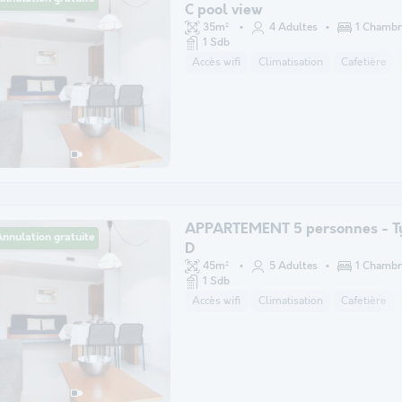
C pool view
35m²
4 Adultes
1 Chambr
1 Sdb
Accès wifi
Climatisation
Cafetière
APPARTEMENT 5 personnes - T
nnulation gratuite
D
45m²
5 Adultes
1 Chambr
1 Sdb
Accès wifi
Climatisation
Cafetière