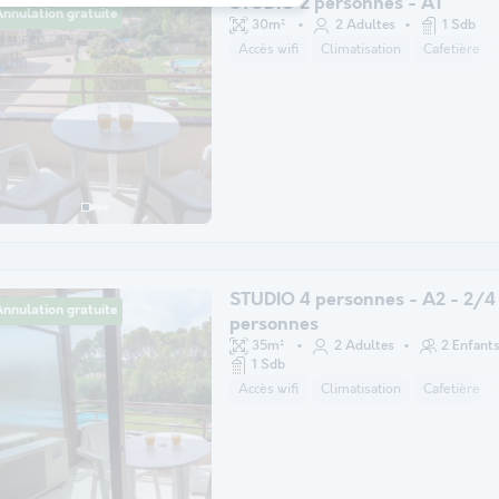
STUDIO 2 personnes - A1
nnulation gratuite
30m²
2 Adultes
1 Sdb
Accès wifi
Climatisation
Cafetière
STUDIO 4 personnes - A2 - 2/4
nnulation gratuite
personnes
35m²
2 Adultes
2 Enfant
1 Sdb
Accès wifi
Climatisation
Cafetière