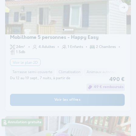
Mobilhome 5 personnes - Happy Easy
24m²
4 Adultes
1 Enfants
2 Chambres
1 Sdb
Voir le plan 2D
Terrasse semi-couverte
Climatisation
Animaux autorisés *
Barbe
Du 12 au 19 sept., 7 nuits, à partir de
490 €
49 € remboursés
Voir les offres
Annulation gratuite