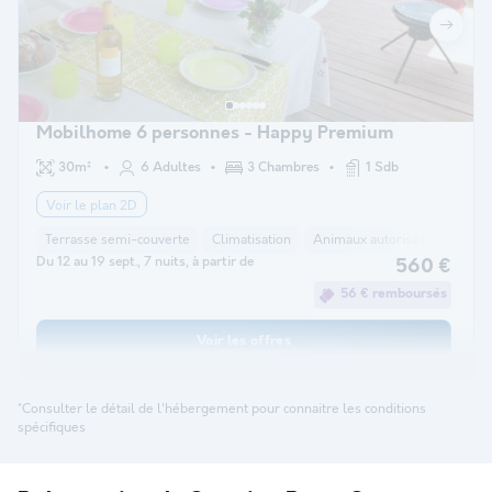
Mobilhome 6 personnes - Happy Premium
30m²
6 Adultes
3 Chambres
1 Sdb
Voir le plan 2D
Terrasse semi-couverte
Climatisation
Animaux autorisés *
Cafet
Du 12 au 19 sept., 7 nuits, à partir de
560 €
56 € remboursés
Voir les offres
*Consulter le détail de l'hébergement pour connaitre les conditions
spécifiques