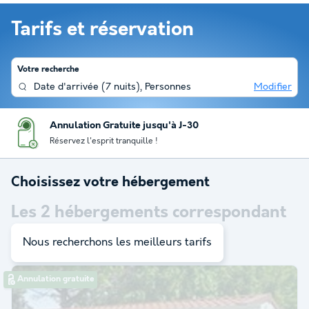
Tarifs et réservation
Votre recherche
Date d'arrivée
(
7 nuits
),
Personnes
Modifier
Annulation Gratuite jusqu'à J-30
Réservez l'esprit tranquille !
Choisissez votre hébergement
Les
2
hébergements correspondant
à votre sélection
Nous recherchons les meilleurs tarifs
Annulation gratuite