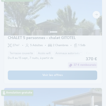
CHALET 5 personnes - chalet GITOTEL
27m²
5 Adultes
2 Chambres
1 Sdb
Terrasse couverte
Accès wifi
Animaux autorisés *
Cafetière
Ré
Du 8 au 15 sept., 7 nuits, à partir de
370 €
37 € remboursés
Voir les offres
Annulation gratuite