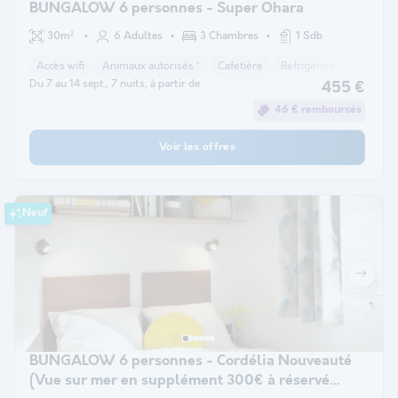
BUNGALOW 6 personnes - Super Ohara
30m²
6 Adultes
3 Chambres
1 Sdb
Accès wifi
Animaux autorisés *
Cafetière
Réfrigérateur
Salon 
Du 7 au 14 sept., 7 nuits, à partir de
455 €
46 € remboursés
Voir les offres
Neuf
BUNGALOW 6 personnes - Cordélia Nouveauté
(Vue sur mer en supplément 300€ à réservé