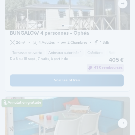
BUNGALOW 4 personnes - Ophéa
26m²
4 Adultes
2 Chambres
1 Sdb
Terrasse couverte
Animaux autorisés *
Cafetière
Réfrigérateur
Du 8 au 15 sept., 7 nuits, à partir de
405 €
41 € remboursés
Voir les offres
Annulation gratuite