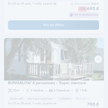
Du 22 au 29 août, 7 nuits, à partir de
840 €
Prix conseillé :
690 €
-17%
69 € remboursés
Voir les offres
BUNGALOW 4 personnes - Super mercure
25m²
4 Adultes
2 Chambres
1 Sdb
Accès wifi
Animaux autorisés *
Cafetière
Réfrigérateur
Salon 
Du 22 au 29 août, 7 nuits, à partir de
790 €