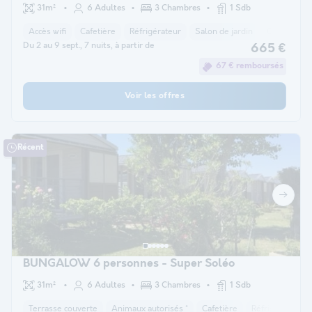
avant l'arrivée)
31m²
6 Adultes
3 Chambres
1 Sdb
Accès wifi
Cafetière
Réfrigérateur
Salon de jardin
Chauffage
Du 2 au 9 sept., 7 nuits, à partir de
665 €
67 € remboursés
Voir les offres
Récent
BUNGALOW 6 personnes - Super Soléo
31m²
6 Adultes
3 Chambres
1 Sdb
Terrasse couverte
Animaux autorisés *
Cafetière
Réfrigérateur