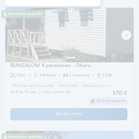
Annulation gratuite
BUNGALOW 4 personnes - Ohara
25m²
4 Adultes
2 Chambres
1 Sdb
Terrasse semi-couverte
Accès wifi
Animaux autorisés *
Cafetière
Du 8 au 15 sept., 7 nuits, à partir de
370 €
37 € remboursés
Voir les offres
Annulation gratuite