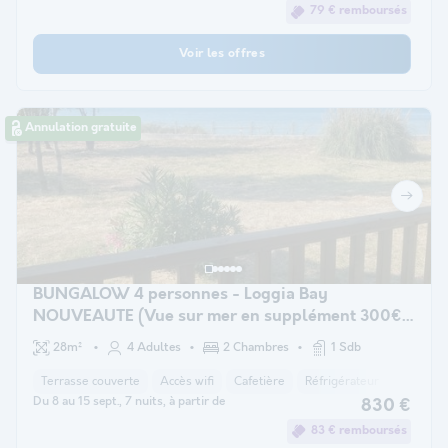
79 € remboursés
Voir les offres
Annulation gratuite
BUNGALOW 4 personnes - Loggia Bay
NOUVEAUTE (Vue sur mer en supplément 300€ à
réservé avant l'arrivée)
28m²
4 Adultes
2 Chambres
1 Sdb
Terrasse couverte
Accès wifi
Cafetière
Réfrigérateur
Salon de
Du 8 au 15 sept., 7 nuits, à partir de
830 €
83 € remboursés