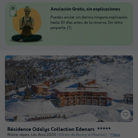
Anulación Gratis, sin explicaciones
Puedes anular sin darnos ninguna explicación,
hasta 30 días antes de tu reserva. Sin letra
pequeña. (1)
Résidence Odalys Collection Edenarc
★★★★★
Rhône-alpes
,
Les Arcs 2000
(4,8 km de Bourg st Maurice)
Mapa