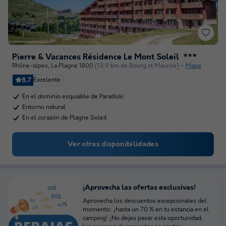
Pierre & Vacances Résidence Le Mont Soleil
★★★
Rhône-alpes
,
La Plagne 1800
(13,9 km de Bourg st Maurice)
Mapa
8.7
Excelente
En el dominio esquiable de Paradiski
Entorno natural
En el corazón de Plagne Soleil
Ver otras disponibilidades
¡Aprovecha las ofertas exclusivas!
Aprovecha los descuentos excepcionales del
momento: ¡hasta un 70 % en tu estancia en el
camping! ¡No dejes pasar esta oportunidad,