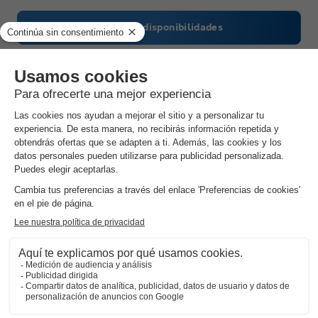
Ver otras disponibilidades
Résidence Le Borsat IV - Vacancéole
★★
Rhône-alpes
,
Tignes
(21 km de Bourg st Maurice)
Mapa
7.5
Muy bueno
Situación en Val Claret
Vistas despejadas y balcón en todas las…