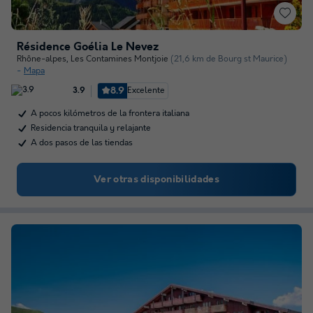
Résidence Goélia Le Nevez
Rhône-alpes
,
Les Contamines Montjoie
(21,6 km de Bourg st Maurice)
Mapa
8.9
Excelente
3.9
A pocos kilómetros de la frontera italiana
Residencia tranquila y relajante
A dos pasos de las tiendas
Ver otras disponibilidades