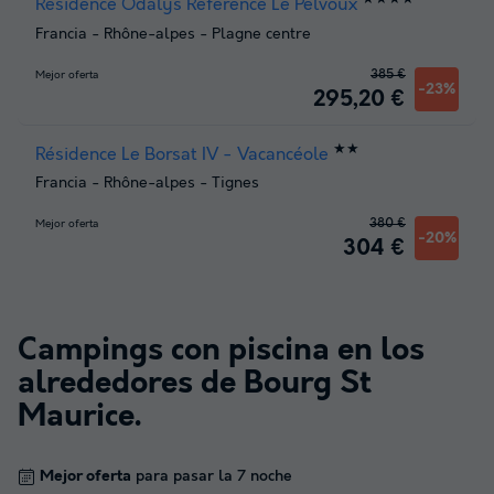
Résidence Odalys Référence Le Pelvoux
Francia
-
Rhône-alpes
-
Plagne centre
385 €
Mejor oferta
-23%
295,20 €
★★
Résidence Le Borsat IV - Vacancéole
Francia
-
Rhône-alpes
-
Tignes
380 €
Mejor oferta
-20%
304 €
Campings con piscina en los
alrededores de
Bourg St
Maurice
.
Mejor oferta
para pasar la 7 noche