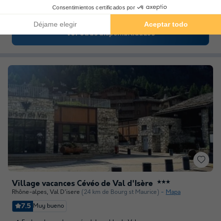
Cerca del animado centro y de la heladería
Ver otras disponibilidades
Village vacances Cévéo de Val d'Isère
★★★
Rhône-alpes
,
Val D'isere
(24 km de Bourg st Maurice)
Mapa
7.5
Muy bueno