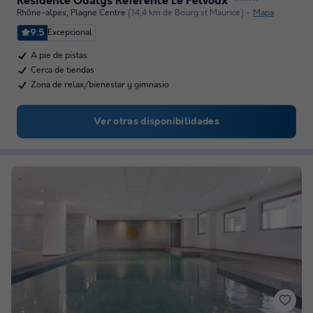
Résidence Odalys Référence Le Pelvoux
Rhône-alpes
,
Plagne Centre
(14,4 km de Bourg st Maurice)
Mapa
9.5
Excepcional
A pie de pistas
Cerca de tiendas
Zona de relax/bienestar y gimnasio
Ver otras disponibilidades