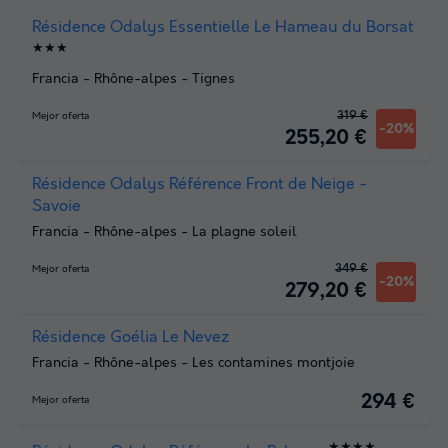
Résidence Odalys Essentielle Le Hameau du Borsat
★★★
Francia
-
Rhône-alpes
-
Tignes
319 €
Mejor oferta
-20%
255,20 €
Résidence Odalys Référence Front de Neige -
Savoie
Francia
-
Rhône-alpes
-
La plagne soleil
349 €
Mejor oferta
-20%
279,20 €
Résidence Goélia Le Nevez
Francia
-
Rhône-alpes
-
Les contamines montjoie
294 €
Mejor oferta
★★★★