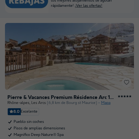
los mejores alojamientos se agotan
rápidamente!
¡Ver las ofertas!
Pierre & Vacances Premium Résidence Arc 1950 Le Village
★★★★★
Rhône-alpes
,
Les Arcs
(6,8 km de Bourg st Maurice)
Mapa
8.0
Excelente
Pueblo sin coches
Pisos de amplias dimensiones
Magnífico Deep Nature® Spa