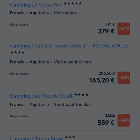
★★★★★
Camping Le Vieux Port
Francia
-
Aquitania
-
Messanges
791 €
Mejor oferta
-64%
279 €
Camping Club Les Tourterelles 4* - MS VACANCES
★★★★
Francia
-
Aquitania
-
Vielle saint girons
206,50 €
Mejor oferta
-20%
165,20 €
★★★★
Camping Les Pins du Soleil
Francia
-
Aquitania
-
Saint paul les dax
745 €
Mejor oferta
-24%
559 €
★★★
Camping L'Etang Blanc