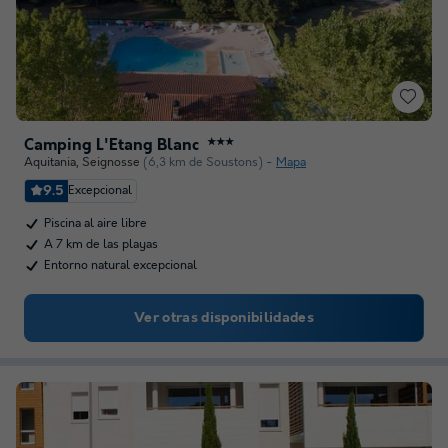
Camping L'Etang Blanc
★★★
Aquitania
,
Seignosse
(6,3 km de Soustons)
Mapa
9.5
Excepcional
Piscina al aire libre
A 7 km de las playas
Entorno natural excepcional
Ver otras disponibilidades