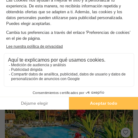
Camping Landes Océanes
Aquitania
,
Léon
(16 km de Soustons)
Mapa
8.6
Excelente
4.4
Piscina cubierta y climatizada
Numerosos eventos
Cerca de las playas de las Landas
Ver otras disponibilidades