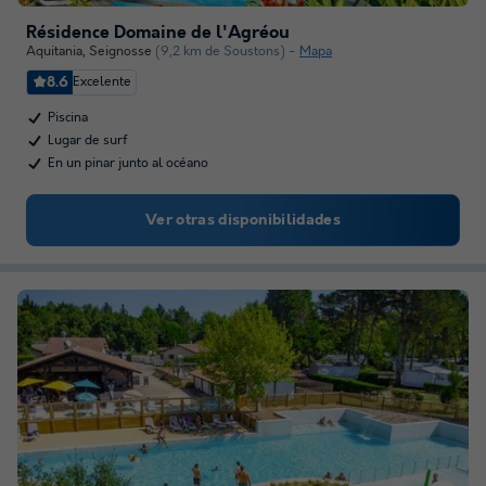
Résidence Domaine de l'Agréou
Aquitania
,
Seignosse
(9,2 km de Soustons)
Mapa
8.6
Excelente
Piscina
Lugar de surf
En un pinar junto al océano
Ver otras disponibilidades