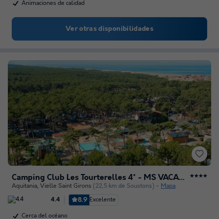
Animaciones de calidad
Ver otras disponibilidades
Camping Club Les Tourterelles 4* - MS VACANCES
★★★★
Aquitania
,
Vielle Saint Girons
(22,5 km de Soustons)
Mapa
8.9
Excelente
4.4
Cerca del océano