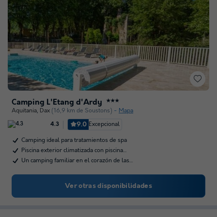
Camping L'Etang d'Ardy
★★★
Aquitania
,
Dax
(16,9 km de Soustons)
Mapa
9.0
Excepcional
4.3
Camping ideal para tratamientos de spa
Piscina exterior climatizada con piscina…
Un camping familiar en el corazón de las…
Ver otras disponibilidades