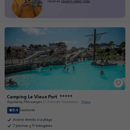
reserva.
Quiero saber más
Camping Le Vieux Port
★★★★★
Aquitania
,
Messanges
(7,6 km de Soustons)
Mapa
8.4
Excelente
Acceso directo a la playa
7 piscinas y 11 toboganes