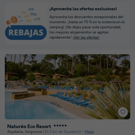
¡Aprovecha las ofertas exclusivas!
Aprovecha los descuentos excepcionales del
momento: ¡hasta un 70 % en tu estancia en el
camping! ¡No dejes pasar esta oportunidad,
los mejores alojamientos se agotan
rápidamente!
¡Ver las ofertas!
Naturéo Éco Resort
★★★★★
Aquitania
,
Seignosse
(10,3 km de Soustons)
Mapa