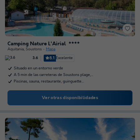
Camping Nature L'Airial
★★★★
Aquitania
,
Soustons
Mapa
8.1
Excelente
3.6
Situado en un entorno verde
A 5 min de las carreteras de Soustons plage,…
Piscinas, sauna, restaurante, guinguette…
Ver otras disponibilidades