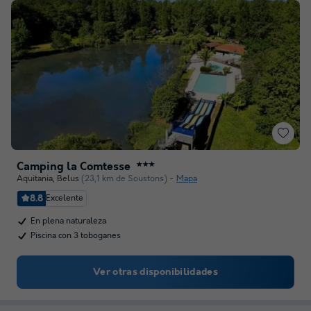
Camping la Comtesse
★★★
Aquitania
,
Belus
(23,1 km de Soustons)
Mapa
8.8
Excelente
En plena naturaleza
Piscina con 3 toboganes
Ver otras disponibilidades