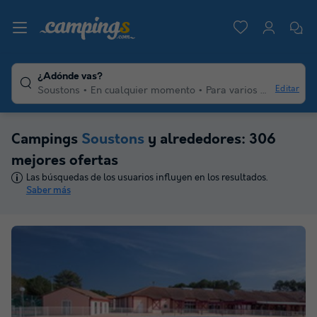
¿Adónde vas?
Editar
Soustons
En cualquier momento
Para varios viajeros
C
Campings
Soustons
y alrededores: 306
mejores ofertas
Las búsquedas de los usuarios influyen en los resultados.
Saber más