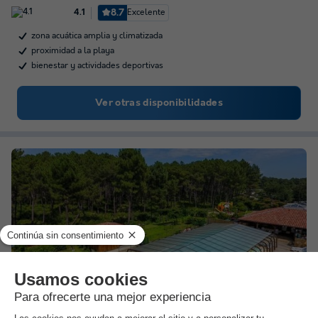
8.7
Excelente
4.1
zona acuática amplia y climatizada
proximidad a la playa
bienestar y actividades deportivas
Ver otras disponibilidades
★★★★