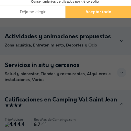
(los importes indicados pueden variar durante la temporada y son meramente
informativos; deben abonarse in situ)
Actividades y animaciones propuestas
Zona acuática, Entretenimiento, Deportes y Ocio
Servicios in situ y cercanos
Salud y bienestar, Tiendas y restaurantes, Alquileres e
instalaciones, Varios
Calificaciones en Camping Val Saint Jean
★★★★
TripAdvisor
Reseñas de Campings.com
4.4
/10
8.7