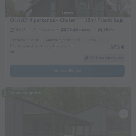
CHALET 4 personas - Chalet **** 35m² Planta baja
35m²
4 adultos
2 habitaciones
1 Baño
Terraza cubierta
Animales permitidos *
Lava-vajillas
congelador
Del 30 sept al 7 oct, 7 noches, a partir
370 €
de
37 € reembolsados
Ver las ofertas
Cancelación gratuita