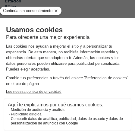
Estación
50km
INFORMACIÓN GENERAL
Fecha y horario de apertura
Abierto de 1 abril a 1 noviembre
Información práctica
Coche recomendado
Número de parcelas en el camping:
136 ubicaciones
Número de alojamientos en el camping :
45 alojamiento
Número de parcelas en el camping :
91 parcelas
NRA:
Zona
acuática
Tipo de piscina, horario de apertura