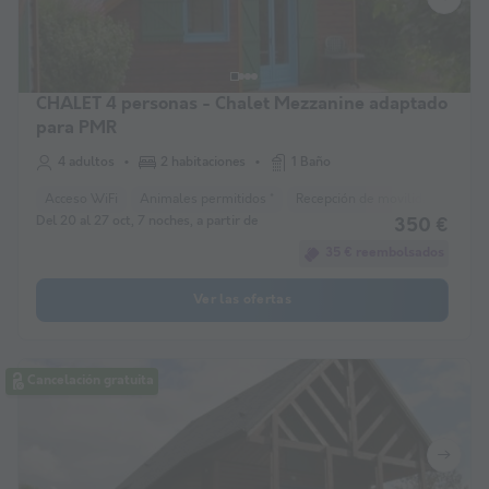
CHALET 4 personas - Chalet Mezzanine adaptado
para PMR
4 adultos
2 habitaciones
1 Baño
Acceso WiFi
Animales permitidos *
Recepción de movilidad reducid
Del 20 al 27 oct, 7 noches, a partir de
350 €
35 € reembolsados
Ver las ofertas
Cancelación gratuita