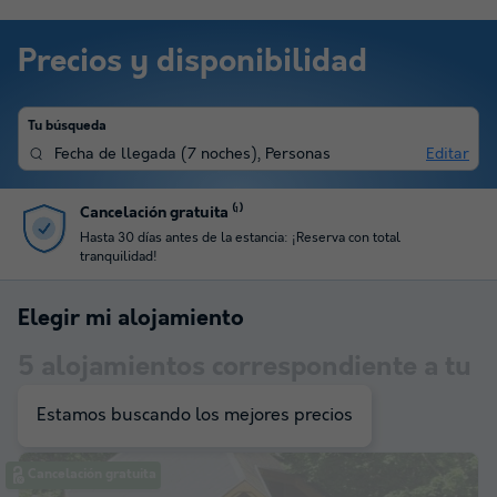
Precios y disponibilidad
Tu búsqueda
Fecha de llegada
(
7 noches
),
Personas
Editar
¡Novedades en los métodos de pago!
n total
Paga tu estancia mediante transferencia bancar
seguro.
Elegir mi alojamiento
5
alojamientos correspondiente a tu
selección
Estamos buscando los mejores precios
Cancelación gratuita