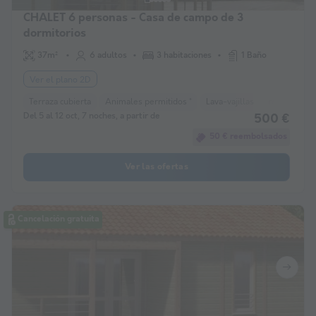
CHALET 6 personas - Casa de campo de 3
dormitorios
37m²
6 adultos
3 habitaciones
1 Baño
Ver el plano 2D
Terraza cubierta
Animales permitidos *
Lava-vajillas
refrigerador
Del 5 al 12 oct, 7 noches, a partir de
500 €
50 € reembolsados
Ver las ofertas
Cancelación gratuita