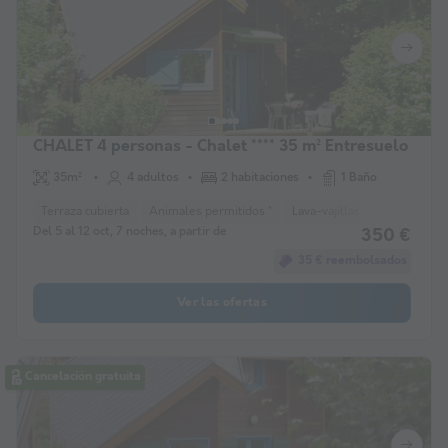
CHALET 4 personas - Chalet **** 35 m² Entresuelo
35m²
4 adultos
2 habitaciones
1 Baño
Terraza cubierta
Animales permitidos *
Lava-vajillas
refrigerador
Del 5 al 12 oct, 7 noches, a partir de
350 €
35 € reembolsados
Ver las ofertas
Cancelación gratuita