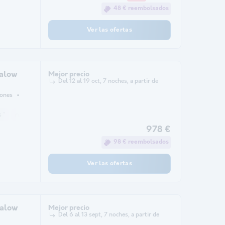
48 € reembolsados
Ver las ofertas
alow
Mejor precio
Del 12 al 19 oct, 7 noches, a partir de
iones
 *
refrigerador
Salón de jardín
microonda
978 €
98 € reembolsados
Ver las ofertas
alow
Mejor precio
Del 6 al 13 sept, 7 noches, a partir de