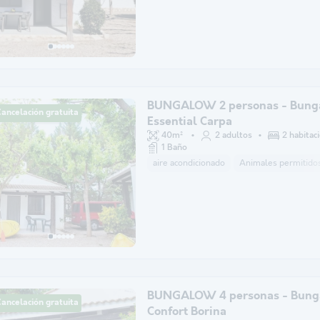
BUNGALOW 2 personas - Bung
ancelación gratuita
Essential Carpa
40m²
2 adultos
2 habitac
1 Baño
aire acondicionado
Animales permitidos
BUNGALOW 4 personas - Bung
ancelación gratuita
Confort Borina