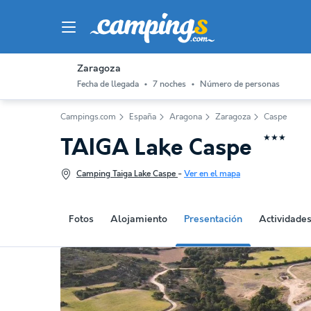
Zaragoza
Fecha de llegada
7 noches
Número de personas
Campings.com
España
Aragona
Zaragoza
Caspe
★★★
TAIGA Lake Caspe
Camping Taiga Lake Caspe
-
Ver en el mapa
Fotos
Alojamiento
Presentación
Actividade