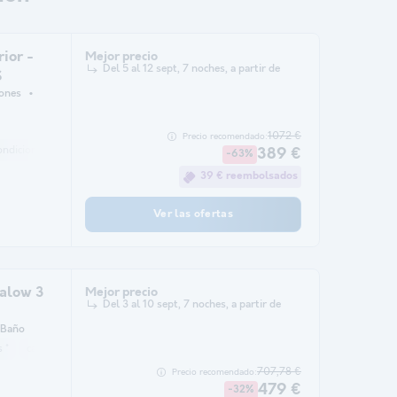
ior -
Mejor precio
Del 5 al 12 sept, 7 noches, a partir de
S
iones
1072 €
Precio recomendado:
condicionado
Animales permitidos *
cafetera
refrigerador
Salón de jar
389 €
-63%
39 € reembolsados
Ver las ofertas
alow 3
Mejor precio
Del 3 al 10 sept, 7 noches, a partir de
 Baño
 *
cafetera
refrigerador
Salón de jardín
microonda
707,78 €
Precio recomendado:
479 €
-32%