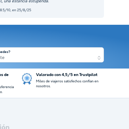
l, una estancia estupenda.
 8.5/10, en 25/8/25
pedes?
nte
os de
Valorado con 4,5/5 en Trustpilot
Miles de viajeros satisfechos confían en
nosotros.
sferencia
o.
ión