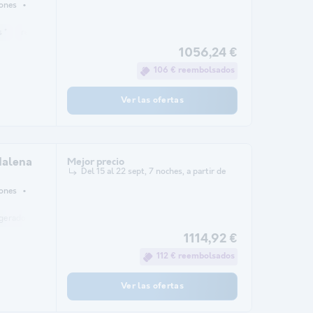
iones
 *
refrigerador
Salón de jardín
microonda
1056,24 €
106 € reembolsados
Ver las ofertas
alena
Mejor precio
Del 15 al 22 sept, 7 noches, a partir de
iones
igerador
Salón de jardín
calefacción
microonda
1114,92 €
112 € reembolsados
Ver las ofertas