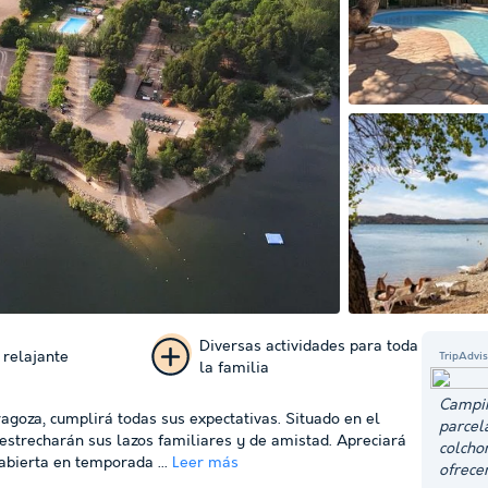
Diversas actividades para toda
 relajante
TripAdvis
la familia
+ 44
Campin
agoza, cumplirá todas sus expectativas. Situado en el
parcel
fotos
estrecharán sus lazos familiares y de amistad. Apreciará
colcho
 abierta en temporada ...
Leer más
ofrece