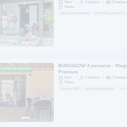
38m²
4 adultos
2 habitac
1 Baño
aire acondicionado
Animales permitidos
BUNGALOW 4 personas - Magd
ancelación gratuita
Premium
33m²
4 adultos
2 habitac
1 Baño
Acceso WiFi
aire acondicionado
refr