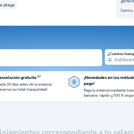
genera
la playa
Samira,
¿Cuántos hués
Indifere
ncelación gratuita ⁽¹⁾
¡Novedades en los métod
pago!
sta 30 días antes de la estancia:
eserva con total tranquilidad!
Paga tu estancia mediante tran
bancaria: rápido y 100 % segur
lojamientos correspondiente a tu selecc