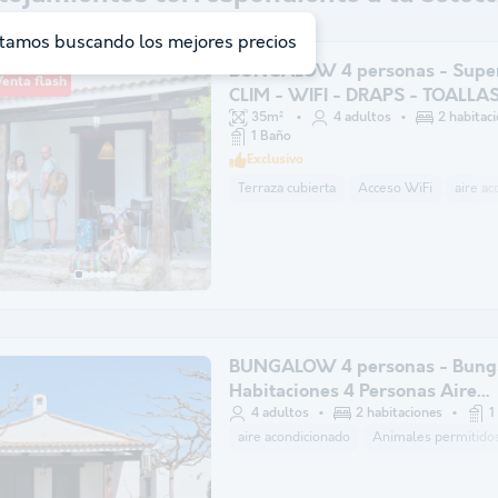
tamos buscando los mejores precios
BUNGALOW 4 personas - Super
enta flash
CLIM - WIFI - DRAPS - TOALLA
35m²
4 adultos
2 habitac
1 Baño
Exclusivo
Terraza cubierta
Acceso WiFi
aire a
BUNGALOW 4 personas - Bung
Habitaciones 4 Personas Aire
Acondicionado
4 adultos
2 habitaciones
1
aire acondicionado
Animales permitidos