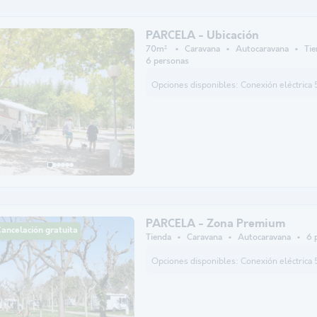
PARCELA - Ubicación
70m²
Caravana
Autocaravana
Tie
6 personas
Opciones disponibles:
Conexión eléctrica 5A Animales adicionales
PARCELA - Zona Premium
ancelación gratuita
Tienda
Caravana
Autocaravana
6 
Opciones disponibles:
Conexión eléctrica 5A Animales adicionales