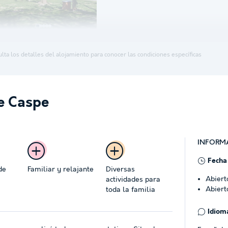
lta los detalles del alojamiento para conocer las condiciones específicas
e Caspe
INFORM
Fecha
de
Familiar y relajante
Diversas
Abiert
actividades para
Abiert
toda la familia
Idioma