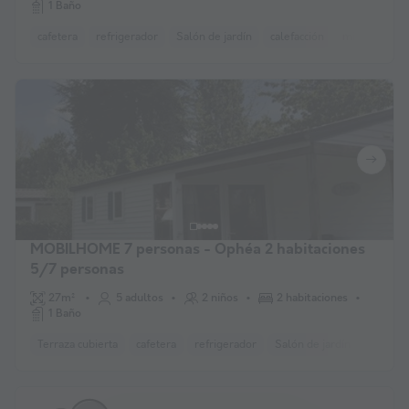
1 Baño
cafetera
refrigerador
Salón de jardín
calefacción
microonda
MOBILHOME 7 personas - Ophéa 2 habitaciones
5/7 personas
27m²
5 adultos
2 niños
2 habitaciones
1 Baño
Terraza cubierta
cafetera
refrigerador
Salón de jardín
calefacc