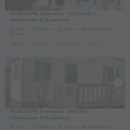
MOBILHOME 6 personas - LOUSIANE 2
Habitaciones 4/6 personas
25m²
4 adultos
2 niños
2 habitaciones
1 Baño
cafetera
refrigerador
Salón de jardín
calefacción
microonda
MOBILHOME 6 personas - RIDOREV 2
Habitaciones 4/6 personas
25m²
4 adultos
2 niños
2 habitaciones