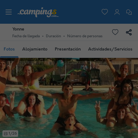
Yonne
Fecha de llegada
Duración
Número de personas
Fotos
Alojamiento
Presentación
Actividades/Servicios
1/26