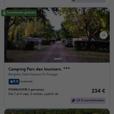
Cancelación gratuita
Camping Parc des Joumiers
★★★
Borgoña
,
Saint Sauveur En Puisaye
8.8
Excelente
MOBILHOME 6 personas
234 €
Del 7 al 9 sept, 2 noches, a partir de
24 € reembolsados