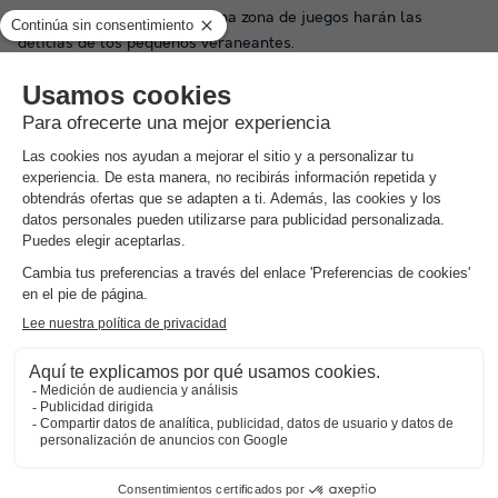
alta, una piscina infantil y una zona de juegos harán las
delicias de los pequeños veraneantes.
Si este es su lugar, reserve ahora en Campings.com y
aproveche nuestras ofertas especiales en Francia y en el resto
del mundo.
Los alrededores del Camping Les
Platanes
Tanto si reserva para varias semanas como para unos días, el
Camping Les Platanes en Charny, Yonne, responderá a todas
sus expectativas. Situado en Borgoña, este camping le
permitirá sin duda disfrutar de las riquezas de esta región
durante toda su estancia. Con mucho que ver en los
alrededores, este centro le ofrece la posibilidad de participar
en numerosas actividades. Si desea descargar energías
durante su estancia, hay un campo de golf, una pista de tenis y
un campo de minigolf fuera del complejo. Y si quiere