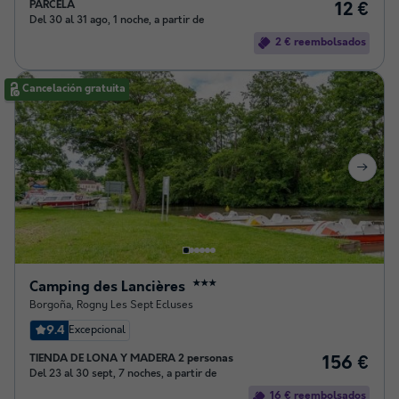
PARCELA
12 €
Del 30 al 31 ago, 1 noche, a partir de
2 € reembolsados
Cancelación gratuita
Camping des Lancières
★★★
Borgoña
,
Rogny Les Sept Ecluses
9.4
Excepcional
TIENDA DE LONA Y MADERA 2 personas
156 €
Del 23 al 30 sept, 7 noches, a partir de
16 € reembolsados