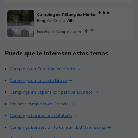
★★★
Camping de l'Etang du Merle
Borgoña, Crux la Ville
/10
9
Reseñas de Campings.com
Puede que le interesen estos temas
Campings en Cataluña en oferta
Campings en la Costa Brava
Campings en España con parque acuático
Mejores campings de Francia
Campings baratos en Cataluña
Campings baratos en la Comunidad Valenciana