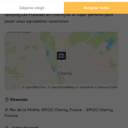
aprovechar el sol para disfrutar de una actividad acuática, ¡es
posible! Fuera del establecimiento, podrá practicar la pesca. El
camping Les Platanes en Charny es el lugar perfecto para
pasar unas agradables vacaciones.
Dirección
41 Rte de la Mothe, 89120 Charny, France - 89120 Charny,
Francia