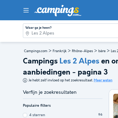
Waar ga je heen?
>
>
>
>
Campings.com
Frankrijk
Rhône-Alpes
Isère
Les 
Campings
Les 2 Alpes
en o
aanbiedingen - pagina 3
Je hebt zelf invloed op het zoekresultaat.
Meer weten
Verfijn je zoekresultaten
Populaire filters
4 sterren
96