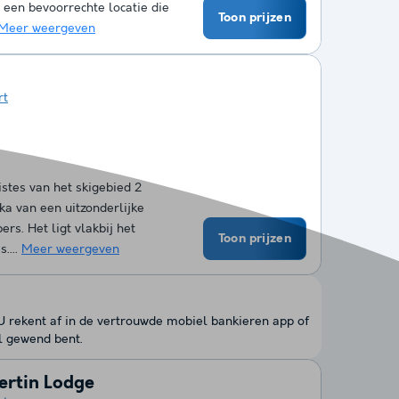
an een bevoorrechte locatie die
Toon prijzen
Meer weergeven
rt
stes van het skigebied 2
ka van een uitzonderlijke
ers. Het ligt vlakbij het
Toon prijzen
....
Meer weergeven
 U rekent af in de vertrouwde mobiel bankieren app of
l gewend bent.
ertin Lodge