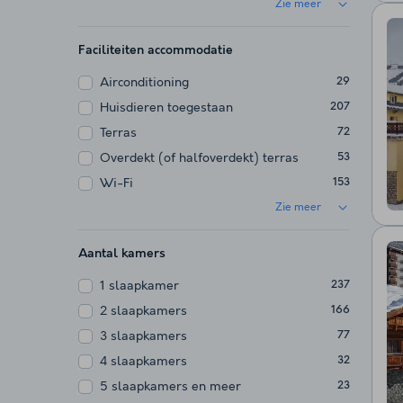
Zie meer
Faciliteiten accommodatie
Airconditioning
29
Huisdieren toegestaan
207
Terras
72
Overdekt (of halfoverdekt) terras
53
Wi-Fi
153
Zie meer
Aantal kamers
1 slaapkamer
237
2 slaapkamers
166
3 slaapkamers
77
4 slaapkamers
32
5 slaapkamers en meer
23