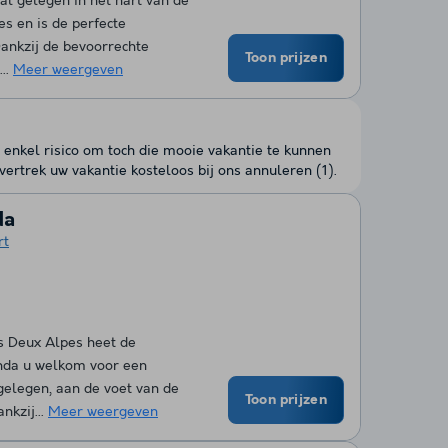
al gelegen in het hart van de
s en is de perfecte
Dankzij de bevoorrechte
Toon prijzen
...
Meer weergeven
 enkel risico om toch die mooie vakantie te kunnen
ertrek uw vakantie kosteloos bij ons annuleren (1).
da
rt
es Deux Alpes heet de
anda u welkom voor een
 gelegen, aan de voet van de
Toon prijzen
nkzij...
Meer weergeven