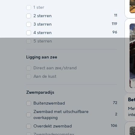
1 ster
2 sterren
11
3 sterren
119
4 sterren
96
5 sterren
Ligging aan zee
Direct aan zee/strand
Aan de kust
Zwemparadijs
Be
Buitenzwembad
72
Met
Zwembad met uitschuifbare
int
2
overkapping
Overdekt zwembad
106
Zwembadencomplex