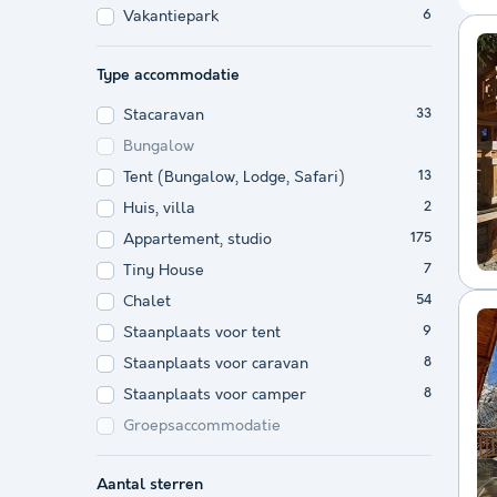
Vakantiepark
6
Type accommodatie
Stacaravan
33
Bungalow
Tent (Bungalow, Lodge, Safari)
13
Huis, villa
2
Appartement, studio
175
Tiny House
7
Chalet
54
Staanplaats voor tent
9
Staanplaats voor caravan
8
Staanplaats voor camper
8
Groepsaccommodatie
Aantal sterren