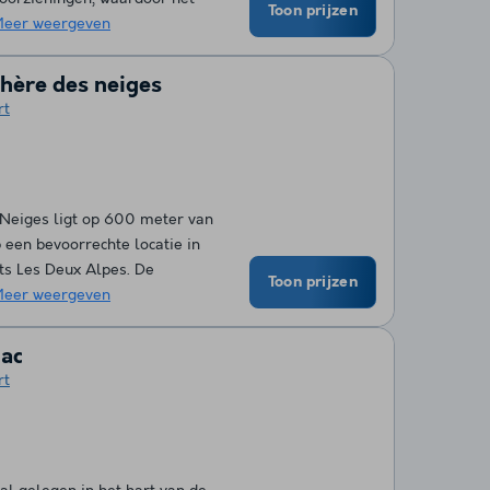
Toon prijzen
eer weergeven
hère des neiges
rt
 Neiges ligt op 600 meter van
 een bevoorrechte locatie in
ats Les Deux Alpes. De
Toon prijzen
eer weergeven
iac
rt