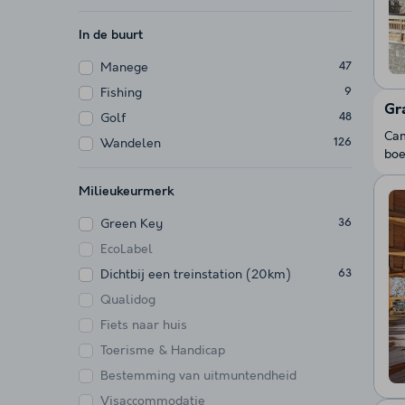
In de buurt
Manege
47
Fishing
9
Gr
Golf
48
Cam
Wandelen
126
boe
Milieukeurmerk
Green Key
36
EcoLabel
Dichtbij een treinstation (20km)
63
Qualidog
Fiets naar huis
Toerisme & Handicap
Bestemming van uitmuntendheid
Visaccommodatie