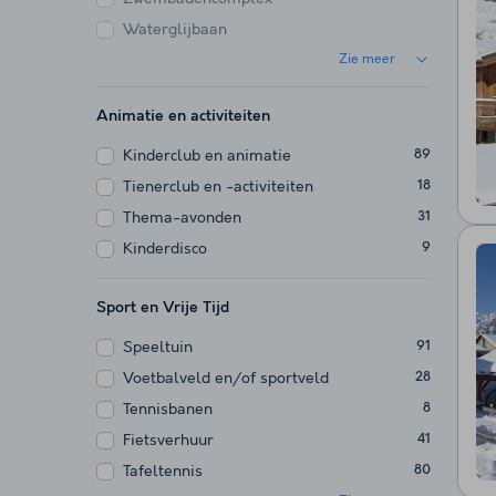
Waterglijbaan
Zie meer
Animatie en activiteiten
Kinderclub en animatie
89
Tienerclub en -activiteiten
18
Thema-avonden
31
Kinderdisco
9
Sport en Vrije Tijd
Speeltuin
91
Voetbalveld en/of sportveld
28
Tennisbanen
8
Fietsverhuur
41
Tafeltennis
80