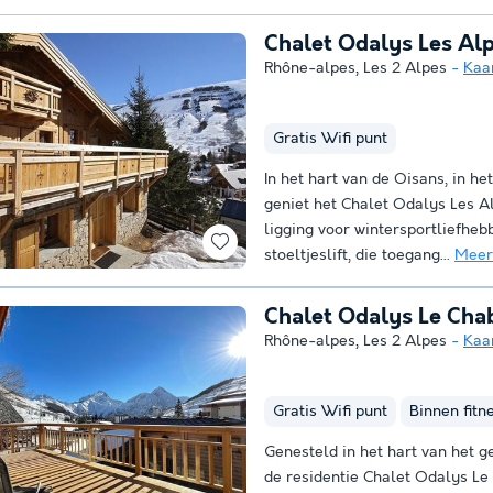
Chalet Odalys Les Al
Rhône-alpes
,
Les 2 Alpes
Kaa
Gratis Wifi punt
In het hart van de Oisans, in he
geniet het Chalet Odalys Les A
ligging voor wintersportliefhebbe
stoeltjeslift, die toegang...
Meer
Chalet Odalys Le Cha
Rhône-alpes
,
Les 2 Alpes
Kaa
Gratis Wifi punt
Binnen fitn
Genesteld in het hart van het g
de residentie Chalet Odalys Le