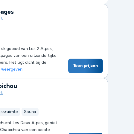
pages
rt
t skigebied van Les 2 Alpes,
lpages van een uitzonderlijke
rs. Het ligt dicht bij de
Toon prijzen
 weergeven
bichou
rt
essruimte
Sauna
ehucht Les Deux Alpes, geniet
 Chabichou van een ideale