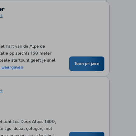
er
rt
het hart van de Alpe de
catie op slechts 150 meter
ideale startpunt geeft je snel
Toon prijzen
 weergeven
rt
gehucht Les Deux Alpes 1800,
Le Lys ideaal gelegen, met
voorzieningen, waardoor het