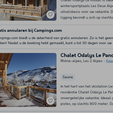
Chalet Odalys Le Kodiac is idea
wintersportplaats Les Deux Alpe
uitvalsbasis voor uw vakantie. 
ligging bevindt u zich op slechts
atis annuleren bij Campings.com
pings.com biedt u de zekerheid van gratis annuleren. Zo is het geen
ken! Nadat u de boeking hebt gemaakt, kunt u tot 30 dagen voor uw v
Chalet Odalys Le Pan
Rhône-alpes
,
Les 2 Alpes
Kaa
Sauna
In het hart van het skistation L
residentie Chalet Odalys Le P
onvergetelijke vakantie. Ideaal
pistes, op slechts 800 meter. Da