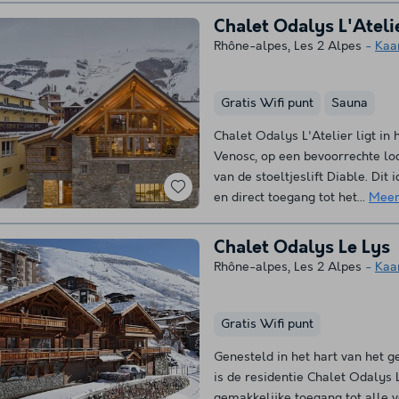
Chalet Odalys L'Ateli
Rhône-alpes
,
Les 2 Alpes
Kaa
Gratis Wifi punt
Sauna
Chalet Odalys L'Atelier ligt in 
Venosc, op een bevoorrechte lo
van de stoeltjeslift Diable. Dit 
en direct toegang tot het...
Meer
Chalet Odalys Le Lys
Rhône-alpes
,
Les 2 Alpes
Kaa
Gratis Wifi punt
Genesteld in het hart van het 
is de residentie Chalet Odalys 
gemakkelijke toegang tot alle 