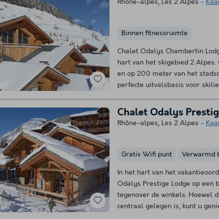
Rhône-alpes
,
Les 2 Alpes
Kaa
Binnen fitnessruimte
Chalet Odalys Chambertin Lodge
hart van het skigebied 2 Alpes
en op 200 meter van het stadsc
perfecte uitvalsbasis voor skilie
Chalet Odalys Presti
Rhône-alpes
,
Les 2 Alpes
Kaa
Gratis Wifi punt
Verwarmd 
In het hart van het vakantieoor
Odalys Prestige Lodge op een be
tegenover de winkels. Hoewel di
centraal gelegen is, kunt u geni