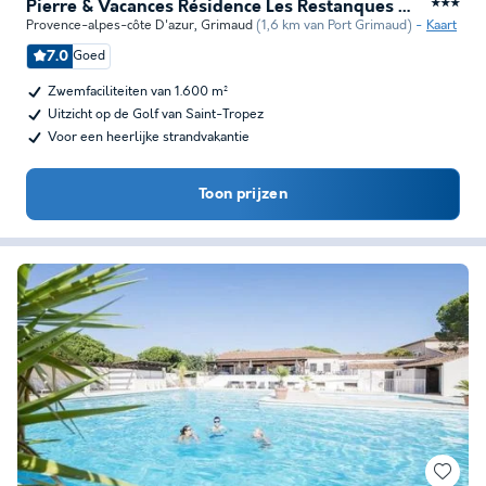
Pierre & Vacances Résidence Les Restanques du Golfe de Saint-Tropez
★★★
Provence-alpes-côte D'azur
,
Grimaud
(1,6 km van Port Grimaud)
Kaart
7.0
Goed
Zwemfaciliteiten van 1.600 m²
Uitzicht op de Golf van Saint-Tropez
Voor een heerlijke strandvakantie
Toon prijzen