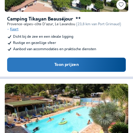
Camping Tikayan Beauséjour
★★
Provence-alpes-côte D'azur
,
Le Lavandou
(23,8 km van Port Grimaud)
Kaart
Dicht bij de zee en een ideale ligging
Rustige en gezellige sfeer
Aanbod van accommodaties en praktische diensten
Toon prijzen