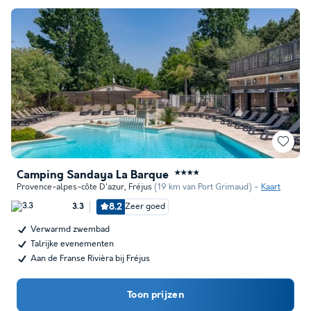
Camping Sandaya La Barque
★★★★
Provence-alpes-côte D'azur
,
Fréjus
(19 km van Port Grimaud)
Kaart
8.2
Zeer goed
3.3
Verwarmd zwembad
Talrijke evenementen
Aan de Franse Rivièra bij Fréjus
Toon prijzen