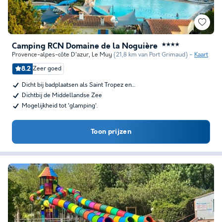
Camping RCN Domaine de la Noguière
★★★★
Provence-alpes-côte D'azur
,
Le Muy
(21,8 km van Port Grimaud)
Kaart
8.2
Zeer goed
Dicht bij badplaatsen als Saint Tropez en…
Dichtbij de Middellandse Zee
Mogelijkheid tot 'glamping'.
Toon prijzen