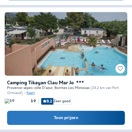
Camping Tikayan Clau Mar Jo
★★★
Provence-alpes-côte D'azur
,
Bormes Les Mimosas
(24,2 km van Port
Grimaud)
Kaart
8.2
Zeer goed
3.9
Toon prijzen