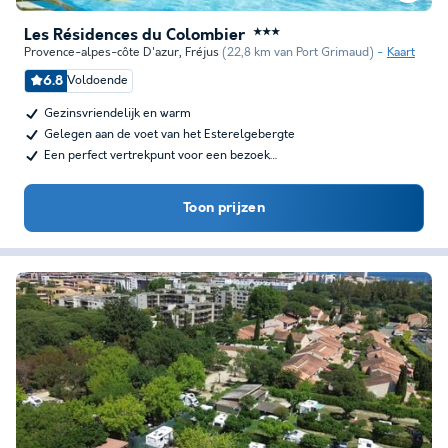
Les Résidences du Colombier
★★★
Provence-alpes-côte D'azur
,
Fréjus
(22,8 km van Port Grimaud)
Kaart
6.8
Voldoende
Gezinsvriendelijk en warm
Gelegen aan de voet van het Esterelgebergte
Een perfect vertrekpunt voor een bezoek…
Toon prijzen