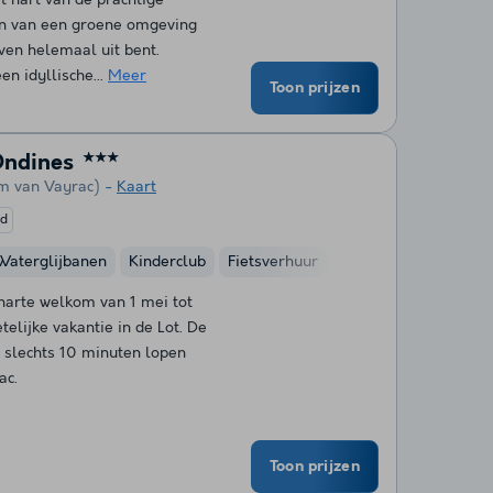
en van een groene omgeving
ven helemaal uit bent.
en idyllische...
Meer
Toon prijzen
Ondines
★★★
km van Vayrac)
Kaart
ed
Waterglijbanen
Kinderclub
Fietsverhuur
harte welkom van 1 mei tot
elijke vakantie in de Lot. De
p slechts 10 minuten lopen
ac.
Toon prijzen