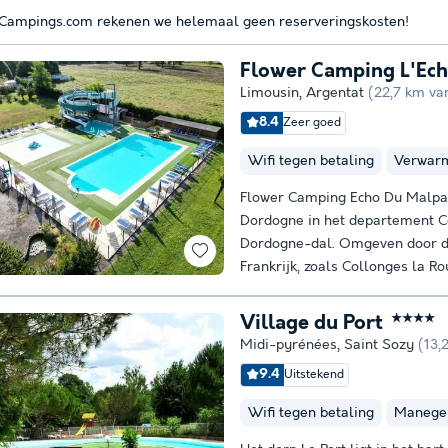
 Campings.com rekenen we helemaal geen reserveringskosten!
Flower Camping L'Ec
Limousin
,
Argentat
(22,7 km va
8.4
Zeer goed
Wifi tegen betaling
Verwar
Flower Camping Echo Du Malpas
Dordogne in het departement Co
Dordogne-dal. Omgeven door d
Frankrijk, zoals Collonges la Ro
Village du Port
★★★★
Midi-pyrénées
,
Saint Sozy
(13,
9.4
Uitstekend
Wifi tegen betaling
Manege