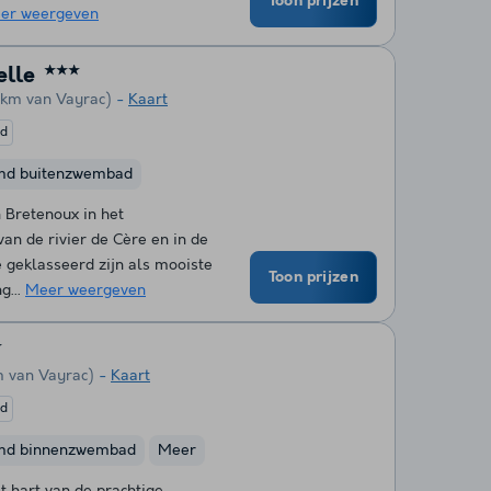
Toon prijzen
er weergeven
elle
★★★
2 km van Vayrac)
Kaart
ed
md buitenzwembad
 Bretenoux in het
an de rivier de Cère en in de
 geklasseerd zijn als mooiste
Toon prijzen
g...
Meer weergeven
★
m van Vayrac)
Kaart
ed
md binnenzwembad
Meer
t hart van de prachtige