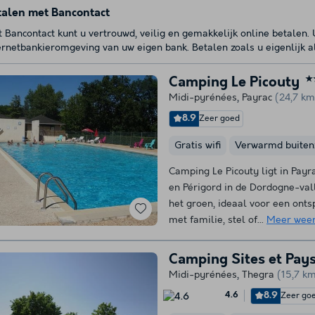
talen met Bancontact
 Bancontact kunt u vertrouwd, veilig en gemakkelijk online betalen.
ernetbankieromgeving van uw eigen bank. Betalen zoals u eigenlijk a
Camping Le Picouty
★
Midi-pyrénées
,
Payrac
(24,7 km
8.9
Zeer goed
Gratis wifi
Verwarmd buite
Camping Le Picouty ligt in Payr
en Périgord in de Dordogne-valle
het groen, ideaal voor een onts
met familie, stel of...
Meer wee
Camping Sites et Pay
Midi-pyrénées
,
Thegra
(15,7 k
8.9
Zeer go
4.6