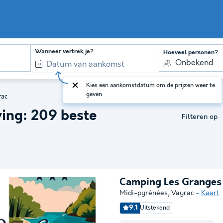
Wanneer vertrek je?
Hoeveel personen?
Onbekend
Kies een aankomstdatum om de prijzen weer te
geven
rac
ing: 209 beste
Filteren op
Camping Les Granges
Midi-pyrénées
,
Vayrac
Kaart
9.1
Uitstekend