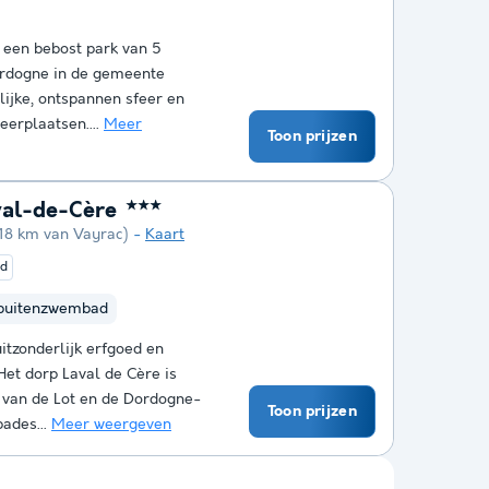
 een bebost park van 5
ordogne in de gemeente
lijke, ontspannen sfeer en
erplaatsen....
Meer
Toon prijzen
val-de-Cère
★★★
18 km van Vayrac)
Kaart
ed
buitenzwembad
itzonderlijk erfgoed en
et dorp Laval de Cère is
t van de Lot en de Dordogne-
Toon prijzen
ades...
Meer weergeven