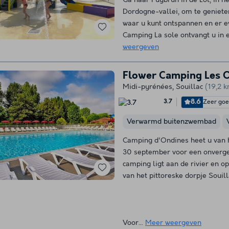
Dordogne-vallei, om te geniet
waar u kunt ontspannen en er e
Camping La sole ontvangt u in e
weergeven
Flower Camping Les 
Midi-pyrénées
,
Souillac
(19,2 
8.6
Zeer go
3.7
Verwarmd buitenzwembad
Camping d'Ondines heet u van 
30 september voor een onverget
camping ligt aan de rivier en o
van het pittoreske dorpje Souill
Voor...
Meer weergeven