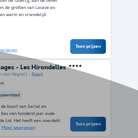
t van de Quercy, aan de oever
en de grotten van Lacave en
een warm en vriendelijk
Toon prijzen
eergeven
ages - Les Hirondelles
★★★★
m van Vayrac)
Kaart
nd
nzwembad
 de buurt van Sarlat en
 bos van honderd jaar oude
de Lot. Het heeft een overdekt
Toon prijzen
.
Meer weergeven