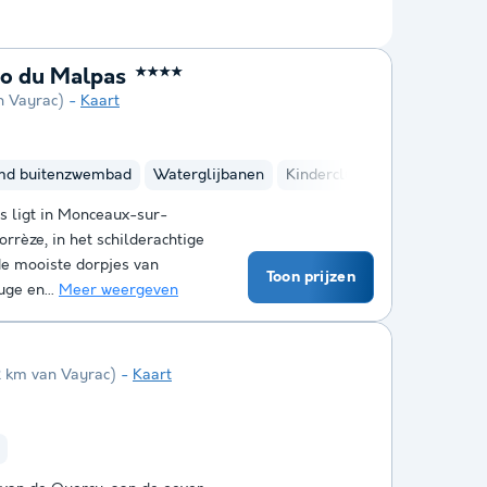
ho du Malpas
★★★★
n Vayrac)
Kaart
md buitenzwembad
Waterglijbanen
Kinderclub
Fietsverhuur
 ligt in Monceaux-sur-
rrèze, in het schilderachtige
e mooiste dorpjes van
Toon prijzen
uge en...
Meer weergeven
2 km van Vayrac)
Kaart