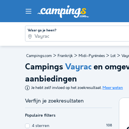
Waar ga je heen?
>
>
>
>
Campings.com
Frankrijk
Midi-Pyrénées
Lot
Vay
Campings
Vayrac
en omgev
aanbiedingen
Je hebt zelf invloed op het zoekresultaat.
Meer weten
Verfijn je zoekresultaten
Populaire filters
4 sterren
108