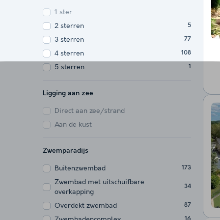
1 ster
2 sterren
5
3 sterren
77
4 sterren
108
5 sterren
1
Ligging aan zee
Direct aan zee/strand
Aan de kust
Zwemparadijs
Buitenzwembad
173
Zwembad met uitschuifbare
34
overkapping
Overdekt zwembad
87
Zwembadencomplex
16