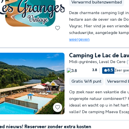
Verwarmd buitenzwembad
Deze charmante camping ligt in
hectare aan de oever van de D
Vayrac. Hier vind je een vriende
schaduwrijke, aangelegde kampe
weergeven
Camping Le Lac de La
Midi-pyrénées
,
Laval De Cere
(
8.5
Zeer go
3.8
Gratis Wifi punt
Verwarmd 
Op zoek naar een vakantie die u
ongerepte natuur combineert? H
ideaal en wacht op u in het har
vallei! De camping Maeva Escap
ed nieuws! Reserveer zonder extra kosten