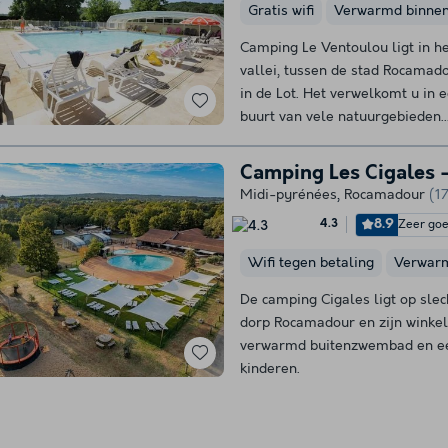
Gratis wifi
Verwarmd binne
Camping Le Ventoulou ligt in h
vallei, tussen de stad Rocamado
in de Lot. Het verwelkomt u in
buurt van vele natuurgebieden..
Camping Les Cigales -
Midi-pyrénées
,
Rocamadour
(1
8.9
Zeer go
4.3
Wifi tegen betaling
Verwar
De camping Cigales ligt op sle
dorp Rocamadour en zijn winkel
verwarmd buitenzwembad en ee
kinderen.