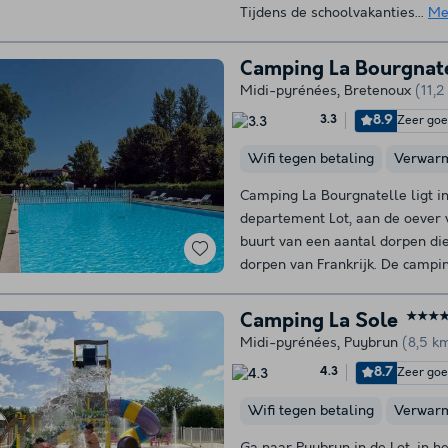
Tijdens de schoolvakanties...
Me
Camping La Bourgnat
Midi-pyrénées
,
Bretenoux
(11,
8.9
Zeer go
3.3
Wifi tegen betaling
Verwar
Camping La Bourgnatelle ligt in
departement Lot, aan de oever v
buurt van een aantal dorpen die
dorpen van Frankrijk. De campin
Camping La Sole
★★★
Midi-pyrénées
,
Puybrun
(8,5 k
8.7
Zeer go
4.3
Wifi tegen betaling
Verwar
Ga naar Puybrun in de Lot, in he