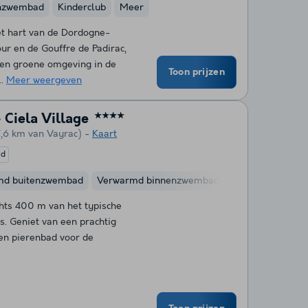
nzwembad
Kinderclub
Meer
et hart van de Dordogne-
ur en de Gouffre de Padirac,
 een groene omgeving in de
Toon prijzen
..
Meer weergeven
 Ciela Village
★★★★
7,6 km van Vayrac)
Kaart
ed
md buitenzwembad
Verwarmd binnenzwembad
Kinderclub
chts 400 m van het typische
s. Geniet van een prachtig
n pierenbad voor de