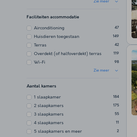
Zie meer
Faciliteiten accommodatie
Airconditioning
47
Huisdieren toegestaan
149
Terras
42
Overdekt (of halfoverdekt) terras
119
Wi-Fi
98
Zie meer
Aantal kamers
1 slaapkamer
184
2 slaapkamers
175
3 slaapkamers
55
4 slaapkamers
11
5 slaapkamers en meer
2