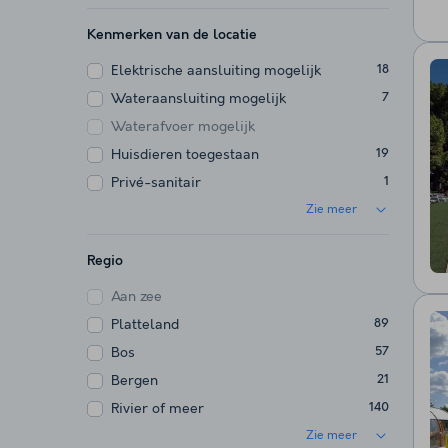
Kenmerken van de locatie
Elektrische aansluiting mogelijk
18
Wateraansluiting mogelijk
7
Waterafvoer mogelijk
Huisdieren toegestaan
19
Privé-sanitair
1
Zie meer
Regio
Aan zee
Platteland
89
Bos
57
Bergen
21
Rivier of meer
140
Zie meer