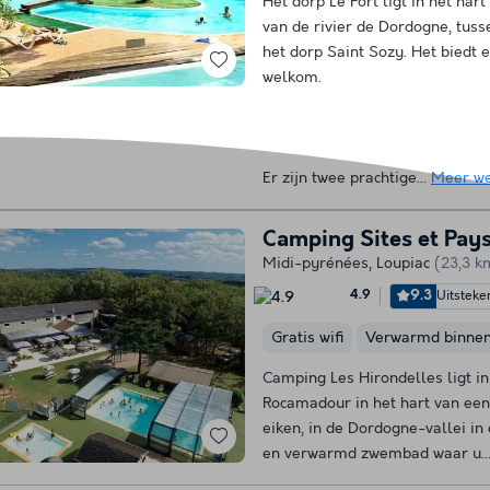
Het dorp Le Port ligt in het har
van de rivier de Dordogne, tuss
het dorp Saint Sozy. Het biedt 
welkom.
Er zijn twee prachtige...
Meer w
Camping Sites et Pays
Midi-pyrénées
,
Loupiac
(23,3 k
9.3
Uitsteke
4.9
Gratis wifi
Verwarmd binne
Camping Les Hirondelles ligt in
Rocamadour in het hart van een
eiken, in de Dordogne-vallei in 
en verwarmd zwembad waar u..