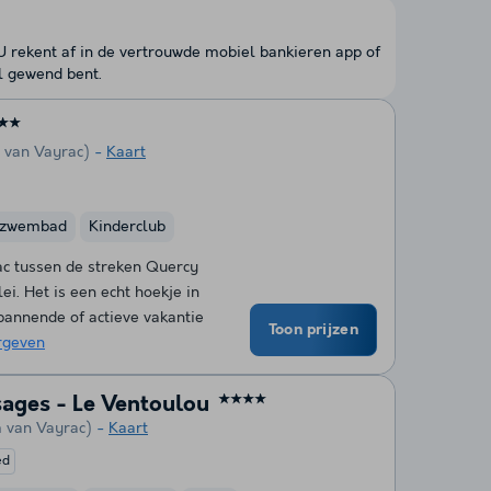
 U rekent af in de vertrouwde mobiel bankieren app of
l gewend bent.
★★
 van Vayrac)
Kaart
nzwembad
Kinderclub
ac tussen de streken Quercy
i. Het is een echt hoekje in
pannende of actieve vakantie
Toon prijzen
rgeven
sages - Le Ventoulou
★★★★
m van Vayrac)
Kaart
ed