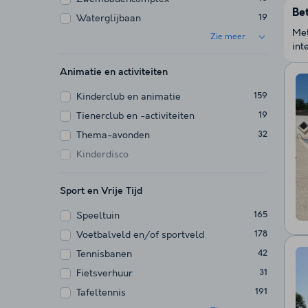
Be
Waterglijbaan
19
Met
Zie meer
int
Animatie en activiteiten
Kinderclub en animatie
159
Tienerclub en -activiteiten
19
Thema-avonden
32
Kinderdisco
Sport en Vrije Tijd
Speeltuin
165
Voetbalveld en/of sportveld
178
Tennisbanen
42
Fietsverhuur
31
Tafeltennis
191