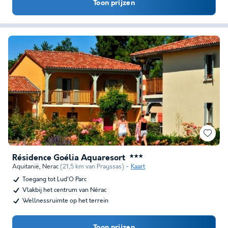
Toon prijzen
Résidence Goélia Aquaresort
★★★
Aquitanië
,
Nerac
(21,5 km van Prayssas)
Kaart
Toegang tot Lud'O Parc
Vlakbij het centrum van Nérac
Wellnessruimte op het terrein
Toon prijzen