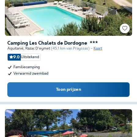
Camping Les Chalets de Dordogne
★★★
Aquitanië
,
Razac D'eymet
(45,1 km van Prayssas)
Kaart
9.0
Uitstekend
Familiecamping
Verwarmd zwembad
Toon prijzen