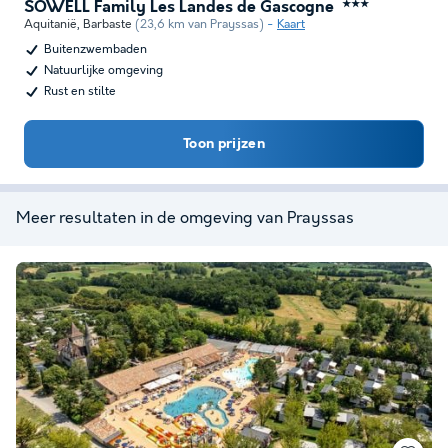
SOWELL Family Les Landes de Gascogne
★★★
Aquitanië
,
Barbaste
(23,6 km van Prayssas)
Kaart
Buitenzwembaden
Natuurlijke omgeving
Rust en stilte
Toon prijzen
Meer resultaten in de omgeving van Prayssas