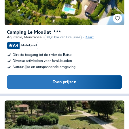
Camping Le Mouliat
★★★
Aquitanië
,
Moncrabeau
(30,6 km van Prayssas)
Kaart
9.4
Uitstekend
Directe toegang tot de rivier de Baïse
Diverse activiteiten voor familieleden
Natuurlijke en ontspannende omgeving
Toon prijzen