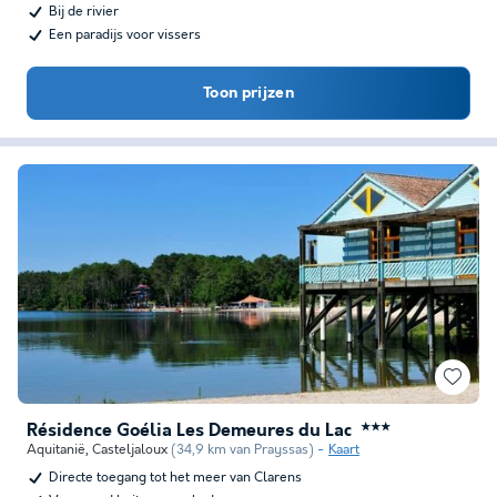
Bij de rivier
Een paradijs voor vissers
Toon prijzen
Résidence Goélia Les Demeures du Lac
★★★
Aquitanië
,
Casteljaloux
(34,9 km van Prayssas)
Kaart
Directe toegang tot het meer van Clarens