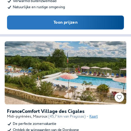
Verwarmd buitenzwembad
Natuurlijke en rustige omgeving
Toon prijzen
FranceComfort Village des Cigales
Midi-pyrénées
,
Mauroux
(45,7 km van Prayssas)
Kaart
De perfecte zomervakantie
Ontdek de wijngaarden van de Dordogne