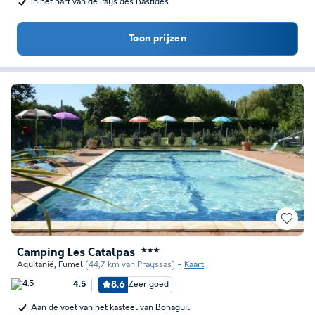
In het hart van de Pays des Bastides
Toon prijzen
Camping Les Catalpas
★★★
Aquitanië
,
Fumel
(44,7 km van Prayssas)
Kaart
8.6
Zeer goed
4.5
Aan de voet van het kasteel van Bonaguil