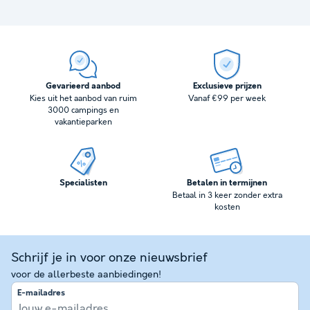
Gevarieerd aanbod
Exclusieve prijzen
Kies uit het aanbod van ruim
Vanaf €99 per week
3000 campings en
vakantieparken
Specialisten
Betalen in termijnen
Betaal in 3 keer zonder extra
kosten
Schrijf je in voor onze nieuwsbrief
voor de allerbeste aanbiedingen!
E-mailadres