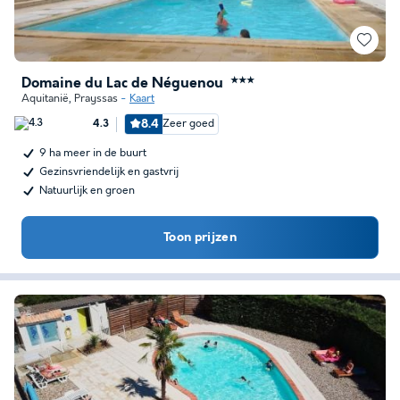
Domaine du Lac de Néguenou
★★★
Aquitanië
,
Prayssas
Kaart
8.4
Zeer goed
4.3
9 ha meer in de buurt
Gezinsvriendelijk en gastvrij
Natuurlijk en groen
Toon prijzen