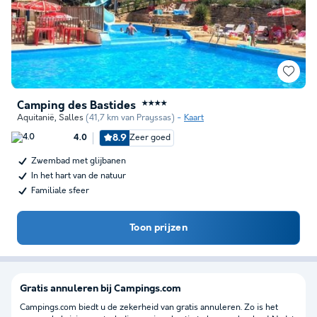
Camping des Bastides
★★★★
Aquitanië
,
Salles
(41,7 km van Prayssas)
Kaart
8.9
Zeer goed
4.0
Zwembad met glijbanen
In het hart van de natuur
Familiale sfeer
Toon prijzen
Gratis annuleren bij Campings.com
Campings.com biedt u de zekerheid van gratis annuleren. Zo is het