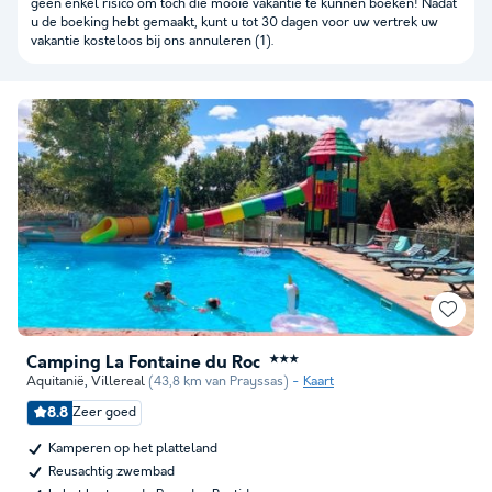
geen enkel risico om toch die mooie vakantie te kunnen boeken! Nadat
u de boeking hebt gemaakt, kunt u tot 30 dagen voor uw vertrek uw
vakantie kosteloos bij ons annuleren (1).
Camping La Fontaine du Roc
★★★
Aquitanië
,
Villereal
(43,8 km van Prayssas)
Kaart
8.8
Zeer goed
Kamperen op het platteland
Reusachtig zwembad