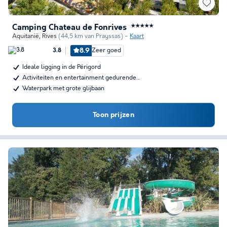
Camping Chateau de Fonrives
★★★★★
Aquitanië
,
Rives
(44,5 km van Prayssas)
Kaart
8.9
Zeer goed
3.8
Ideale ligging in de Périgord
Activiteiten en entertainment gedurende…
Waterpark met grote glijbaan
Toon prijzen