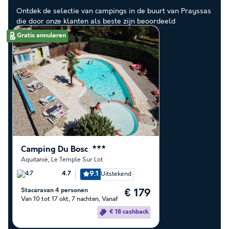
Ontdek de selectie van campings in de buurt van Prayssas
die door onze klanten als beste zijn beoordeeld
Gratis annuleren
Camping Du Bosc
★★★
Aquitanië
,
Le Temple Sur Lot
9.1
Uitstekend
4.7
Stacaravan 4 personen
€ 179
Van 10 tot 17 okt, 7 nachten, Vanaf
€ 18 cashback