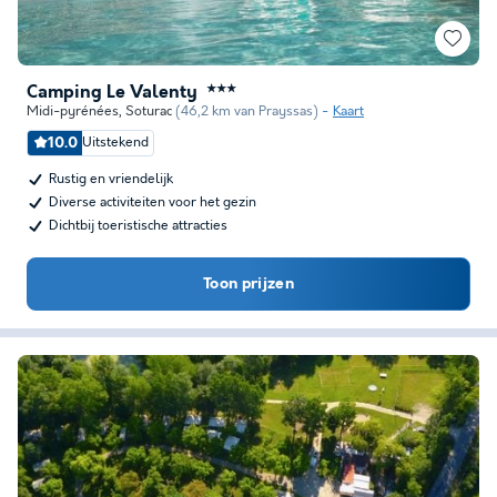
Camping Le Valenty
★★★
Midi-pyrénées
,
Soturac
(46,2 km van Prayssas)
Kaart
10.0
Uitstekend
Rustig en vriendelijk
Diverse activiteiten voor het gezin
Dichtbij toeristische attracties
Toon prijzen