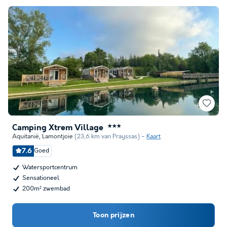
Camping Xtrem Village
★★★
Aquitanië
,
Lamontjoie
(23,6 km van Prayssas)
Kaart
7.6
Goed
Watersportcentrum
Sensationeel
200m² zwembad
Toon prijzen