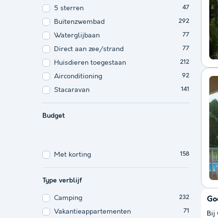
5 sterren
47
Buitenzwembad
292
Waterglijbaan
77
Direct aan zee/strand
77
Huisdieren toegestaan
212
Airconditioning
92
Stacaravan
141
Budget
Met korting
158
Type verblijf
Camping
232
Go
Vakantieappartementen
71
Bij