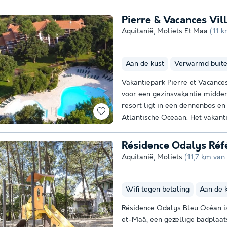
Pierre & Vacances Vil
Aquitanië
,
Moliets Et Maa
(11 
Aan de kust
Verwarmd buit
Vakantiepark Pierre et Vacances
voor een gezinsvakantie midden 
resort ligt in een dennenbos en s
Atlantische Oceaan. Het vakantie
Résidence Odalys Réf
Aquitanië
,
Moliets
(11,7 km van
Wifi tegen betaling
Aan de 
Résidence Odalys Bleu Océan is
et-Maâ, een gezellige badplaat