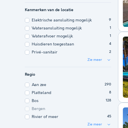
Kenmerken van de locatie
Elektrische aansluiting mogelijk
9
Wateraansluiting mogelijk
1
Waterafvoer mogelijk
1
Huisdieren toegestaan
4
Privé-sanitair
2
Zie meer
Regio
Aan zee
290
Platteland
8
Bos
128
Bergen
Rivier of meer
45
Zie meer