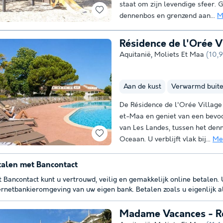
staat om zijn levendige sfeer. 
dennenbos en grenzend aan...
M
Résidence de l'Orée V
Aquitanië
,
Moliets Et Maa
(10,
Aan de kust
Verwarmd buit
De Résidence de l'Orée Village 
et-Maa en geniet van een bevoor
van Les Landes, tussen het den
Oceaan. U verblijft vlak bij...
Me
talen met Bancontact
 Bancontact kunt u vertrouwd, veilig en gemakkelijk online betalen.
ernetbankieromgeving van uw eigen bank. Betalen zoals u eigenlijk a
Madame Vacances - Ré