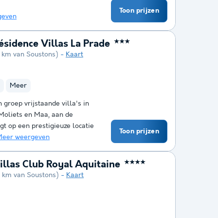
Toon prijzen
geven
sidence Villas La Prade
★★★
7 km van Soustons)
Kaart
Meer
 groep vrijstaande villa's in
 Moliets en Maa, aan de
gt op een prestigieuze locatie
Toon prijzen
eer weergeven
llas Club Royal Aquitaine
★★★★
5 km van Soustons)
Kaart