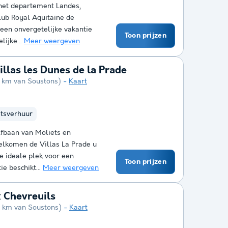
het departement Landes,
Club Royal Aquitaine de
een onvergetelijke vakantie
Toon prijzen
lijke...
Meer weergeven
llas les Dunes de la Prade
8 km van Soustons)
Kaart
etsverhuur
lfbaan van Moliets en
lkomen de Villas La Prade u
de ideale plek voor een
Toon prijzen
ie beschikt...
Meer weergeven
x Chevreuils
6 km van Soustons)
Kaart