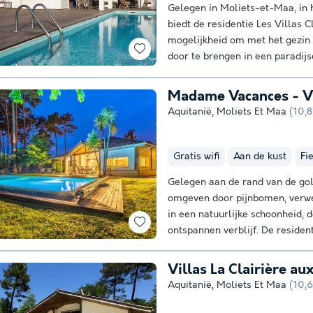
Gelegen in Moliets-et-Maa, in 
biedt de residentie Les Villas 
mogelijkheid om met het gezin 
door te brengen in een paradijse
Madame Vacances - Vi
Aquitanië
,
Moliets Et Maa
(10,
Gratis wifi
Aan de kust
Fi
Gelegen aan de rand van de go
omgeven door pijnbomen, verwe
in een natuurlijke schoonheid, 
ontspannen verblijf. De resident
Villas La Clairière au
Aquitanië
,
Moliets Et Maa
(10,