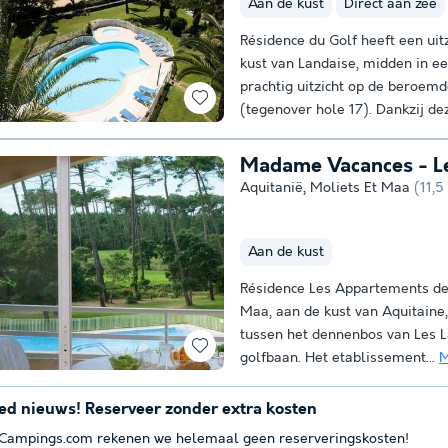
Aan de kust
Direct aan zee
Résidence du Golf heeft een uit
kust van Landaise, midden in 
prachtig uitzicht op de beroem
(tegenover hole 17). Dankzij dez
Madame Vacances - L
Aquitanië
,
Moliets Et Maa
(11,
Aan de kust
Résidence Les Appartements de 
Maa, aan de kust van Aquitaine,
tussen het dennenbos van Les L
golfbaan. Het etablissement...
M
ed nieuws! Reserveer zonder extra kosten
 Campings.com rekenen we helemaal geen reserveringskosten!