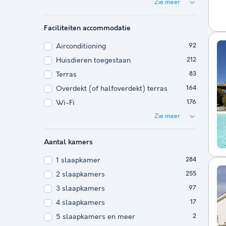
Zie meer
Faciliteiten accommodatie
Airconditioning
92
Huisdieren toegestaan
212
Terras
83
Overdekt (of halfoverdekt) terras
164
Wi-Fi
176
Zie meer
Aantal kamers
1 slaapkamer
284
2 slaapkamers
255
3 slaapkamers
97
4 slaapkamers
17
5 slaapkamers en meer
2