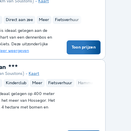
4 km van Soustons)
Kaart
Direct aan zee
Meer
Fietsverhuur
 is ideaal gelegen aan de
t hart van een dennenbos en
liets. Deze uitzonderlijke
Toon prijzen
eer weergeven
an
★★★
van Soustons)
Kaart
Kinderclub
Meer
Fietsverhuur
Hammam
Sauna
ideaal gelegen op 400 meter
n het meer van Hossegor. Het
an 4 hectare met bomen en