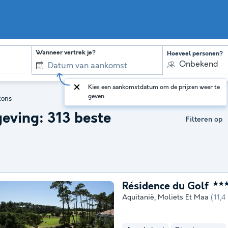
Wanneer vertrek je?
Hoeveel personen?
Onbekend
Kies een aankomstdatum om de prijzen weer te
geven
tons
eving: 313 beste
Filteren op
Résidence du Golf
★★
Aquitanië
,
Moliets Et Maa
(11,