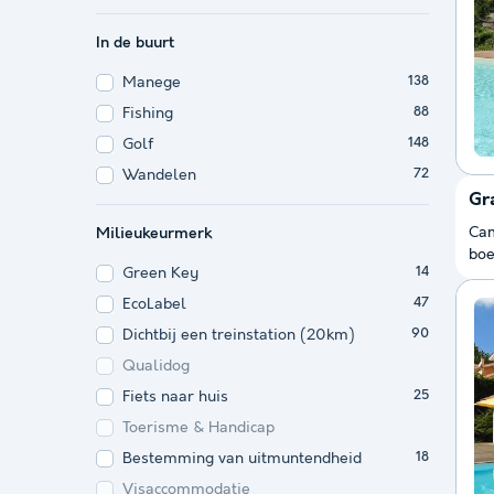
In de buurt
Manege
138
Fishing
88
Golf
148
Wandelen
72
Gr
Cam
Milieukeurmerk
boe
Green Key
14
EcoLabel
47
Dichtbij een treinstation (20km)
90
Qualidog
Fiets naar huis
25
Toerisme & Handicap
Bestemming van uitmuntendheid
18
Visaccommodatie