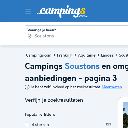
Waar ga je heen?
>
>
>
>
Campings.com
Frankrijk
Aquitanië
Landes
Sous
Campings
Soustons
en omg
aanbiedingen - pagina 3
Je hebt zelf invloed op het zoekresultaat.
Meer weten
Verfijn je zoekresultaten
Populaire filters
4 sterren
123