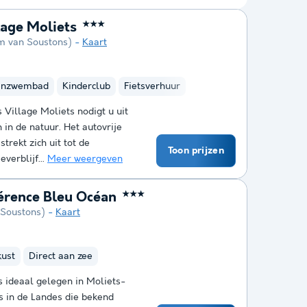
lage Moliets
★★★
km van Soustons)
Kaart
enzwembad
Kinderclub
Fietsverhuur
 Village Moliets nodigt u uit
in de natuur. Het autovrije
trekt zich uit tot de
Toon prijzen
verblijf...
Meer weergeven
érence Bleu Océan
★★★
 Soustons)
Kaart
kust
Direct aan zee
 ideaal gelegen in Moliets-
s in de Landes die bekend