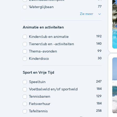
Waterglijbaan
77
Zie meer
Animatie en activiteiten
Kinderclub en animatie
192
Tienerclub en -activiteiten
140
Thema-avonden
99
Kinderdisco
30
Sport en Vrije Tijd
Speeltuin
247
Voetbalveld en/of sportveld
184
Tennisbanen
129
Fietsverhuur
184
Tafeltennis
258