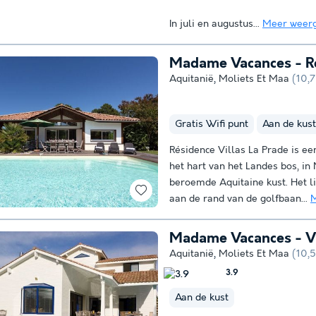
In juli en augustus...
Meer weer
Madame Vacances - Ré
Aquitanië
,
Moliets Et Maa
(10,
Gratis Wifi punt
Aan de kust
Résidence Villas La Prade is een
het hart van het Landes bos, in
beroemde Aquitaine kust. Het li
aan de rand van de golfbaan...
M
Madame Vacances - Vi
Aquitanië
,
Moliets Et Maa
(10,
3.9
Aan de kust