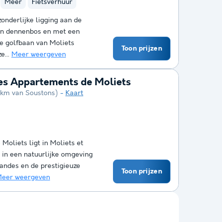
Meer
Fietsverhuur
zonderlijke ligging aan de
een dennenbos en met een
de golfbaan van Moliets
Toon prijzen
e...
Meer weergeven
es Appartements de Moliets
5 km van Soustons)
Kaart
Moliets ligt in Moliets et
 in een natuurlijke omgeving
andes en de prestigieuze
Toon prijzen
eer weergeven