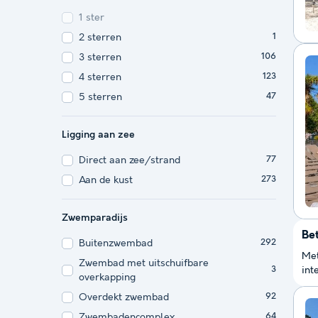
1 ster
2 sterren
1
3 sterren
106
4 sterren
123
5 sterren
47
Ligging aan zee
Direct aan zee/strand
77
Aan de kust
273
Zwemparadijs
Be
Buitenzwembad
292
Met
Zwembad met uitschuifbare
int
3
overkapping
Overdekt zwembad
92
Zwembadencomplex
64