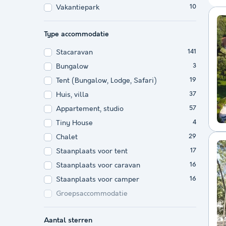
Vakantiepark
10
Type accommodatie
Stacaravan
141
Bungalow
3
Tent (Bungalow, Lodge, Safari)
19
Huis, villa
37
Appartement, studio
57
Tiny House
4
Chalet
29
Staanplaats voor tent
17
Staanplaats voor caravan
16
Staanplaats voor camper
16
Groepsaccommodatie
Aantal sterren