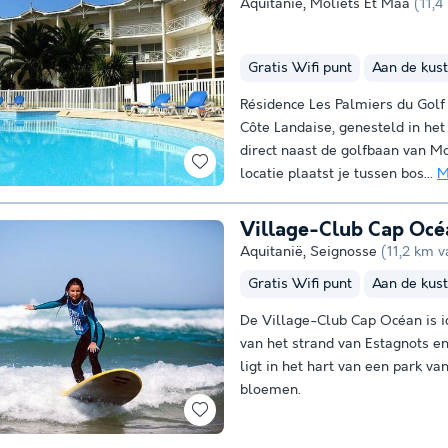
Aquitanië
,
Moliets Et Maa
(11,
Gratis Wifi punt
Aan de kust
Résidence Les Palmiers du Golf
Côte Landaise, genesteld in he
direct naast de golfbaan van Mo
locatie plaatst je tussen bos...
M
Village-Club Cap Océ
Aquitanië
,
Seignosse
(11,2 km 
Gratis Wifi punt
Aan de kust
De Village-Club Cap Océan is 
van het strand van Estagnots e
ligt in het hart van een park v
bloemen.