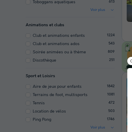
Toboggans aquatiques
613
Voir plus
Animations et clubs
Club et animations enfants
1224
Club et animations ados
543
Soirée animées ou à thème
809
Discothèque
251
Sport et Loisirs
Aire de jeux pour enfants
1842
Terrains de foot, multisports
1081
Tennis
472
Location de vélos
503
Ping Pong
1746
Voir plus