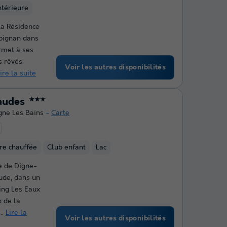
ntérieure
la Résidence
bignan dans
ermet à ses
s rêvés
Voir les autres disponibilités
ire la suite
audes
★★★
gne Les Bains
Carte
ure chauffée
Club enfant
Lac
e de Digne-
ude, dans un
ing Les Eaux
 de la
..
Lire la
Voir les autres disponibilités