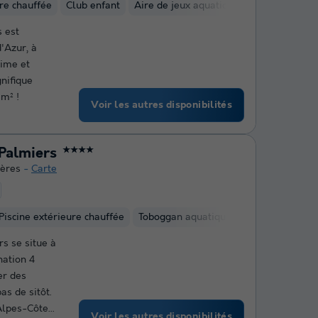
ure chauffée
Club enfant
Aire de jeux aquatique
 est
'Azur, à
xime et
nifique
m² !
Voir les autres disponibilités
Palmiers
★★★★
ères
Carte
Piscine extérieure chauffée
Toboggan aquatique
Club enfant
s se situe à
nation 4
er des
as de sitôt.
lpes-Côte...
Voir les autres disponibilités