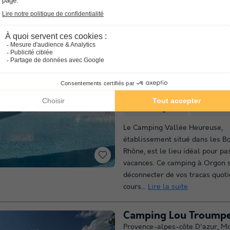
dans le Var. Vous ne serez vér
pas déçu par ce camping 5 étoil
suite
Camping La Vallée H
Provence-alpes-côte D'azur
,
Or
8.5
Excellen
4.2
Point Wifi gratuit
Piscine ex
Le Camping Vallée Heureuse,
établissement situé dans les B
Rhône, est le lieu idéal pour pa
vacances. Ce camping à Orgon 
déconnecter de vos tracas quoti
cours...
Lire la suite
Camping Lou Troump
Provence-alpes-côte D'azur
,
Mo