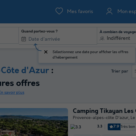
Mes favoris
Mon es
Quand partez-vous ?
À combien de voyage
Indifférent
Sélectionnez une date pour afficher les offres
d'hébergement
Côte d'Azur
:
Trier par
res offres
En savoir plus
Camping Tikayan Les 
Provence-alpes-côte D'azur
,
Le
7.9
Très bon
3.3