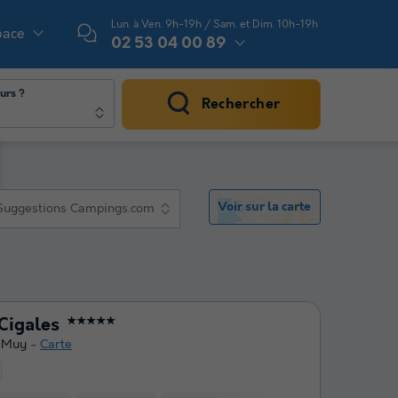
Lun. à Ven. 9h-19h / Sam. et Dim. 10h-19h
pace
02 53 04 00 89
urs ?
Rechercher
Voir sur la carte
Suggestions Campings.com
Cigales
★★★★★
 Muy
Carte