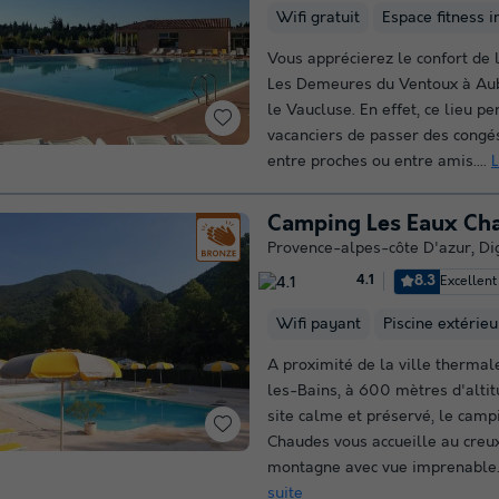
Wifi gratuit
Espace fitness i
Vous apprécierez le confort de 
Les Demeures du Ventoux à Au
le Vaucluse. En effet, ce lieu p
vacanciers de passer des congé
entre proches ou entre amis....
L
Camping Les Eaux Ch
Provence-alpes-côte D'azur
,
Di
8.3
Excellent
4.1
Wifi payant
Piscine extérie
A proximité de la ville thermal
les-Bains, à 600 mètres d'altit
site calme et préservé, le camp
Chaudes vous accueille au creux
montagne avec vue imprenable.
suite