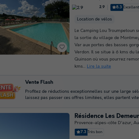
8.3
Excellen
2.9
Location de vélos
Le Camping Lou Troumpetoun se
la sortie du village de Montme
Var aux portes des basses gorg
Verdon. Il se situe à 6 kms du l
Quinson où vous pourrez remon
kms...
Lire la suite
Vente Flash
Profitez de réductions exceptionnelles sur une large sé
laissez pas passer ces offres limitées, elles partent vite
Résidence Les Demeur
Provence-alpes-côte D'azur
,
Au
7.3
Très bon