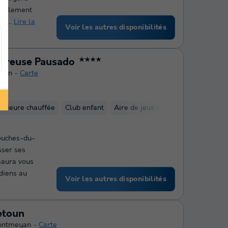
itablement
es...
Lire la
Voir les autres disponibilités
eureuse Pausado
★★★★
gon
Carte
t
térieure chauffée
Club enfant
Aire de jeux aquatique
Mini-gol
ouches-du-
sser ses
saura vous
diens au
Voir les autres disponibilités
etoun
ntmeyan
Carte