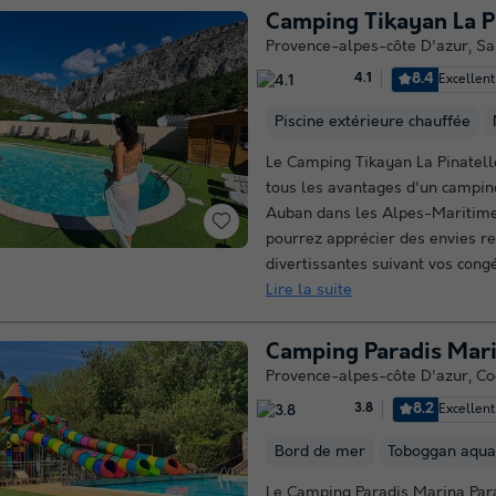
Camping Tikayan La P
Provence-alpes-côte D'azur
,
Sa
8.4
Excellent
4.1
Piscine extérieure chauffée
Le Camping Tikayan La Pinatel
tous les avantages d'un campin
Auban dans les Alpes-Maritime
pourrez apprécier des envies r
divertissantes suivant vos congé
Lire la suite
Camping Paradis Mari
Provence-alpes-côte D'azur
,
Co
8.2
Excellent
3.8
Bord de mer
Toboggan aqua
Le Camping Paradis Marina Par