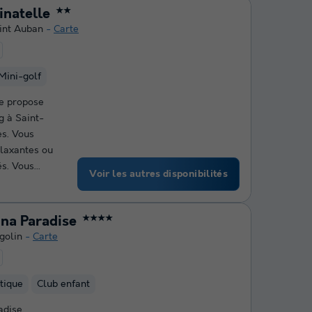
inatelle
★★
int Auban
Carte
Mini-golf
le propose
g à Saint-
s. Vous
elaxantes ou
s. Vous...
Voir les autres disponibilités
na Paradise
★★★★
golin
Carte
tique
Club enfant
adise,