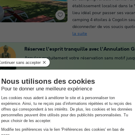
établissement localisé dans le V
lieu idéal pour passer ses vaca
camping 4 étoiles à Cogolin sa
déconnecter de vos soucis quoti
la suite
Réservez l'esprit tranquille avec l'Annulation Gr
Annulez gratuitement votre réservation sans motif jusqu
Montana Parc - Oasis 
Provence-alpes-côte D'azur
,
Pu
8.5
Excellen
3.5
Wifi payant
Bord de mer
Cette année, rendez-vous au M
- Oasis Village - Cœur De L'Est
établissement basé à Puget-su