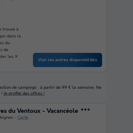
t
 trouve à
yan dans le
es du
ac de
ter les 9
Voir les autres disponibilités
lection de campings : à partir de 99 € la semaine. Ne
 !
Je profite des offres !
es du Ventoux - Vacancéole
★★★
bignan
Carte