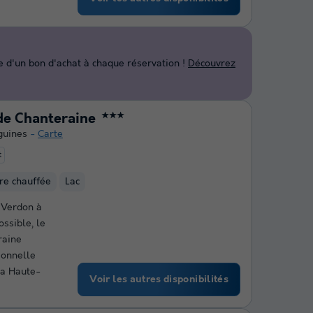
d'un bon d'achat à chaque réservation !
Découvrez
de Chanteraine
★★★
guines
Carte
t
ure chauffée
Lac
 Verdon à
ssible, le
raine
ionnelle
la Haute-
Voir les autres disponibilités