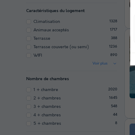
Caractéristiques du logement
Climatisation
1328
Animaux acceptés
1717
Terrasse
388
Terrasse couverte (ou semi)
1236
WIFI
890
Voir plus
Nombre de chambres
1 + chambre
2020
2 + chambres
1645
3 + chambres
548
4 + chambres
44
5 + chambres
8