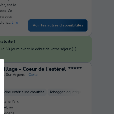
ar, est le
nces. Ce
ura vous
diens...
Lire
Voir les autres disponibilités
atuite !
'à 30 jours avant le début de votre séjour (1).
Village - Coeur de l'estérel
★★★★★
get Sur Argens
Carte
t
Piscine extérieure chauffée
Toboggan aquatique
Club enfant
ontana Parc
érel, un
r-Argens