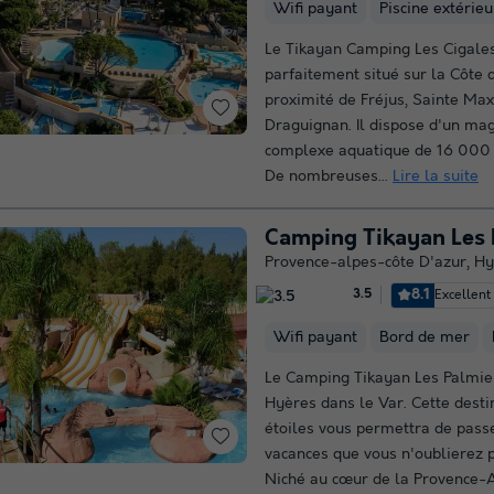
Wifi payant
Piscine extérie
Le Tikayan Camping Les Cigales
parfaitement situé sur la Côte d
proximité de Fréjus, Sainte Ma
Draguignan. Il dispose d'un mag
complexe aquatique de 16 000 
De nombreuses...
Lire la suite
Camping Tikayan Les 
Provence-alpes-côte D'azur
,
Hy
8.1
Excellent
3.5
Wifi payant
Bord de mer
Le Camping Tikayan Les Palmier
Hyères dans le Var. Cette desti
étoiles vous permettra de pass
vacances que vous n'oublierez p
Niché au cœur de la Provence-A