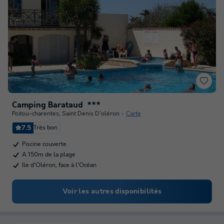
Camping Barataud
★★★
Poitou-charentes
,
Saint Denis D'oléron
Carte
7.5
Très bon
Piscine couverte
A 150m de la plage
Ile d'Oléron, face à l'Océan
Voir les autres disponibilités