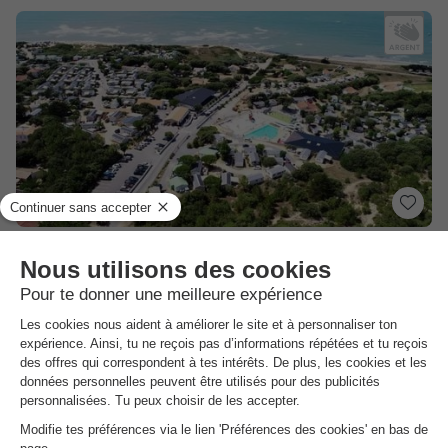
Camping l'Anse des Pins
★★★★
Poitou-charentes
,
Saint Georges D'oléron
Carte
8.3
Excellent
3.6
Accès direct à la plage
Piscine couverte et chauffée
Marché à 500 mètres, tous les jours en haute…
Voir les autres disponibilités