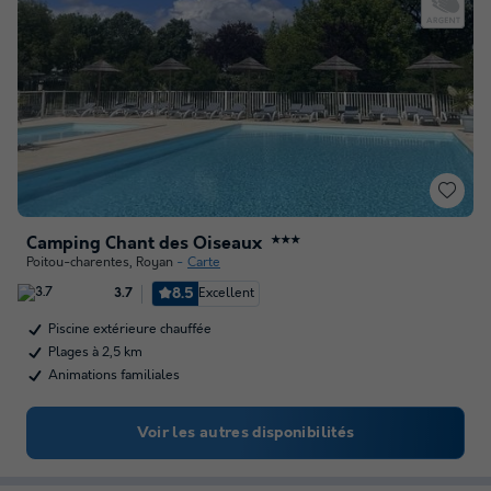
Camping Chant des Oiseaux
★★★
Poitou-charentes
,
Royan
Carte
8.5
Excellent
3.7
Piscine extérieure chauffée
Plages à 2,5 km
Animations familiales
Voir les autres disponibilités