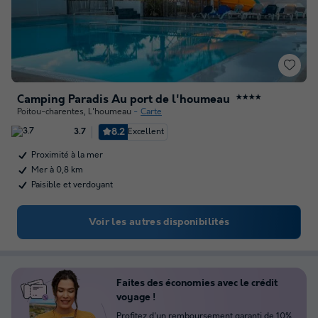
Camping Paradis Au port de l'houmeau
★★★★
Poitou-charentes
,
L'houmeau
Carte
8.2
Excellent
3.7
Proximité à la mer
Mer à 0,8 km
Paisible et verdoyant
Voir les autres disponibilités
Faites des économies avec le crédit
voyage !
Profitez d'un remboursement garanti de 10%