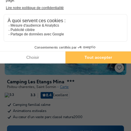
Camping Les Etangs Mina
★★★
Poitou-charentes
,
Saint Sornin
Carte
8.4
Excellent
3.3
Camping familial calme
Animations estivales
Au cœur d'un vaste parc classé natura2000