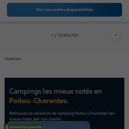
Voir les autres disponibilités
1
2
3
4
5
6
7
8
9
réservez
Campings les mieux notés en
.
Poitou-Charentes
Retrouvez la sélection de camping Poitou-Charentes les
mieux notés par nos clients
Annulation gratuite