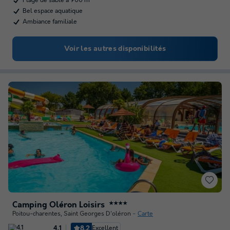
Plage de sable à 900 m
Bel espace aquatique
Ambiance familiale
Voir les autres disponibilités
Camping Oléron Loisirs
★★★★
Poitou-charentes
,
Saint Georges D'oléron
Carte
8.2
Excellent
4.1