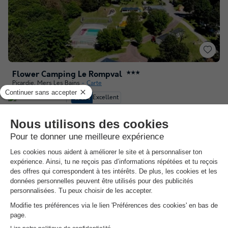
Flower Camping Le Rompval
★★★
Picardie
,
Mers Les Bains
Carte
8.4
Excellent
3.9
Club enfants en juillet août
Piscine couverte découvrable chauffée
Plage à 2,5 km
Voir les autres disponibilités