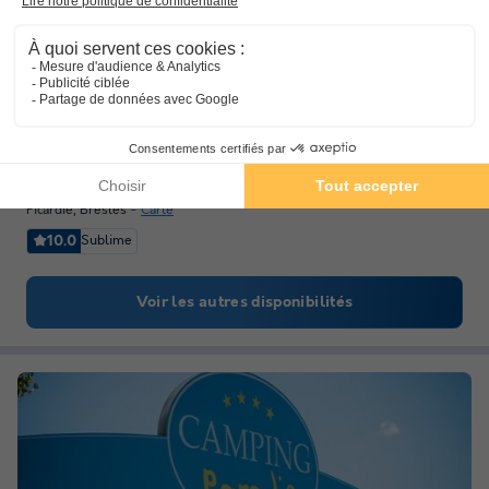
Flower Camping de la Trye
★★
Picardie
,
Bresles
Carte
10.0
Sublime
Voir les autres disponibilités