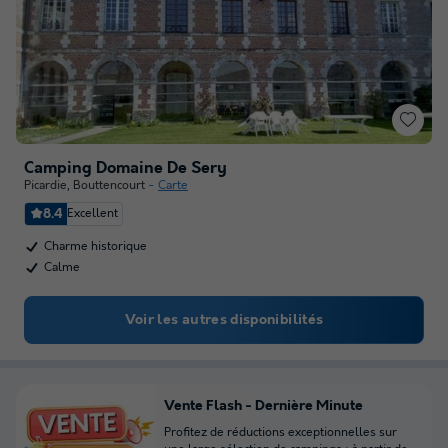
Camping Domaine De Sery
Picardie
,
Bouttencourt
Carte
8.4
Excellent
Charme historique
Calme
Voir les autres disponibilités
Vente Flash - Dernière Minute
Profitez de réductions exceptionnelles sur