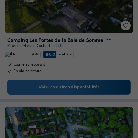
Camping Les Portes de la Baie de Somme
★★
Picardie
,
Mareuil Caubert
Carte
8.0
Excellent
4.4
Calme et reposant
En pleine nature
Voir les autres disponibilités