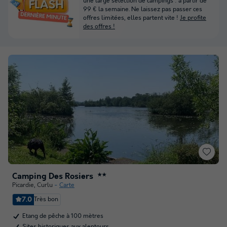
une large sélection de campings : à partir de
99 € la semaine. Ne laissez pas passer ces
offres limitées, elles partent vite !
Je profite
des offres !
Camping Des Rosiers
★★
Picardie
,
Curlu
Carte
7.0
Très bon
Etang de pêche à 100 mètres
Sites historiques aux alentours