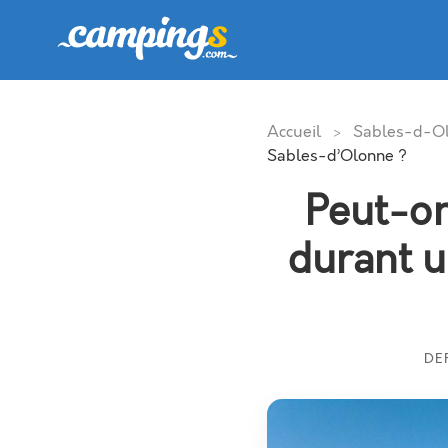
Accueil
Sables-d-O
>
Sables-d’Olonne ?
Peut-on
durant u
DE