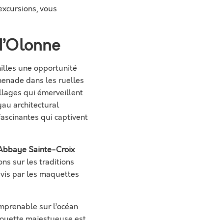
excursions, vous
-d’Olonne
milles une opportunité
menade dans les ruelles
llages qui émerveillent
yau architectural
ascinantes qui captivent
Abbaye Sainte-Croix
ns sur les traditions
ravis par les maquettes
imprenable sur l’océan
lhouette majestueuse est