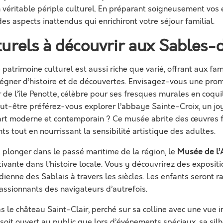
véritable périple culturel. En préparant soigneusement vos 
es aspects inattendus qui enrichiront votre séjour familial.
lturels à découvrir aux Sables
patrimoine culturel est aussi riche que varié, offrant aux fa
régner d’histoire et de découvertes. Envisagez-vous une pro
 de l’île Penotte, célèbre pour ses fresques murales en coqui
ut-être préférez-vous explorer l’abbaye Sainte-Croix, un jo
rt moderne et contemporain ? Ce musée abrite des œuvres f
nts tout en nourrissant la sensibilité artistique des adultes.
 plonger dans le passé maritime de la région, le
Musée de l’
vante dans l’histoire locale. Vous y découvrirez des expositio
idienne des Sablais à travers les siècles. Les enfants seront 
 passionnants des navigateurs d’autrefois.
 le château Saint-Clair, perché sur sa colline avec une vue 
e soit ouvert au public que lors d’événements spéciaux, sa si