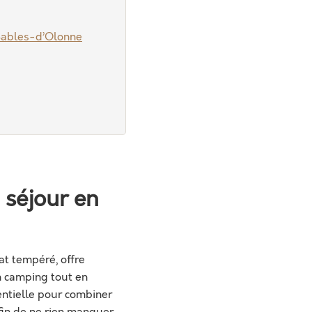
 Sables-d’Olonne
n séjour en
at tempéré, offre
n camping tout en
sentielle pour combiner
afin de ne rien manquer