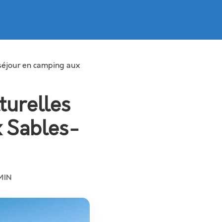
 séjour en camping aux
turelles
x Sables-
MIN