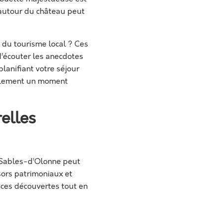
 autour du château peut
e du tourisme local ? Ces
’écouter les anecdotes
planifiant votre séjour
eulement un moment
relles
x Sables-d’Olonne peut
sors patrimoniaux et
 ces découvertes tout en