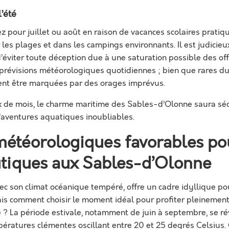
’été
ez pour juillet ou août en raison de vacances scolaires prati
 les plages et dans les campings environnants. Il est judicieu
 d’éviter toute déception due à une saturation possible des of
 prévisions météorologiques quotidiennes ; bien que rares du
ent être marquées par des orages imprévus.
ix de mois, le charme maritime des Sables-d’Olonne saura séd
’aventures aquatiques inoubliables.
météorologiques favorables po
autiques aux Sables-d’Olonne
ec son climat océanique tempéré, offre un cadre idyllique p
ais comment choisir le moment idéal pour profiter pleinement
? La période estivale, notamment de juin à septembre, se ré
ératures clémentes oscillant entre 20 et 25 degrés Celsius.