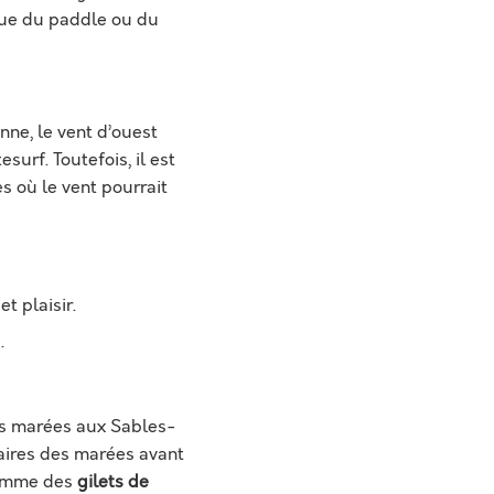
que du paddle ou du
nne, le vent d’ouest
surf. Toutefois, il est
es où le vent pourrait
t plaisir.
.
Les marées aux Sables-
oraires des marées avant
comme des
gilets de