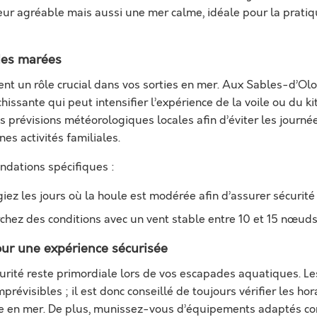
ur agréable mais aussi une mer calme, idéale pour la prati
 des marées
nt un rôle crucial dans vos sorties en mer. Aux Sables-d’Olo
hissante qui peut intensifier l’expérience de la voile ou du kite
s prévisions météorologiques locales afin d’éviter les journé
nes activités familiales.
dations spécifiques :
égiez les jours où la houle est modérée afin d’assurer sécurité e
erchez des conditions avec un vent stable entre 10 et 15 nœuds
our une expérience sécurisée
curité reste primordiale lors de vos escapades aquatiques. 
révisibles ; il est donc conseillé de toujours vérifier les h
née en mer. De plus, munissez-vous d’équipements adaptés 