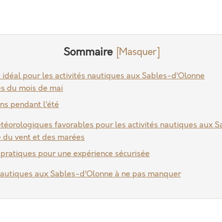
Sommaire
s idéal pour les activités nautiques aux Sables-d’Olonne
s du mois de mai
ns pendant l’été
téorologiques favorables pour les activités nautiques aux 
e du vent et des marées
 pratiques pour une expérience sécurisée
autiques aux Sables-d’Olonne à ne pas manquer