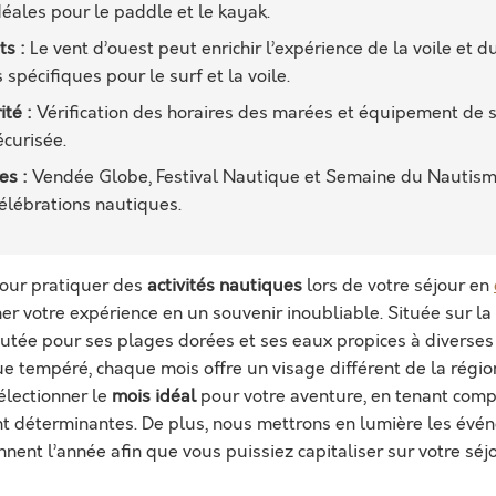
éales pour le paddle et le kayak.
ts :
Le vent d’ouest peut enrichir l’expérience de la voile et d
pécifiques pour le surf et la voile.
ité :
Vérification des horaires des marées et équipement de s
curisée.
es :
Vendée Globe, Festival Nautique et Semaine du Nautisme
célébrations nautiques.
our pratiquer des
activités nautiques
lors de votre séjour en
r votre expérience en un souvenir inoubliable. Située sur la 
putée pour ses plages dorées et ses eaux propices à diverse
e tempéré, chaque mois offre un visage différent de la régio
lectionner le
mois idéal
pour votre aventure, en tenant comp
 déterminantes. De plus, nous mettrons en lumière les évé
nnent l’année afin que vous puissiez capitaliser sur votre sé