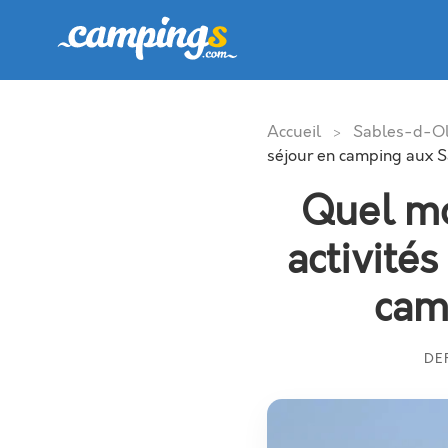
Accueil
Sables-d-O
>
séjour en camping aux 
Quel mo
activité
cam
DE