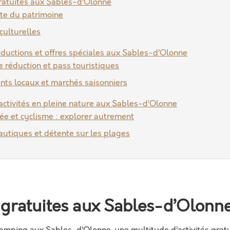
gratuites aux Sables-d’Olonne
te du patrimoine
 culturelles
réductions et offres spéciales aux Sables-d’Olonne
e réduction et pass touristiques
ts locaux et marchés saisonniers
 activités en pleine nature aux Sables-d’Olonne
e et cyclisme : explorer autrement
autiques et détente sur les plages
s gratuites aux Sables-d’Olonn
camping aux Sables-d’Olonne, une multitude d’activités gratui