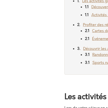
Les activités 
Découver
Activités
Profiter des 
Cartes d
Événemen
Découvrir les
Randonné
Sports n
Les activité
Lors de votre séjour en 