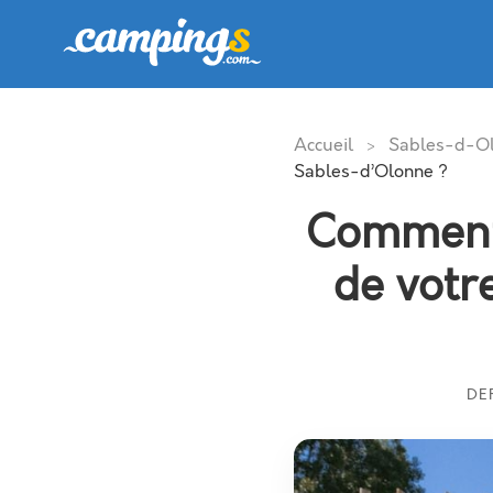
Accueil
Sables-d-O
>
Sables-d’Olonne ?
Comment 
de votr
DE