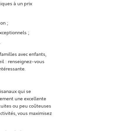
iques à un prix
on ;
xceptionnels ;
.
amilles avec enfants,
eil : renseignez-vous
ntéressante.
isanaux qui se
lement une excellente
atuites ou peu coûteuses
activités, vous maximisez