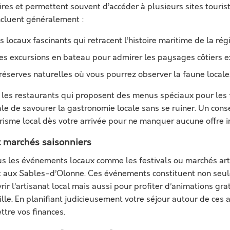
res et permettent souvent d’accéder à plusieurs sites tourist
incluent généralement :
 locaux fascinants qui retracent l’histoire maritime de la régi
les excursions en bateau pour admirer les paysages côtiers e
 réserves naturelles où vous pourrez observer la faune locale
 les restaurants qui proposent des menus spéciaux pour les f
ale de savourer la gastronomie locale sans se ruiner. Un cons
urisme local dès votre arrivée pour ne manquer aucune offre i
 marchés saisonniers
 les événements locaux comme les festivals ou marchés art
t aux Sables-d’Olonne. Ces événements constituent non seu
ir l’artisanat local mais aussi pour profiter d’animations gr
ille. En planifiant judicieusement votre séjour autour de ces 
ttre vos finances.