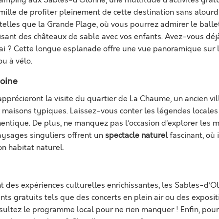
mille de profiter pleinement de cette destination sans alourd
telles que la Grande Plage, où vous pourrez admirer le ballet 
ruisant des châteaux de sable avec vos enfants. Avez-vous dé
i ? Cette longue esplanade offre une vue panoramique sur l’
u à vélo.
oine
apprécieront la visite du quartier de La Chaume, un ancien v
 maisons typiques. Laissez-vous conter les légendes locales 
entique. De plus, ne manquez pas l’occasion d’explorer les m
paysages singuliers offrent un
spectacle naturel
fascinant, où 
n habitat naturel.
t des expériences culturelles enrichissantes, les Sables-d’
s gratuits tels que des concerts en plein air ou des exposi
nsultez le programme local pour ne rien manquer ! Enfin, pour