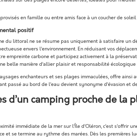
nales sur des plages encore désertes, idéales pour médite
provisés en famille ou entre amis face à un coucher de solei
ental positif
e du littoral ne se résume pas uniquement à satisfaire un dés
ectueuse envers l’environnement. En réduisant vos déplacem
tre empreinte carbone et participez activement à la préserv
ne belle manière d’allier plaisir et responsabilité écologique
 paysages enchanteurs et ses plages immaculées, offre ainsi
tant passé au bord de l’eau devient synonyme d’évasion et de
s d’un camping proche de la pla
ximité immédiate de la mer sur l’Île d’Oléron, c’est s’offrir 
 et se termine au rythme des marées. Dès les premières lu