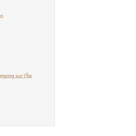
on
mping sur l’Île