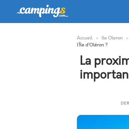
Accueil
Ile Oleron
>
>
l’Île d’Oléron ?
La proxim
important
DER