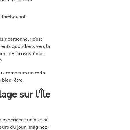
r ou simplement
l flamboyant.
ir personnel ; c’est
ents quotidiens vers la
ation des écosystèmes
 ?
 aux campeurs un cadre
 bien-être.
ge sur l’Île
une expérience unique où
eurs du jour, imaginez-