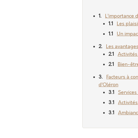
L’importance d
Les plais
Un impac
Les avantages
Activité
Bien-êtr
Facteurs à con
d’Oléron
Services
Activités
Ambiance